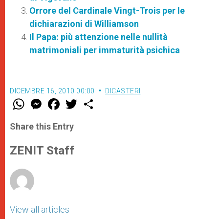
Orrore del Cardinale Vingt-Trois per le
dichiarazioni di Williamson
Il Papa: più attenzione nelle nullità
matrimoniali per immaturità psichica
DICEMBRE 16, 2010 00:00
DICASTERI
W
M
F
T
S
h
e
a
w
h
a
s
c
i
a
t
s
e
t
r
Share this Entry
s
e
b
t
e
A
n
o
e
p
g
o
r
ZENIT Staff
p
e
k
r
View all articles