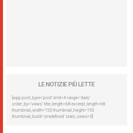
LE NOTIZIE PIÙ LETTE
[wpp post_type='post' limit=4 range='daily'
order_by='views' title_length=68 excerpt_length=68
thumbnail_width=150 thumbnail_height=150
thumbnail_build='predefined' stats_views=0]