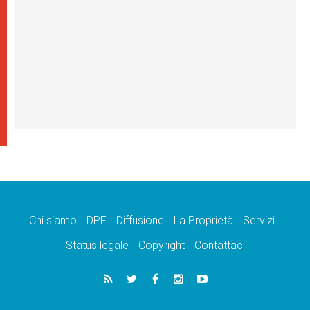
Chi siamo
DPF
Diffusione
La Proprietà
Servizi
Status legale
Copyright
Contattaci