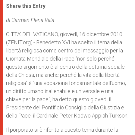
t
s
e
t
r
Share this Entry
s
e
b
t
e
A
n
o
e
p
g
o
r
di Carmen Elena Villa
p
e
k
r
CITTA’ DEL VATICANO, giovedì, 16 dicembre 2010
(ZENIT.org).- Benedetto XVI ha scelto il tema della
libertà religiosa come centro del messaggio per la
Giornata Mondiale della Pace “non solo perché
questo argomento è al centro della dottrina sociale
della Chiesa, ma anche perché la vita della libertà
religiosa” è “una vocazione fondamentale dell’uomo,
un diritto umano inalienabile e universale e una
chiave per la pace”, ha detto questo giovedì il
Presidente del Pontificio Consiglio della Giustizia e
della Pace, il Cardinale Peter Kodwo Appiah Turkson.
Il porporato si è riferito a questo tema durante la