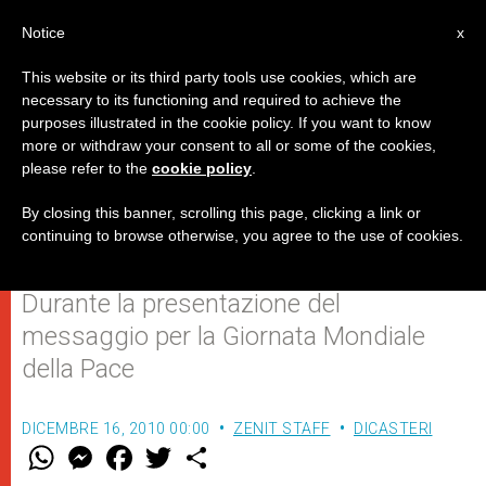
IT
Notice
x
This website or its third party tools use cookies, which are
necessary to its functioning and required to achieve the
purposes illustrated in the cookie policy. If you want to know
Card. Turkson: la libertà
more or withdraw your consent to all or some of the cookies,
please refer to the
cookie policy
.
religiosa, tema centrale per il
Papa
By closing this banner, scrolling this page, clicking a link or
continuing to browse otherwise, you agree to the use of cookies.
Durante la presentazione del
messaggio per la Giornata Mondiale
della Pace
DICEMBRE 16, 2010 00:00
ZENIT STAFF
DICASTERI
W
M
F
T
S
h
e
a
w
h
a
s
c
i
a