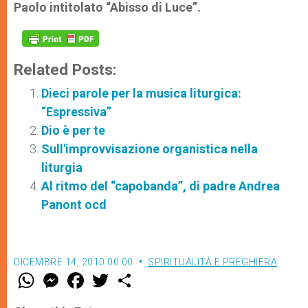
Paolo intitolato “Abisso di Luce”.
Related Posts:
Dieci parole per la musica liturgica:
“Espressiva”
Dio è per te
Sull'improvvisazione organistica nella
liturgia
Al ritmo del “capobanda”, di padre Andrea
Panont ocd
DICEMBRE 14, 2010 00:00
SPIRITUALITÀ E PREGHIERA
W
M
F
T
S
h
e
a
w
h
a
s
c
i
a
t
s
e
t
r