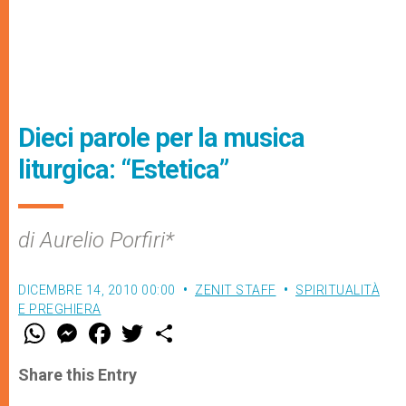
Dieci parole per la musica
liturgica: “Estetica”
di Aurelio Porfiri*
DICEMBRE 14, 2010 00:00
ZENIT STAFF
SPIRITUALITÀ
E PREGHIERA
W
M
F
T
S
h
e
a
w
h
a
s
c
i
a
t
s
e
t
r
Share this Entry
s
e
b
t
e
A
n
o
e