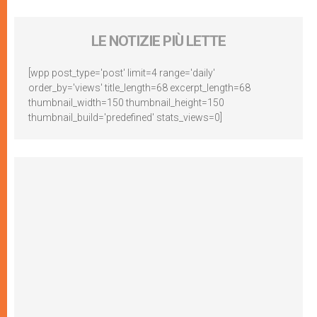
LE NOTIZIE PIÙ LETTE
[wpp post_type='post' limit=4 range='daily'
order_by='views' title_length=68 excerpt_length=68
thumbnail_width=150 thumbnail_height=150
thumbnail_build='predefined' stats_views=0]