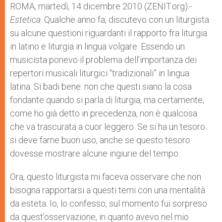
p
g
o
r
ROMA, martedì, 14 dicembre 2010 (ZENIT.org).-
p
e
k
Estetica
. Qualche anno fa, discutevo con un liturgista
r
su alcune questioni riguardanti il rapporto fra liturgia
in latino e liturgia in lingua volgare. Essendo un
musicista ponevo il problema dell’importanza dei
repertori musicali liturgici “tradizionali” in lingua
latina. Si badi bene: non che questi siano la cosa
fondante quando si parla di liturgia, ma certamente,
come ho già detto in precedenza, non è qualcosa
che va trascurata a cuor leggero. Se si ha un tesoro
si deve farne buon uso, anche se questo tesoro
dovesse mostrare alcune ingiurie del tempo.
Ora, questo liturgista mi faceva osservare che non
bisogna rapportarsi a questi temi con una mentalità
da esteta. Io, lo confesso, sul momento fui sorpreso
da quest’osservazione, in quanto avevo nel mio