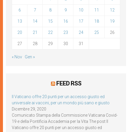
6
7
8
9
10
11
12
13
14
15
16
17
18
19
20
21
22
23
24
25
26
27
28
29
30
31
« Nov
Gen »
FEED RSS
Il Vaticano offre 20 punti per un accesso giusto ed
universale ai vaccini, per un mondo più sano e giusto
Dicembre 29, 2020
Comunicato Stampa della Commissione Vaticana Covid-
19 e della Pontificia Accademia per la Vita The post Il
Vaticano offre 20 punti per un accesso giusto ed