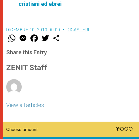
cristiani ed ebrei
DICEMBRE 10, 2010 00:00
DICASTERI
W
M
F
T
S
h
e
a
w
h
a
s
c
i
a
t
s
e
t
r
Share this Entry
s
e
b
t
e
A
n
o
e
p
g
o
r
ZENIT Staff
p
e
k
r
View all articles