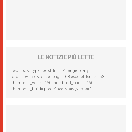
LE NOTIZIE PIÙ LETTE
[wpp post_type='post' limit=4 range='daily'
order_by='views' title_length=68 excerpt_length=68
thumbnail_width=150 thumbnail_height=150
thumbnail_build='predefined' stats_views=0]