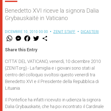
Benedetto XVI riceve la signora Dalia
Grybauskaitė in Vaticano
DICEMBRE 10, 2010 00:00
ZENIT STAFF
DICASTERI
W
M
F
T
S
h
e
a
w
h
a
s
c
i
a
t
s
e
t
r
Share this Entry
s
e
b
t
e
A
n
o
e
p
g
o
r
CITTA’ DEL VATICANO, venerdì, 10 dicembre 2010
p
e
k
(ZENIT.org).- La famiglia e i giovani sono stati al
r
centro del colloquio svoltosi questo venerdì tra
Benedetto XVI e il Presidente della Repubblica di
Lituania.
Il Pontefice ha infatti ricevuto in udienza la signora
Dalia Grybauskaitė, che ha poi incontrato il Cardinale