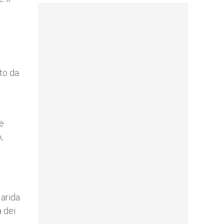
ato da
re
,
 arida
à dei