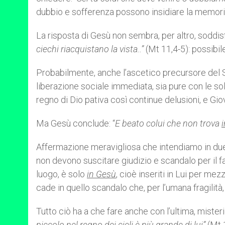
dubbio e sofferenza possono insidiare la memoria 
La risposta di Gesù non sembra, per altro, soddis
ciechi riacquistano la vista..”
(Mt 11,4-5): possibi
Probabilmente, anche l’ascetico precursore del 
liberazione sociale immediata, sia pure con le sol
regno di Dio pativa così continue delusioni, e Gio
Ma Gesù conclude: “
E beato colui che non trova
Affermazione meravigliosa che intendiamo in due
non devono suscitare giudizio e scandalo per il f
luogo, è solo
in Gesù
, cioè inseriti in Lui per mezz
cade in quello scandalo che, per l’umana fragilità, 
Tutto ciò ha a che fare anche con l’ultima, mister
piccolo nel regno dei cieli è più grande di lui”
(Mt 