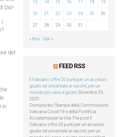
13
14
15
16
17
18
19
i Dio!
20
21
22
23
24
25
26
 i
27
28
29
30
31
re?
« Nov
Gen »
ore del
FEED RSS
Il Vaticano offre 20 punti per un accesso
giusto ed universale ai vaccini, per un
 che
mondo più sano e giusto
Dicembre 29,
do
2020
n si
Comunicato Stampa della Commissione
Vaticana Covid-19 e della Pontificia
Accademia per la Vita The post Il
Vaticano offre 20 punti per un accesso
giusto ed universale ai vaccini, per un