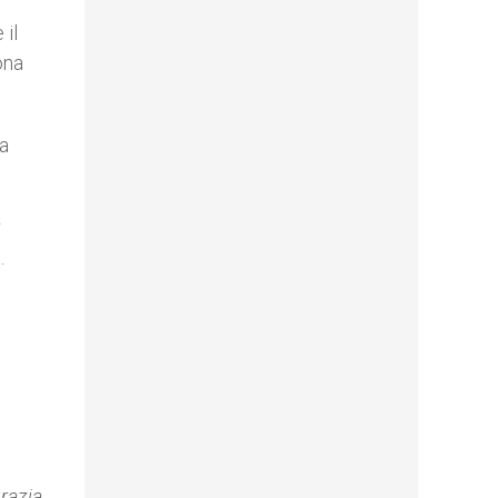
 il
ona
na
r
.
razia