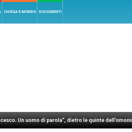
A
CHIESA E MONDO
DOCUMENTI
o di parola”, dietro le quinte dell’omonimo film di W