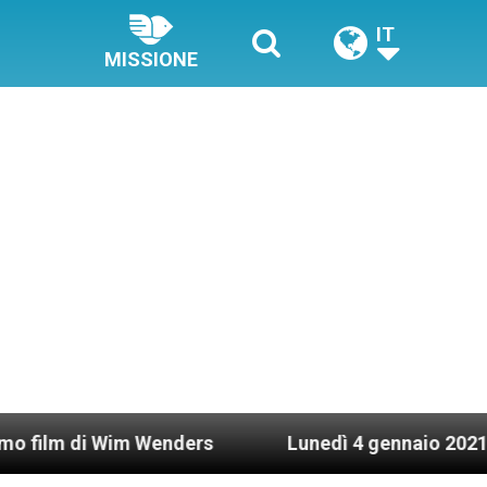
IT
MISSIONE
im Wenders
Lunedì 4 gennaio 2021: Possesso car