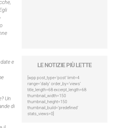
acche,
Egli
o
no
enne
ndate e
LE NOTIZIE PIÙ LETTE
me
[wpp post_type='post' limit=4
range='daily' order_by='views'
title_length=68 excerpt_length=68
thumbnail_width=150
re? Un
thumbnail_height=150
rande di
thumbnail_build='predefined'
stats_views=0]
 il