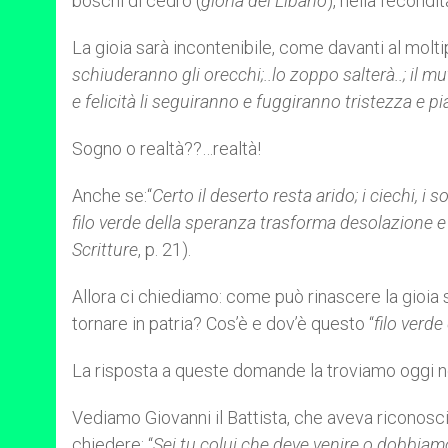
boschi di cedro (
gloria del Libano
), nella fecondi
La gioia sarà incontenibile, come davanti al moltipl
schiuderanno gli orecchi;..lo zoppo salterà..; il m
e felicità li seguiranno e fuggiranno tristezza e p
Sogno o realtà??…realtà!
Anche se:“
Certo il deserto resta arido; i ciechi, i 
filo verde della speranza trasforma desolazione e 
Scritture
, p. 21).
Allora ci chiediamo: come può rinascere la gioia s
tornare in patria? Cos’è e dov’è questo “
filo verde
La risposta a queste domande la troviamo oggi n
Vediamo Giovanni il Battista, che aveva riconosciuto
chiedere: “
Sei tu colui che deve venire o dobbiam