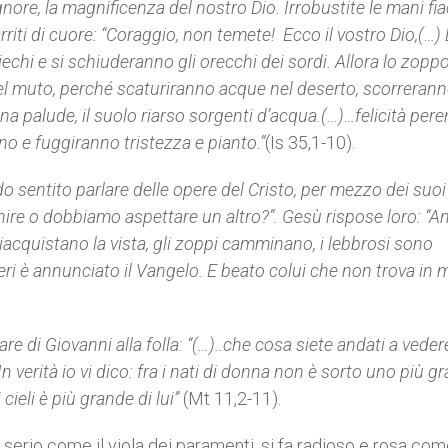
nore, la magnificenza del nostro Dio. Irrobustite le mani fi
rriti di cuore: “Coraggio, non temete! Ecco il vostro Dio,(…) 
 ciechi e si schiuderanno gli orecchi dei sordi. Allora lo zopp
 del muto, perché scaturiranno acque nel deserto, scorreran
una palude, il suolo riarso sorgenti d’acqua.(…)…felicità per
nno e fuggiranno tristezza e pianto.”
(Is 35,1-10).
do sentito parlare delle opere del Cristo, per mezzo dei suoi
enire o dobbiamo aspettare un altro?”. Gesù rispose loro: “A
 riacquistano la vista, gli zoppi camminano, i lebbrosi sono
overi è annunciato il Vangelo. E beato colui che non trova in 
e di Giovanni alla folla: “(…)..che cosa siete andati a vede
 In verità io vi dico: fra i nati di donna non è sorto uno più g
cieli è più grande di lui”
(Mt 11,2-11).
a serio come il viola dei paramenti, si fa radioso e rosa come