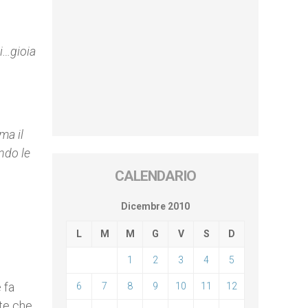
ti…gioia
ma il
ndo le
CALENDARIO
Dicembre 2010
L
M
M
G
V
S
D
1
2
3
4
5
 fa
6
7
8
9
10
11
12
te che