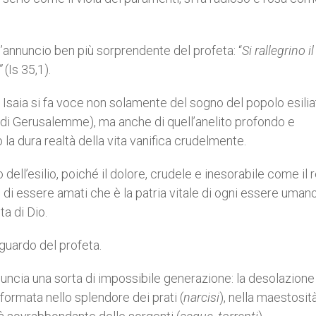
l’annuncio ben più sorprendente del profeta: “
Si rallegrino il
.”
(Is 35,1).
ia, Isaia si fa voce non solamente del sogno del popolo esili
 di Gerusalemme), ma anche di quell’anelito profondo e
a dura realtà della vita vanifica crudelmente.
 dell’esilio, poiché il dolore, crudele e inesorabile come il 
e di essere amati che è la patria vitale di ogni essere umano
ta di Dio.
sguardo del profeta.
nuncia una sorta di impossibile generazione: la desolazione
sformata nello splendore dei prati (
narcisi
), nella maestosit