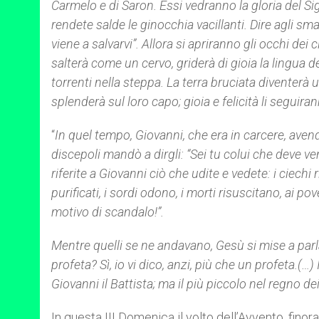
Carmelo e di Saron. Essi vedranno la gloria del Sig
rendete salde le ginocchia vacillanti. Dire agli sma
viene a salvarvi”. Allora si apriranno gli occhi dei
salterà come un cervo, griderà di gioia la lingua
torrenti nella steppa. La terra bruciata diventerà 
splenderà sul loro capo; gioia e felicità li seguira
“
In quel tempo, Giovanni, che era in carcere, aven
discepoli mandò a dirgli: “Sei tu colui che deve v
riferite a Giovanni ciò che udite e vedete: i ciechi
purificati, i sordi odono, i morti risuscitano, ai p
motivo di scandalo!”.
Mentre quelli se ne andavano, Gesù si mise a parlar
profeta? Sì, io vi dico, anzi, più che un profeta.(…)
Giovanni il Battista; ma il più piccolo nel regno dei 
In questa III Domenica il volto dell’Avvento, finor