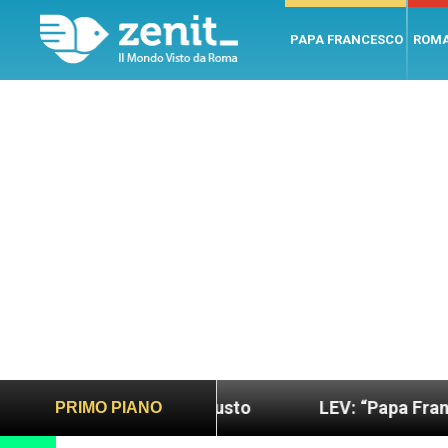
PAPA FRANCESCO
ROM
più sano e giusto
LEV: “Papa Francesco. Un uom
PRIMO PIANO