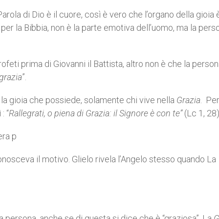
arola di Dio è il cuore, così è vero che l’organo della gioia è
, per la Bibbia, non è la parte emotiva dell’uomo, ma la pers
ofeti prima di Giovanni il Battista, altro non è che la perso
 grazia
”.
r la gioia che possiede, solamente chi vive nella
Grazia
. Pe
: “
Rallegrati, o piena di Grazia: il Signore è con te”
(Lc 1, 28)
era p
nosceva il motivo. Glielo rivela l’Angelo stesso quando La
a persona, anche se di questa si dice che è “graziosa”. La
G