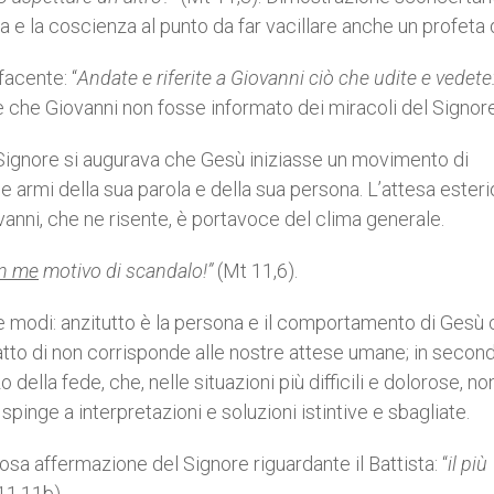
e la coscienza al punto da far vacillare anche un profeta d
facente: “
Andate e riferite a Giovanni ciò che udite e vedete:
le che Giovanni non fosse informato dei miracoli del Signo
Signore si augurava che Gesù iniziasse un movimento di
e armi della sua parola e della sua persona. L’attesa esteri
vanni, che ne risente, è portavoce del clima generale.
in me
motivo di scandalo!”
(Mt 11,6).
 modi: anzitutto è la persona e il comportamento di Gesù
atto di non corrisponde alle nostre attese umane; in secon
o della fede, che, nelle situazioni più difficili e dolorose, no
spinge a interpretazioni e soluzioni istintive e sbagliate.
iosa affermazione del Signore riguardante il Battista: “
il più
11,11b)
.