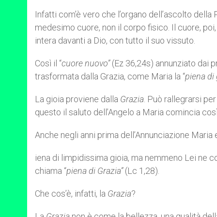
Infatti com’è vero che l’organo dell’ascolto della P
medesimo cuore, non il corpo fisico. Il cuore, poi
intera davanti a Dio, con tutto il suo vissuto.
Così il “
cuore nuovo”
(Ez 36,24s) annunziato dai pr
trasformata dalla Grazia, come Maria la “
piena di
La gioia proviene dalla
Grazia
. Può rallegrarsi pe
questo il saluto dell’Angelo a Maria comincia così 
Anche negli anni prima dell’Annunciazione Maria 
iena di limpidissima gioia, ma nemmeno Lei ne co
chiama “
piena di Grazia”
(Lc 1,28).
Che cos’è, infatti, la
Grazia
?
La
Grazia
non è come la bellezza, una qualità dell