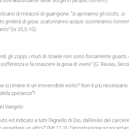
tà sovrabbondante delle sorgenti (
acque
,
torrenti
).
icarsi di miracoli di guarigione: “
si apriranno gli occhi;..si
uto griderà di gioia..scaturiranno acque..scorreranno torren
ianto”
(Is 35,5-10).
sordi, gli zoppi, i muti di Israele non sono fisicamente guariti, 
sofferenza e fa rinascere la gioia di vivere”
(G. Ravasi,
Seco
e si rimane in un irreversibile esilio? Non è più necessario
 della speranza”
?
el Vangelo.
 ed indicato a tutti l’Agnello di Dio, dall’esilio del carcere
o aspettare un altro?”
(Mt 11,3). Dimostrazione sconcertan