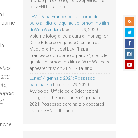
mondo più sano e giusto appeared first
on ZENIT - Italiano.
 il
LEV: “Papa Francesco. Un uomo di
e, come
parola”, dietro le quinte dell’omonimo film
di Wim Wenders
Dicembre 29, 2020
Volume fotografico a cura di monsignor
Dario Edoardo Viganò e Gianluca della
la
Maggiore The post LEV: “Papa
Francesco. Un uomo di parola”, dietro le
quinte dell’omonimo film di Wim Wenders
afica
appeared first on ZENIT - Italiano.
ariti
Lunedì 4 gennaio 2021: Possesso
nto,
cardinalizio
Dicembre 29, 2020
Avviso dell’Ufficio delle Celebrazioni
 popolo
Liturgiche The post Lunedì 4 gennaio
el
2021: Possesso cardinalizio appeared
first on ZENIT - Italiano.
 anche