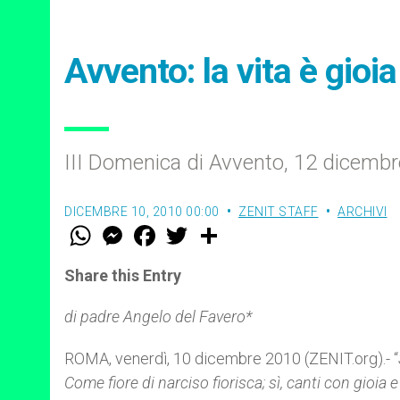
Avvento: la vita è gioi
III Domenica di Avvento, 12 dicemb
DICEMBRE 10, 2010 00:00
ZENIT STAFF
ARCHIVI
W
M
F
T
S
h
e
a
w
h
a
s
c
i
a
t
s
e
t
r
Share this Entry
s
e
b
t
e
A
n
o
e
p
g
o
r
di padre Angelo del Favero*
p
e
k
r
ROMA, venerdì, 10 dicembre 2010 (ZENIT.org).- “
Come fiore di narciso fiorisca; sì, canti con gioia 