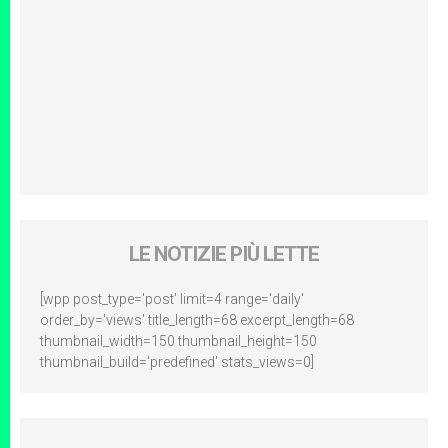
LE NOTIZIE PIÙ LETTE
[wpp post_type='post' limit=4 range='daily'
order_by='views' title_length=68 excerpt_length=68
thumbnail_width=150 thumbnail_height=150
thumbnail_build='predefined' stats_views=0]