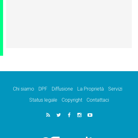
Chi siamo
DPF
Diffusione
La Proprietà
Servizi
Status legale
Copyright
Contattaci