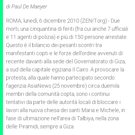
A
n
o
e
p
g
o
r
di Paul De Maeyer
p
e
k
r
ROMA, lunedì, 6 dicembre 2010 (ZENIT.org).- Due
morti, una cinquantina di feriti (fra cui anche 7 ufficiali
e 11 agenti di polizia) e più di 150 persone arrestate.
Questo è il bilancio dei pesanti scontri tra
manifestanti copti e le forze dell’ordine avvenuti di
recente davanti alla sede del Governatorato di Giza,
a sud della capitale egiziana Il Cairo. A provocare la
protesta, alla quale hanno partecipato secondo
l’agenzia AsiaNews (25 novembre) circa duemila
membri della comunità copta, sono i continui
tentativi da parte delle autorità locali di bloccare i
lavori alla nuova chiesa dei santi Maria e Michele, in
fase di ultimazione nell’area di Talbiya, nella zona
delle Piramidi, sempre a Giza.