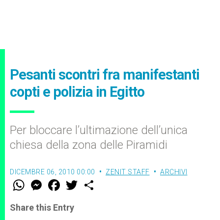
Pesanti scontri fra manifestanti
copti e polizia in Egitto
Per bloccare l’ultimazione dell’unica
chiesa della zona delle Piramidi
DICEMBRE 06, 2010 00:00
ZENIT STAFF
ARCHIVI
W
M
F
T
S
h
e
a
w
h
a
s
c
i
a
t
s
e
t
r
Share this Entry
s
e
b
t
e