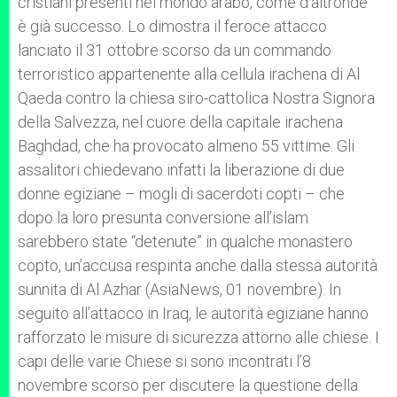
cristiani presenti nel mondo arabo, come d’altronde
è già successo. Lo dimostra il feroce attacco
lanciato il 31 ottobre scorso da un commando
terroristico appartenente alla cellula irachena di Al
Qaeda contro la chiesa siro-cattolica Nostra Signora
della Salvezza, nel cuore della capitale irachena
Baghdad, che ha provocato almeno 55 vittime. Gli
assalitori chiedevano infatti la liberazione di due
donne egiziane – mogli di sacerdoti copti – che
dopo la loro presunta conversione all’islam
sarebbero state “detenute” in qualche monastero
copto, un’accusa respinta anche dalla stessa autorità
sunnita di Al Azhar (AsiaNews, 01 novembre). In
seguito all’attacco in Iraq, le autorità egiziane hanno
rafforzato le misure di sicurezza attorno alle chiese. I
capi delle varie Chiese si sono incontrati l’8
novembre scorso per discutere la questione della