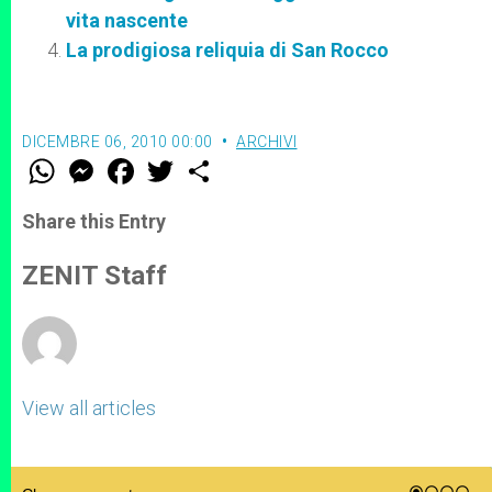
vita nascente
La prodigiosa reliquia di San Rocco
DICEMBRE 06, 2010 00:00
ARCHIVI
W
M
F
T
S
h
e
a
w
h
a
s
c
i
a
t
s
e
t
r
Share this Entry
s
e
b
t
e
A
n
o
e
p
g
o
r
ZENIT Staff
p
e
k
r
View all articles