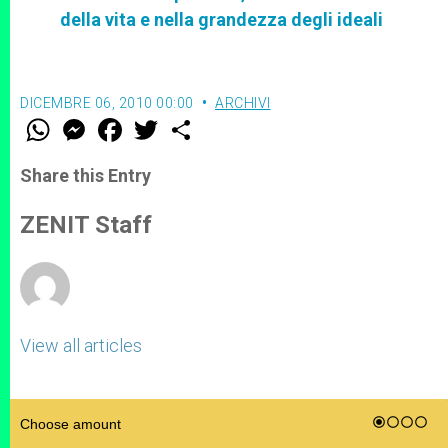
della vita e nella grandezza degli ideali
DICEMBRE 06, 2010 00:00
ARCHIVI
W
M
F
T
S
h
e
a
w
h
a
s
c
i
a
t
s
e
t
r
Share this Entry
s
e
b
t
e
A
n
o
e
p
g
o
r
ZENIT Staff
p
e
k
r
View all articles