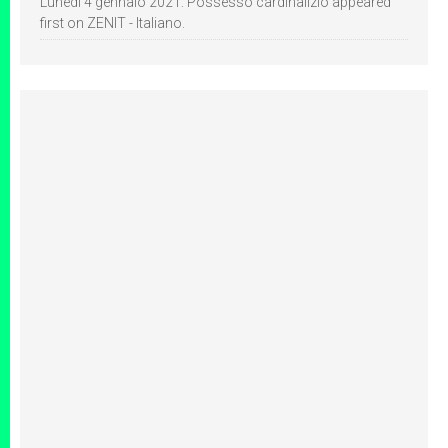
Lunedì 4 gennaio 2021: Possesso cardinalizio appeared
first on ZENIT - Italiano.