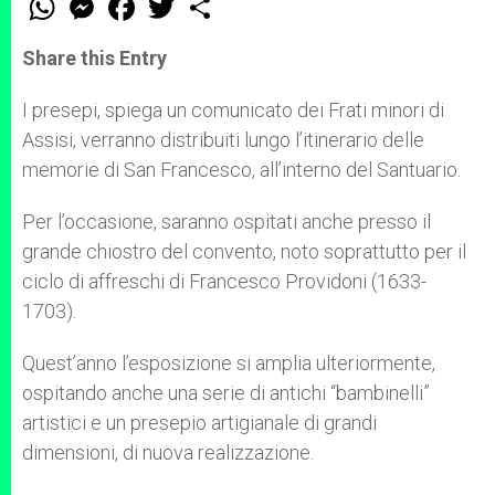
h
e
a
w
h
a
s
c
i
a
t
s
e
t
r
Share this Entry
s
e
b
t
e
A
n
o
e
p
g
o
r
I presepi, spiega un comunicato dei Frati minori di
p
e
k
Assisi, verranno distribuiti lungo l’itinerario delle
r
memorie di San Francesco, all’interno del Santuario.
Per l’occasione, saranno ospitati anche presso il
grande chiostro del convento, noto soprattutto per il
ciclo di affreschi di Francesco Providoni (1633-
1703).
Quest’anno l’esposizione si amplia ulteriormente,
ospitando anche una serie di antichi “bambinelli”
artistici e un presepio artigianale di grandi
dimensioni, di nuova realizzazione.