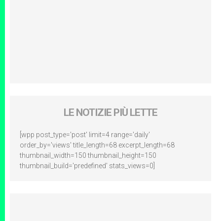
LE NOTIZIE PIÙ LETTE
[wpp post_type='post' limit=4 range='daily'
order_by='views' title_length=68 excerpt_length=68
thumbnail_width=150 thumbnail_height=150
thumbnail_build='predefined' stats_views=0]