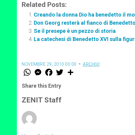
p
e
k
Related Posts:
r
Creando la donna Dio ha benedetto il mo
Don Georg resterà al fianco di Benedett
Se il presepe è un pezzo di storia
La catechesi di Benedetto XVI sulla figu
NOVEMBRE 29, 2010 00:00
ARCHIVI
W
M
F
T
S
h
e
a
w
h
a
s
c
i
a
t
s
e
t
r
Share this Entry
s
e
b
t
e
A
n
o
e
p
g
o
r
ZENIT Staff
p
e
k
r