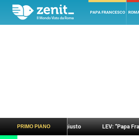
PAPA FRANCESCO
ROM
ndo più sano e giusto
LEV: “Papa Francesco. Un 
PRIMO PIANO