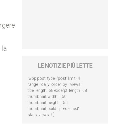
orgere
 la
LE NOTIZIE PIÙ LETTE
[wpp post_type='post' limit=4
range='daily' order_by='views'
title_length=68 excerpt_length=68
thumbnail_width=150
thumbnail_height=150
thumbnail_build='predefined'
stats_views=0]