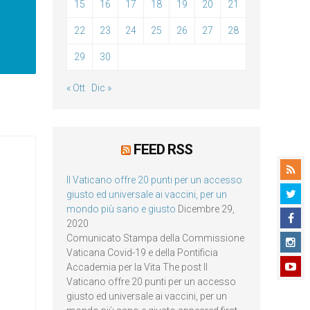
15
16
17
18
19
20
21
22
23
24
25
26
27
28
29
30
« Ott
Dic »
FEED RSS
Il Vaticano offre 20 punti per un accesso
giusto ed universale ai vaccini, per un
mondo più sano e giusto
Dicembre 29,
2020
Comunicato Stampa della Commissione
Vaticana Covid-19 e della Pontificia
Accademia per la Vita The post Il
Vaticano offre 20 punti per un accesso
giusto ed universale ai vaccini, per un