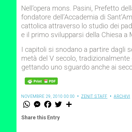
Nell’opera mons. Pasini, Prefetto de
fondatore dell’Accademia di Sant’Ambr
cattolica attraverso lo studio dei padr
e il primo svilupparsi della Chiesa a 
I capitoli si snodano a partire dagli s
metà del V secolo, tradizionalmente c
gettando uno sguardo anche ai secol
NOVEMBRE 29, 2010 00:00
ZENIT STAFF
ARCHIVI
W
M
F
T
S
h
e
a
w
h
a
s
c
i
a
t
s
e
t
r
Share this Entry
s
e
b
t
e
A
n
o
e
p
g
o
r