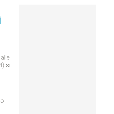
i
alle
4) si
so