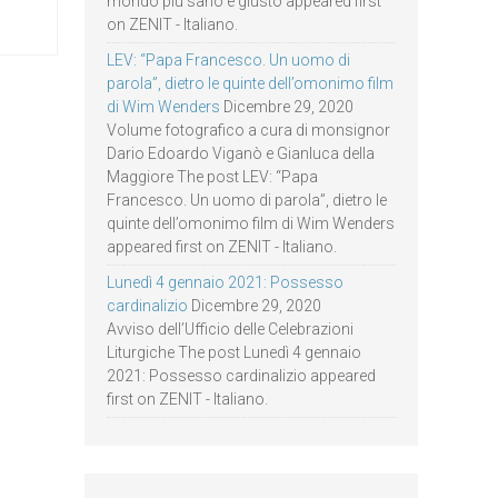
mondo più sano e giusto appeared first
on ZENIT - Italiano.
LEV: “Papa Francesco. Un uomo di
parola”, dietro le quinte dell’omonimo film
di Wim Wenders
Dicembre 29, 2020
Volume fotografico a cura di monsignor
Dario Edoardo Viganò e Gianluca della
Maggiore The post LEV: “Papa
Francesco. Un uomo di parola”, dietro le
quinte dell’omonimo film di Wim Wenders
appeared first on ZENIT - Italiano.
Lunedì 4 gennaio 2021: Possesso
cardinalizio
Dicembre 29, 2020
Avviso dell’Ufficio delle Celebrazioni
Liturgiche The post Lunedì 4 gennaio
2021: Possesso cardinalizio appeared
first on ZENIT - Italiano.