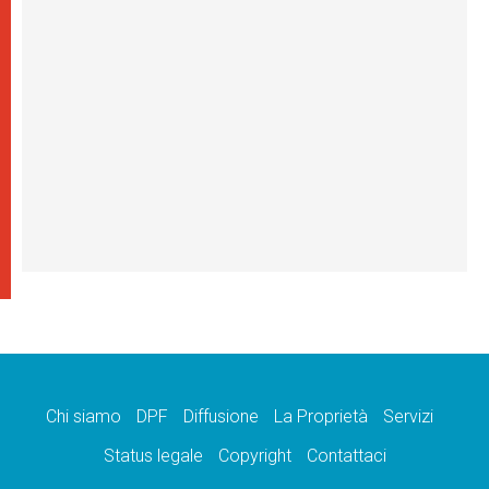
Chi siamo
DPF
Diffusione
La Proprietà
Servizi
Status legale
Copyright
Contattaci