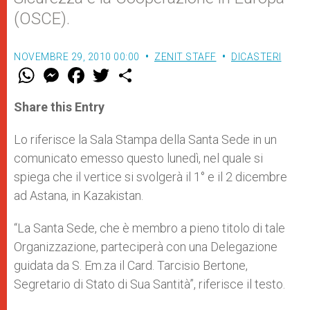
(OSCE).
NOVEMBRE 29, 2010 00:00
ZENIT STAFF
DICASTERI
W
M
F
T
S
h
e
a
w
h
a
s
c
i
a
t
s
e
t
r
Share this Entry
s
e
b
t
e
A
n
o
e
p
g
o
r
Lo riferisce la Sala Stampa della Santa Sede in un
p
e
k
comunicato emesso questo lunedì, nel quale si
r
spiega che il vertice si svolgerà il 1° e il 2 dicembre
ad Astana, in Kazakistan.
“La Santa Sede, che è membro a pieno titolo di tale
Organizzazione, parteciperà con una Delegazione
guidata da S. Em.za il Card. Tarcisio Bertone,
Segretario di Stato di Sua Santità”, riferisce il testo.