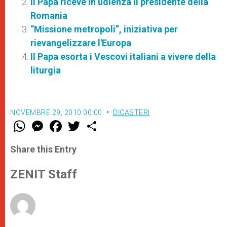
Il Papa riceve in udienza il presidente della
Romania
“Missione metropoli”, iniziativa per
rievangelizzare l'Europa
Il Papa esorta i Vescovi italiani a vivere della
liturgia
NOVEMBRE 29, 2010 00:00
DICASTERI
W
M
F
T
S
h
e
a
w
h
a
s
c
i
a
t
s
e
t
r
Share this Entry
s
e
b
t
e
A
n
o
e
p
g
o
r
ZENIT Staff
p
e
k
r