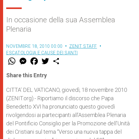
In occasione della sua Assemblea
Plenaria
NOVEMBRE 18, 2010 00:00
ZENIT STAFF
ESCATOLOGIA E CAUSE DEI SANTI
W
M
F
T
S
h
e
a
w
h
a
s
c
i
a
t
s
e
t
r
Share this Entry
s
e
b
t
e
A
n
o
e
p
g
o
r
CITTA’ DEL VATICANO, giovedì, 18 novembre 2010
p
e
k
(ZENIT.org).- Riportiamo il discorso che Papa
r
Benedetto XVI ha pronunciato questo giovedì
rivolgendosi ai partecipanti all’Assemblea Plenaria
del Pontificio Consiglio per la Promozione dell’Unità
dei Cristiani sul tema “Verso una nuova tappa del