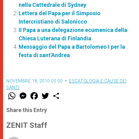
nella Cattedrale di Sydney
Lettera del Papa per il Simposio
Intercristiano di Salonicco
Il Papa a una delegazione ecumenica della
Chiesa Luterana di Finlandia
Messaggio del Papa a Bartolomeo I per la
festa di sant'Andrea
NOVEMBRE 18, 2010 00:00
ESCATOLOGIA E CAUSE DEI
SANTI
W
M
F
T
S
h
e
a
w
h
a
s
c
i
a
t
s
e
t
r
Share this Entry
s
e
b
t
e
A
n
o
e
p
g
o
r
ZENIT Staff
p
e
k
r