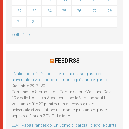
15
16
17
18
19
20
21
22
23
24
25
26
27
28
29
30
« Ott
Dic »
FEED RSS
Il Vaticano offre 20 punti per un accesso giusto ed
universale ai vaccini, per un mondo più sano e giusto
Dicembre 29, 2020
Comunicato Stampa della Commissione Vaticana Covid-
19 e della Pontificia Accademia per la Vita The post Il
Vaticano offre 20 punti per un accesso giusto ed
universale ai vaccini, per un mondo più sano e giusto
appeared first on ZENIT - Italiano.
LEV: “Papa Francesco. Un uomo di parola”, dietro le quinte