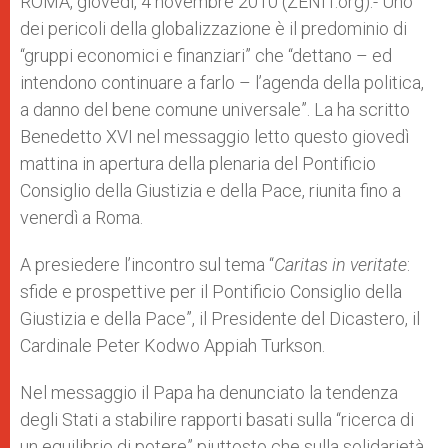
ROMA, giovedì, 4 novembre 2010 (ZENIT.org).- Uno
p
e
k
dei pericoli della globalizzazione è il predominio di
r
“gruppi economici e finanziari” che “dettano – ed
intendono continuare a farlo – l’agenda della politica,
a danno del bene comune universale”. La ha scritto
Benedetto XVI nel messaggio letto questo giovedì
mattina in apertura della plenaria del Pontificio
Consiglio della Giustizia e della Pace, riunita fino a
venerdì a Roma.
A presiedere l’incontro sul tema “
Caritas in veritate
:
sfide e prospettive per il Pontificio Consiglio della
Giustizia e della Pace”, il Presidente del Dicastero, il
Cardinale Peter Kodwo Appiah Turkson.
Nel messaggio il Papa ha denunciato la tendenza
degli Stati a stabilire rapporti basati sulla “ricerca di
un equilibrio di potere” piuttosto che sulla solidarietà,