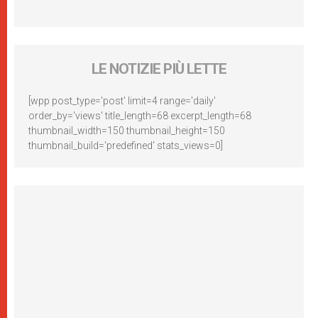
LE NOTIZIE PIÙ LETTE
[wpp post_type='post' limit=4 range='daily'
order_by='views' title_length=68 excerpt_length=68
thumbnail_width=150 thumbnail_height=150
thumbnail_build='predefined' stats_views=0]