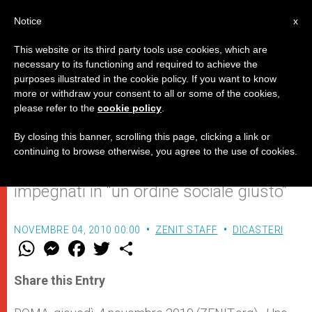
IT
Notice
x
This website or its third party tools use cookies, which are
necessary to its functioning and required to achieve the
purposes illustrated in the cookie policy. If you want to know
Il Papa: l’agenda politica di alcuni
more or withdraw your consent to all or some of the cookies,
please refer to the
cookie policy
.
gruppi nuoce al bene comune
By closing this banner, scrolling this page, clicking a link or
continuing to browse otherwise, you agree to the use of cookies.
Urgente la formazione di laici cattolici
impegnati in “un ordine sociale giusto”
NOVEMBRE 04, 2010 00:00
ZENIT STAFF
DICASTERI
W
M
F
T
S
h
e
a
w
h
a
s
c
i
a
t
s
e
t
r
Share this Entry
s
e
b
t
e
A
n
o
e
p
g
o
r