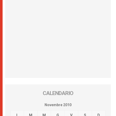
CALENDARIO
Novembre 2010
L
M
M
G
V
S
D