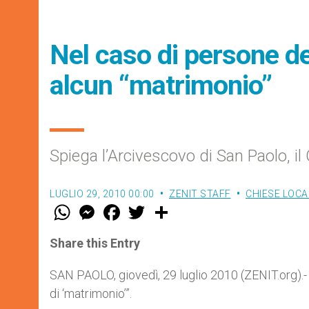
Nel caso di persone de
alcun “matrimonio”
Spiega l’Arcivescovo di San Paolo, il
LUGLIO 29, 2010 00:00
ZENIT STAFF
CHIESE LOCA
W
M
F
T
S
h
e
a
w
h
a
s
c
i
a
t
s
e
t
r
Share this Entry
s
e
b
t
e
A
n
o
e
p
g
o
r
SAN PAOLO, giovedì, 29 luglio 2010 (ZENIT.org).-
p
e
k
di ‘matrimonio’”.
r