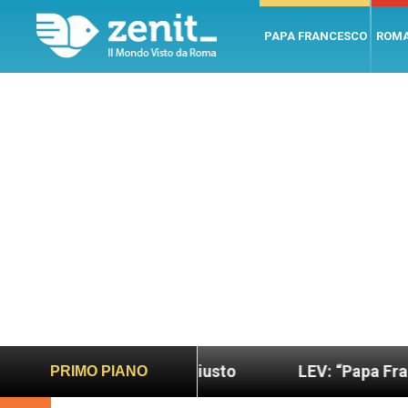
PAPA FRANCESCO
ROM
ndo più sano e giusto
LEV: “Papa Francesco. Un 
PRIMO PIANO