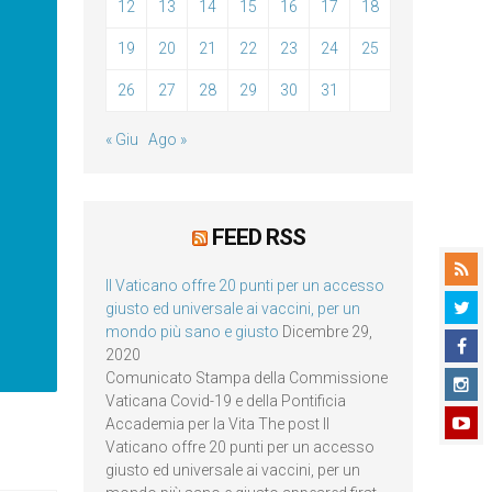
12
13
14
15
16
17
18
19
20
21
22
23
24
25
26
27
28
29
30
31
« Giu
Ago »
FEED RSS
Il Vaticano offre 20 punti per un accesso
giusto ed universale ai vaccini, per un
mondo più sano e giusto
Dicembre 29,
2020
Comunicato Stampa della Commissione
Vaticana Covid-19 e della Pontificia
Accademia per la Vita The post Il
Vaticano offre 20 punti per un accesso
giusto ed universale ai vaccini, per un