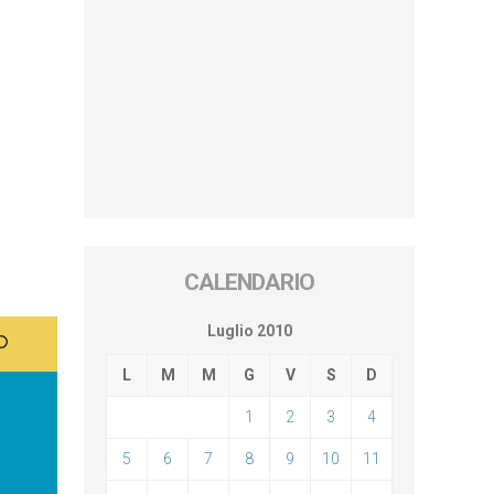
CALENDARIO
Luglio 2010
L
M
M
G
V
S
D
1
2
3
4
5
6
7
8
9
10
11