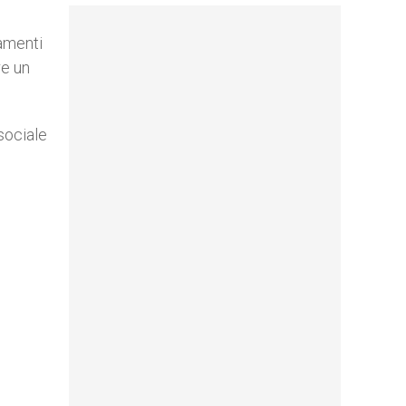
iamenti
re un
sociale