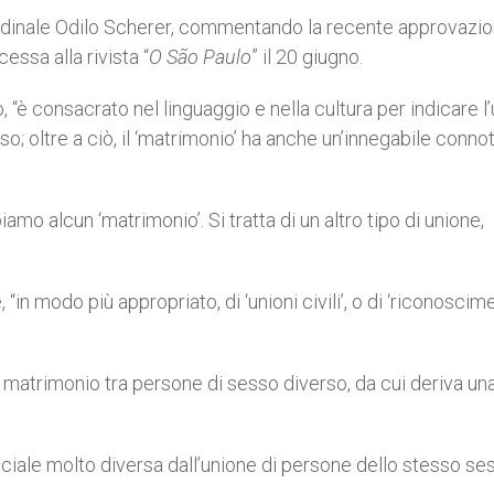
Cardinale Odilo Scherer, commentando la recente approvazio
essa alla rivista “
O São Paulo
” il 20 giugno.
 “è consacrato nel linguaggio e nella cultura per indicare l
o; oltre a ciò, il ‘matrimonio’ ha anche un’innegabile conno
mo alcun ‘matrimonio’. Si tratta di un altro tipo di unione,
n modo più appropriato, di ‘unioni civili’, o di ‘riconoscim
matrimonio tra persone di sesso diverso, da cui deriva un
ciale molto diversa dall’unione di persone dello stesso ses