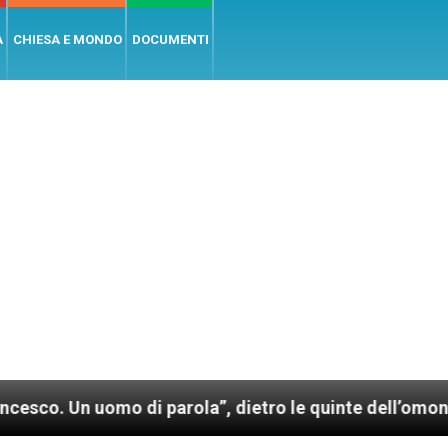
A
CHIESA E MONDO
DOCUMENTI
uomo di parola”, dietro le quinte dell’omonimo film d