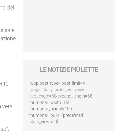
ne del
’unione
tazione
LE NOTIZIE PIÙ LETTE
ento
[wpp post_type='post' limit=4
range='daily' order_by='views'
title_length=68 excerpt_length=68
thumbnail_width=150
a vera
thumbnail_height=150
thumbnail_build='predefined'
stats_views=0]
so”,