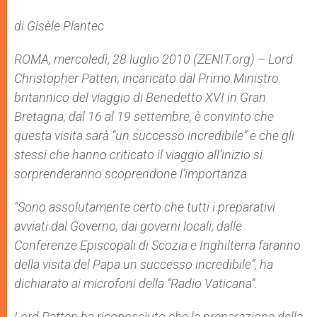
A
n
o
e
p
g
o
r
di Gisèle Plantec
p
e
k
r
ROMA, mercoledì, 28 luglio 2010 (ZENIT.org) – Lord
Christopher Patten, incaricato dal Primo Ministro
britannico del viaggio di Benedetto XVI in Gran
Bretagna, dal 16 al 19 settembre, è convinto che
questa visita sarà “un successo incredibile” e che gli
stessi che hanno criticato il viaggio all’inizio si
sorprenderanno scoprendone l’importanza.
“Sono assolutamente certo che tutti i preparativi
avviati dal Governo, dai governi locali, dalle
Conferenze Episcopali di Scozia e Inghilterra faranno
della visita del Papa un successo incredibile”, ha
dichiarato ai microfoni della “Radio Vaticana”.
Lord Patten ha riconosciuto che la preparazione della