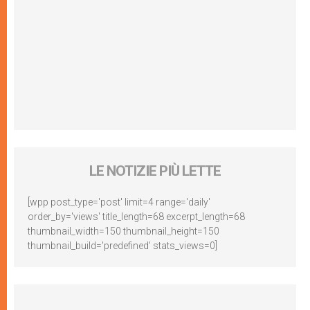
LE NOTIZIE PIÙ LETTE
[wpp post_type='post' limit=4 range='daily'
order_by='views' title_length=68 excerpt_length=68
thumbnail_width=150 thumbnail_height=150
thumbnail_build='predefined' stats_views=0]