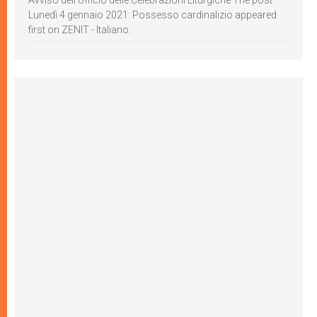
Avviso dell’Ufficio delle Celebrazioni Liturgiche The post
Lunedì 4 gennaio 2021: Possesso cardinalizio appeared
first on ZENIT - Italiano.