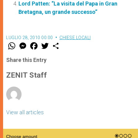
Lord Patten: “La visita del Papa in Gran
Bretagna, un grande successo”
LUGLIO 28, 2010 00:00
CHIESE LOCALI
W
M
F
T
S
h
e
a
w
h
a
s
c
i
a
t
s
e
t
r
Share this Entry
s
e
b
t
e
A
n
o
e
p
g
o
r
ZENIT Staff
p
e
k
r
View all articles