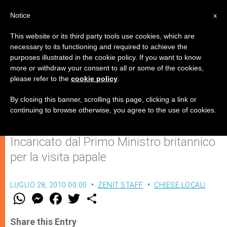
IT
Notice
x
This website or its third party tools use cookies, which are
necessary to its functioning and required to achieve the
purposes illustrated in the cookie policy. If you want to know
Il viaggio del Papa in Gran
more or withdraw your consent to all or some of the cookies,
please refer to the
cookie policy
.
Bretagna sarà un successo,
afferma Lord Patten
By closing this banner, scrolling this page, clicking a link or
continuing to browse otherwise, you agree to the use of cookies.
Incaricato dal Primo Ministro britannico
per la visita papale
LUGLIO 28, 2010 00:00
ZENIT STAFF
CHIESE LOCALI
W
M
F
T
S
h
e
a
w
h
a
s
c
i
a
t
s
e
t
r
Share this Entry
s
e
b
t
e