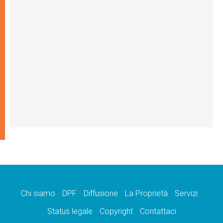
Chi siamo
DPF
Diffusione
La Proprietà
Servizi
Status legale
Copyright
Contattaci