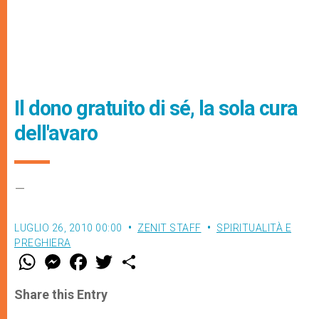
Il dono gratuito di sé, la sola cura
dell'avaro
–
LUGLIO 26, 2010 00:00
ZENIT STAFF
SPIRITUALITÀ E
PREGHIERA
W
M
F
T
S
h
e
a
w
h
a
s
c
i
a
t
s
e
t
r
Share this Entry
s
e
b
t
e
A
n
o
e