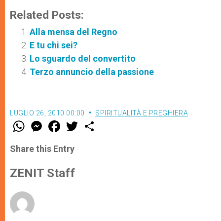
Related Posts:
Alla mensa del Regno
E tu chi sei?
Lo sguardo del convertito
Terzo annuncio della passione
LUGLIO 26, 2010 00:00
SPIRITUALITÀ E PREGHIERA
W
M
F
T
S
h
e
a
w
h
a
s
c
i
a
t
s
e
t
r
Share this Entry
s
e
b
t
e
A
n
o
e
p
g
o
r
ZENIT Staff
p
e
k
r