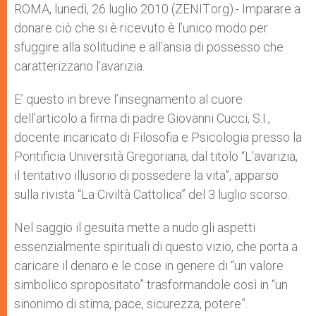
p
g
o
r
ROMA, lunedì, 26 luglio 2010 (ZENIT.org).- Imparare a
p
e
k
donare ciò che si è ricevuto è l’unico modo per
r
sfuggire alla solitudine e all’ansia di possesso che
caratterizzano l’avarizia.
E’ questo in breve l’insegnamento al cuore
dell’articolo a firma di padre Giovanni Cucci, S.I.,
docente incaricato di Filosofia e Psicologia presso la
Pontificia Università Gregoriana, dal titolo “L’avarizia,
il tentativo illusorio di possedere la vita”, apparso
sulla rivista “La Civiltà Cattolica” del 3 luglio scorso.
Nel saggio il gesuita mette a nudo gli aspetti
essenzialmente spirituali di questo vizio, che porta a
caricare il denaro e le cose in genere di “un valore
simbolico spropositato” trasformandole così in “un
sinonimo di stima, pace, sicurezza, potere”.