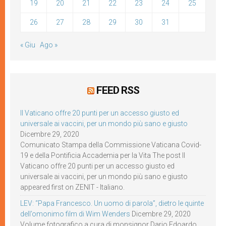
19
20
21
22
23
24
25
26
27
28
29
30
31
« Giu
Ago »
FEED RSS
Il Vaticano offre 20 punti per un accesso giusto ed
universale ai vaccini, per un mondo più sano e giusto
Dicembre 29, 2020
Comunicato Stampa della Commissione Vaticana Covid-
19 e della Pontificia Accademia per la Vita The post Il
Vaticano offre 20 punti per un accesso giusto ed
universale ai vaccini, per un mondo più sano e giusto
appeared first on ZENIT - Italiano.
LEV: “Papa Francesco. Un uomo di parola”, dietro le quinte
dell’omonimo film di Wim Wenders
Dicembre 29, 2020
Volume fotografico a cura di monsignor Dario Edoardo