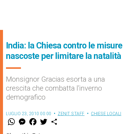
India: la Chiesa contro le misure
nascoste per limitare la natalità
Monsignor Gracias esorta a una
crescita che combatta l’inverno
demografico
LUGLIO 23, 2010 00:00
ZENIT STAFF
CHIESE LOCALI
W
M
F
T
S
h
e
a
w
h
a
s
c
i
a
t
s
e
t
r