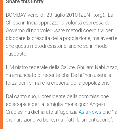
Share this Entry
s
e
b
t
e
A
n
o
e
p
g
o
r
BOMBAY, venerdì, 23 luglio 2010 (ZENIT.org).- La
p
e
k
Chiesa in India apprezza la volontà espressa dal
r
Governo di non voler usare metodi coercitivi per
bloccare la crescita della popolazione, ma avverte
che questi metodi esistono, anche se in modo
nascosto.
Il Ministro federale della Salute, Ghulam Nabi Azad,
ha annunciato di recente che Delhi “non userà la
forza per fermare la crescita della popolazione”.
Dal canto suo, il presidente della commissione
episcopale per la famiglia, monsignor Angelo
Gracias, ha dichiarato all’agenzia
AsiaNews
che “la
dichiarazione va bene, ma i fatti la smentiscono”.