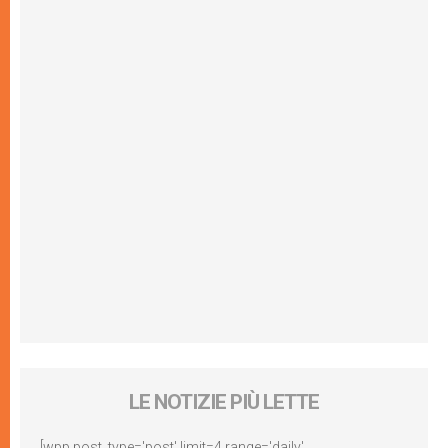
LE NOTIZIE PIÙ LETTE
[wpp post_type='post' limit=4 range='daily'