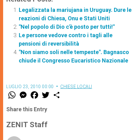
Legalizzata la mariujana in Uruguay. Dure le
reazioni di Chiesa, Onu e Stati Uniti
"Nel popolo di Dio c'è posto per tutti!"
Le persone vedove contro i tagli alle
pensioni di reversibilità
"Non siamo soli nelle tempeste". Bagnasco
chiude il Congresso Eucaristico Nazionale
LUGLIO 23, 2010 00:00
CHIESE LOCALI
W
M
F
T
S
h
e
a
w
h
a
s
c
i
a
t
s
e
t
r
Share this Entry
s
e
b
t
e
A
n
o
e
p
g
o
r
ZENIT Staff
p
e
k
r