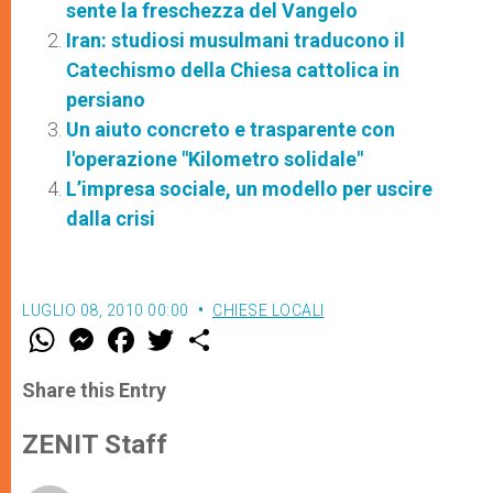
sente la freschezza del Vangelo
Iran: studiosi musulmani traducono il
Catechismo della Chiesa cattolica in
persiano
Un aiuto concreto e trasparente con
l'operazione "Kilometro solidale"
L’impresa sociale, un modello per uscire
dalla crisi
LUGLIO 08, 2010 00:00
CHIESE LOCALI
W
M
F
T
S
h
e
a
w
h
a
s
c
i
a
t
s
e
t
r
Share this Entry
s
e
b
t
e
A
n
o
e
p
g
o
r
ZENIT Staff
p
e
k
r