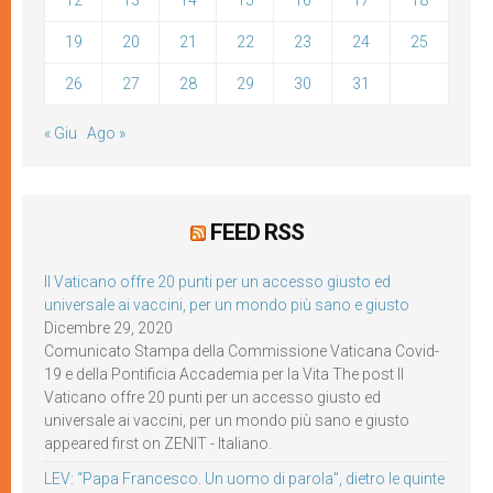
12
13
14
15
16
17
18
19
20
21
22
23
24
25
26
27
28
29
30
31
« Giu
Ago »
FEED RSS
Il Vaticano offre 20 punti per un accesso giusto ed
universale ai vaccini, per un mondo più sano e giusto
Dicembre 29, 2020
Comunicato Stampa della Commissione Vaticana Covid-
19 e della Pontificia Accademia per la Vita The post Il
Vaticano offre 20 punti per un accesso giusto ed
universale ai vaccini, per un mondo più sano e giusto
appeared first on ZENIT - Italiano.
LEV: “Papa Francesco. Un uomo di parola”, dietro le quinte