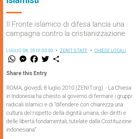
islamisti”
Il Fronte islamico di difesa lancia una
campagna contro la cristianizzazione
LUGLIO 08, 2010 00:00
ZENIT STAFF
CHIESE LOCALI
W
M
F
T
S
h
e
a
w
h
a
s
c
i
a
t
s
e
t
r
Share this Entry
s
e
b
t
e
A
n
o
e
p
g
o
r
ROMA, giovedì, 8 luglio 2010 (ZENIT.org) .- La Chiesa
p
e
k
in Indonesia ha chiesto al governo di fermare i gruppi
r
radicali islamici e di “difendere con chiarezza una
cultura del rispetto della dignità umana, dei diritti e
delle libertà fondamentali, tutelate dalla Costituzione
indonesiana”.