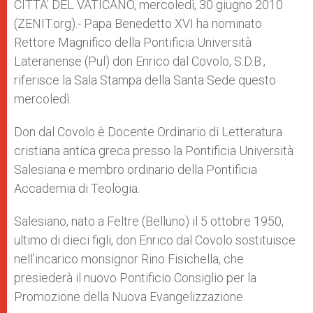
p
g
o
r
CITTA’ DEL VATICANO, mercoledì, 30 giugno 2010
p
e
k
(ZENIT.org).- Papa Benedetto XVI ha nominato
r
Rettore Magnifico della Pontificia Università
Lateranense (Pul) don Enrico dal Covolo, S.D.B.,
riferisce la Sala Stampa della Santa Sede questo
mercoledì.
Don dal Covolo è Docente Ordinario di Letteratura
cristiana antica greca presso la Pontificia Università
Salesiana e membro ordinario della Pontificia
Accademia di Teologia.
Salesiano, nato a Feltre (Belluno) il 5 ottobre 1950,
ultimo di dieci figli, don Enrico dal Covolo sostituisce
nell’incarico monsignor Rino Fisichella, che
presiederà il nuovo Pontificio Consiglio per la
Promozione della Nuova Evangelizzazione.