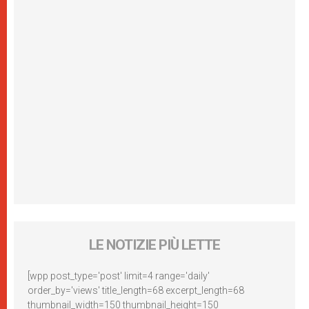
LE NOTIZIE PIÙ LETTE
[wpp post_type='post' limit=4 range='daily'
order_by='views' title_length=68 excerpt_length=68
thumbnail_width=150 thumbnail_height=150