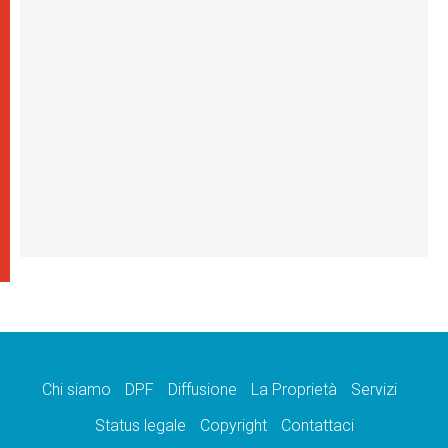
Chi siamo
DPF
Diffusione
La Proprietà
Servizi
Status legale
Copyright
Contattaci