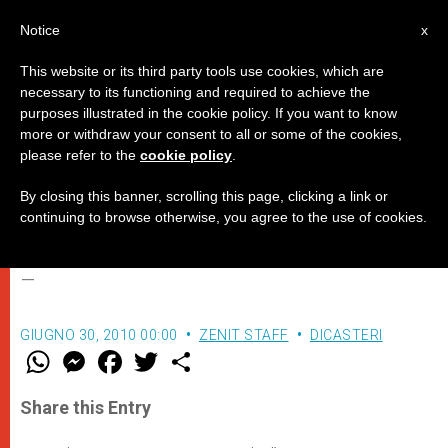
IT
Notice
x
This website or its third party tools use cookies, which are
necessary to its functioning and required to achieve the
purposes illustrated in the cookie policy. If you want to know
Don Enrico dal Covolo, nuovo
more or withdraw your consent to all or some of the cookies,
please refer to the
cookie policy
.
Rettore dell'Università
Lateranense
By closing this banner, scrolling this page, clicking a link or
continuing to browse otherwise, you agree to the use of cookies.
–
GIUGNO 30, 2010 00:00
ZENIT STAFF
DICASTERI
W
M
F
T
S
h
e
a
w
h
a
s
c
i
a
t
s
e
t
r
Share this Entry
s
e
b
t
e
A
n
o
e