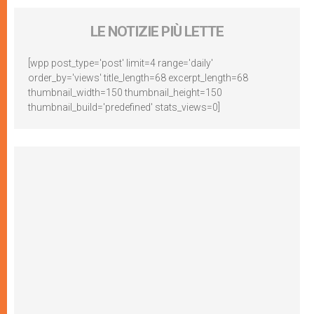
LE NOTIZIE PIÙ LETTE
[wpp post_type='post' limit=4 range='daily'
order_by='views' title_length=68 excerpt_length=68
thumbnail_width=150 thumbnail_height=150
thumbnail_build='predefined' stats_views=0]