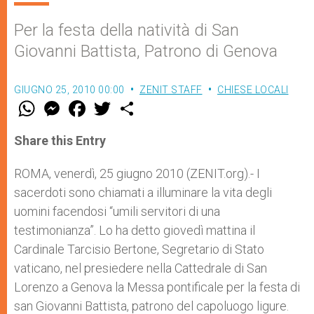
Per la festa della natività di San
Giovanni Battista, Patrono di Genova
GIUGNO 25, 2010 00:00
ZENIT STAFF
CHIESE LOCALI
W
M
F
T
S
h
e
a
w
h
a
s
c
i
a
t
s
e
t
r
Share this Entry
s
e
b
t
e
A
n
o
e
p
g
o
r
ROMA, venerdì, 25 giugno 2010 (ZENIT.org).- I
p
e
k
sacerdoti sono chiamati a illuminare la vita degli
r
uomini facendosi “umili servitori di una
testimonianza”. Lo ha detto giovedì mattina il
Cardinale Tarcisio Bertone, Segretario di Stato
vaticano, nel presiedere nella Cattedrale di San
Lorenzo a Genova la Messa pontificale per la festa di
san Giovanni Battista, patrono del capoluogo ligure.