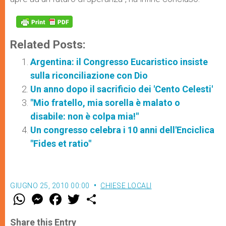
Related Posts:
Argentina: il Congresso Eucaristico insiste
sulla riconciliazione con Dio
Un anno dopo il sacrificio dei 'Cento Celesti'
"Mio fratello, mia sorella è malato o
disabile: non è colpa mia!"
Un congresso celebra i 10 anni dell'Enciclica
"Fides et ratio"
GIUGNO 25, 2010 00:00
CHIESE LOCALI
W
M
F
T
S
h
e
a
w
h
a
s
c
i
a
t
s
e
t
r
Share this Entry