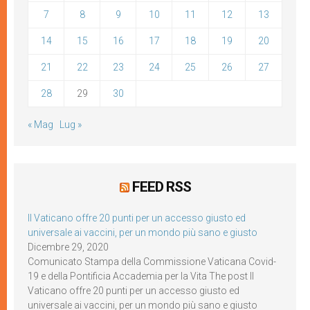
7
8
9
10
11
12
13
14
15
16
17
18
19
20
21
22
23
24
25
26
27
28
29
30
« Mag
Lug »
FEED RSS
Il Vaticano offre 20 punti per un accesso giusto ed
universale ai vaccini, per un mondo più sano e giusto
Dicembre 29, 2020
Comunicato Stampa della Commissione Vaticana Covid-
19 e della Pontificia Accademia per la Vita The post Il
Vaticano offre 20 punti per un accesso giusto ed
universale ai vaccini, per un mondo più sano e giusto