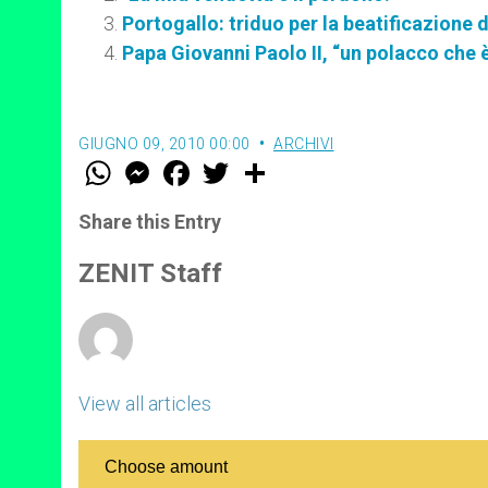
Portogallo: triduo per la beatificazione 
Papa Giovanni Paolo II, “un polacco che è
GIUGNO 09, 2010 00:00
ARCHIVI
W
M
F
T
S
h
e
a
w
h
a
s
c
i
a
t
s
e
t
r
Share this Entry
s
e
b
t
e
A
n
o
e
p
g
o
r
ZENIT Staff
p
e
k
r
View all articles