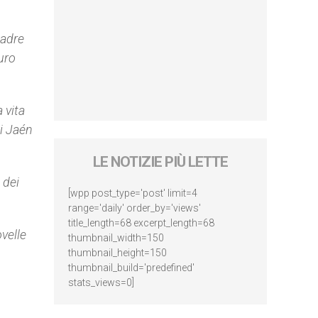
padre
uro
 vita
di Jaén
LE NOTIZIE PIÙ LETTE
 dei
[wpp post_type='post' limit=4
range='daily' order_by='views'
title_length=68 excerpt_length=68
velle
thumbnail_width=150
thumbnail_height=150
thumbnail_build='predefined'
stats_views=0]