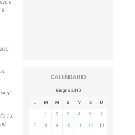
iava a
i è
orte
ia.
CALENDARIO
Giugno 2010
re di
L
M
M
G
V
S
D
1
2
3
4
5
6
da cui
ome
7
8
9
10
11
12
13