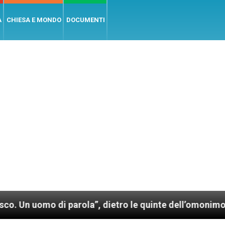
A
CHIESA E MONDO
DOCUMENTI
di parola”, dietro le quinte dell’omonimo film di Wim