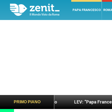
PAPA FRANCESCO
ROM
ù sano e giusto
LEV: “Papa Francesco. Un uomo 
PRIMO PIANO