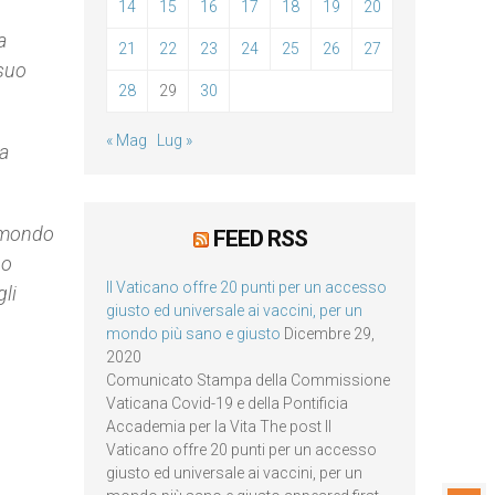
14
15
16
17
18
19
20
a
21
22
23
24
25
26
27
 suo
28
29
30
« Mag
Lug »
ta
l mondo
FEED RSS
 o
Il Vaticano offre 20 punti per un accesso
li
giusto ed universale ai vaccini, per un
mondo più sano e giusto
Dicembre 29,
2020
Comunicato Stampa della Commissione
Vaticana Covid-19 e della Pontificia
Accademia per la Vita The post Il
Vaticano offre 20 punti per un accesso
giusto ed universale ai vaccini, per un