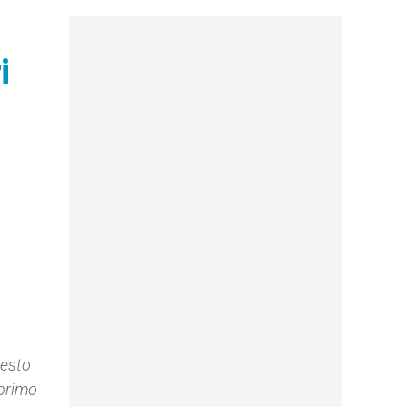
i
uesto
 primo