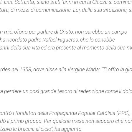
li anni Settanta) siano stati “anni in cui la Chiesa si cominc
ura, di mezzi di comunicazione. Lui, dalla sua situazione, s
 un microfono per parlare di Cristo, non sarebbe un campo
 ha ricordato padre Rafael Higueras, che lo conobbe
nni della sua vita ed era presente al momento della sua m
es nel 1958, dove disse alla Vergine Maria: “Ti offro la gio
eva perdere un così grande tesoro di redenzione come il dolo
contrò i fondatori della
Propaganda Popular Católica
(PPC), 
fondò il primo gruppo. Per qualche mese non seppero che n
lzava le braccia al cielo”, ha aggiunto.