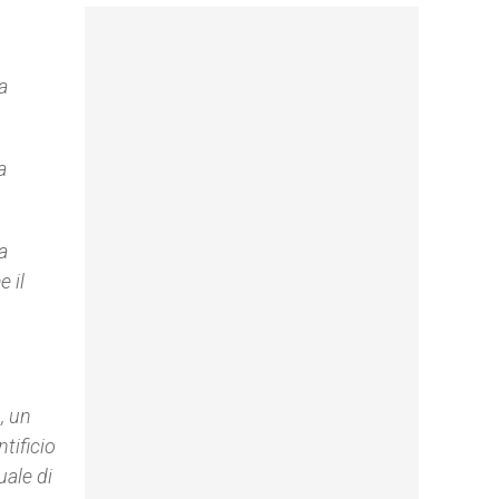
a
a
ia
 il
, un
tificio
uale di