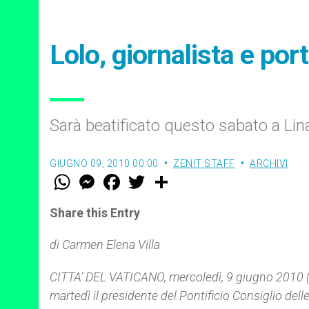
Lolo, giornalista e port
Sarà beatificato questo sabato a Li
GIUGNO 09, 2010 00:00
ZENIT STAFF
ARCHIVI
W
M
F
T
S
h
e
a
w
h
a
s
c
i
a
t
s
e
t
r
Share this Entry
s
e
b
t
e
A
n
o
e
p
g
o
r
di Carmen Elena Villa
p
e
k
r
CITTA’ DEL VATICANO, mercoledì, 9 giugno 2010 (ZE
martedì il presidente del Pontificio Consiglio dell