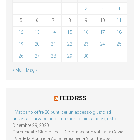
1
2
3
4
5
6
7
8
9
10
11
12
13
14
15
16
17
18
19
20
21
22
23
24
25
26
27
28
29
30
« Mar
Mag »
FEED RSS
Il Vaticano offre 20 punti per un accesso giusto ed
universale ai vaccini, per un mondo più sano e giusto
Dicembre 29, 2020
Comunicato Stampa della Commissione Vaticana Covid-
19 e della Pontificia Accademia per la Vita The post Il