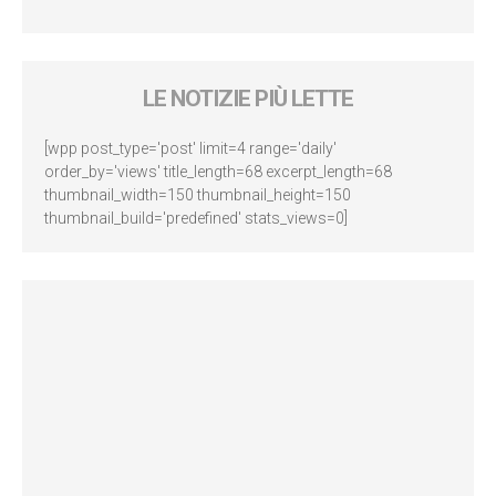
LE NOTIZIE PIÙ LETTE
[wpp post_type='post' limit=4 range='daily'
order_by='views' title_length=68 excerpt_length=68
thumbnail_width=150 thumbnail_height=150
thumbnail_build='predefined' stats_views=0]