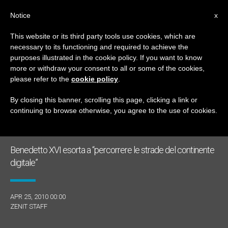
IT
Notice
x
This website or its third party tools use cookies, which are
necessary to its functioning and required to achieve the
GIORNO
purposes illustrated in the cookie policy. If you want to know
Aprile 25th, 2010
more or withdraw your consent to all or some of the cookies,
please refer to the
cookie policy
.
By closing this banner, scrolling this page, clicking a link or
continuing to browse otherwise, you agree to the use of cookies.
ULTIME NOTIZIE
Benedetto XVI esorta a “percorrere le strade del continente
digitale”
APR 25, 2010 00:00
ZENIT STAFF