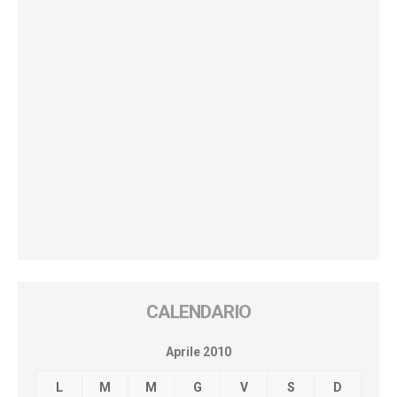
CALENDARIO
Aprile 2010
L
M
M
G
V
S
D