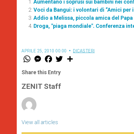
Aumentano i soprusi sui bambini nei confl
Voci da Bangui: i volontari di “Amici per 
Addio a Melissa, piccola amica del Papa
Droga, "piaga mondiale". Conferenza int
APRILE 25, 2010 00:00
DICASTERI
W
M
F
T
S
h
e
a
w
h
a
s
c
i
a
t
s
e
t
r
Share this Entry
s
e
b
t
e
A
n
o
e
p
g
o
r
ZENIT Staff
p
e
k
r
View all articles