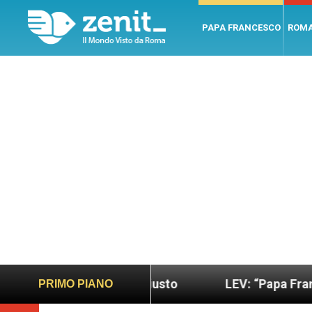
PAPA FRANCESCO
ROM
do più sano e giusto
LEV: “Papa Francesco. Un 
PRIMO PIANO