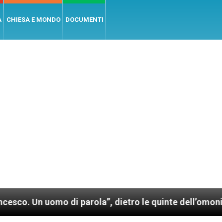
A
CHIESA E MONDO
DOCUMENTI
uomo di parola”, dietro le quinte dell’omonimo film d