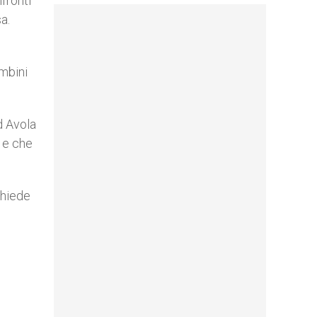
fronti
a.
ambini
d Avola
 e che
chiede