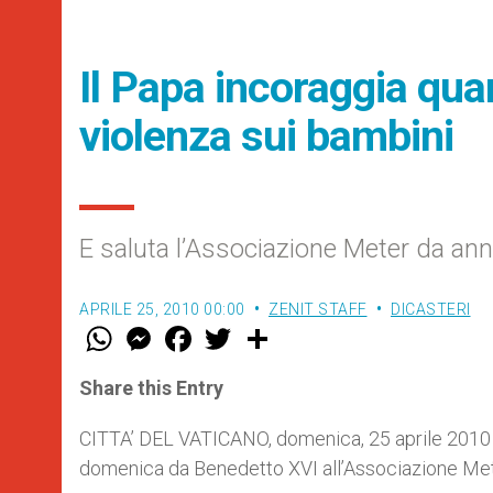
Il Papa incoraggia quan
violenza sui bambini
E saluta l’Associazione Meter da anni 
APRILE 25, 2010 00:00
ZENIT STAFF
DICASTERI
W
M
F
T
S
h
e
a
w
h
a
s
c
i
a
t
s
e
t
r
Share this Entry
s
e
b
t
e
A
n
o
e
p
g
o
r
CITTA’ DEL VATICANO, domenica, 25 aprile 2010 (Z
p
e
k
domenica da Benedetto XVI all’Associazione Mete
r