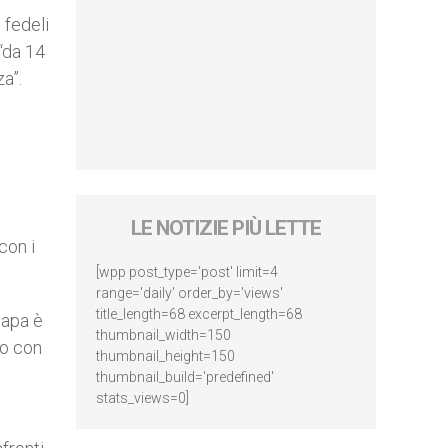
 fedeli
 “da 14
a”.
LE NOTIZIE PIÙ LETTE
con i
[wpp post_type='post' limit=4
range='daily' order_by='views'
title_length=68 excerpt_length=68
 Papa è
thumbnail_width=150
mo con
thumbnail_height=150
thumbnail_build='predefined'
stats_views=0]