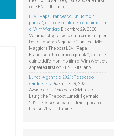
mondo più sano e giusto appeared first
on ZENIT - Italiano.
LEV: “Papa Francesco. Un uomo di
parola”, dietro le quinte dell’omonimo film
di Wim Wenders
Dicembre 29, 2020
Volume fotografico a cura di monsignor
Dario Edoardo Viganò e Gianluca della
Maggiore The post LEV: “Papa
Francesco. Un uomo di parola”, dietro le
quinte dell’omonimo film di Wim Wenders
appeared first on ZENIT - Italiano.
Lunedì 4 gennaio 2021: Possesso
cardinalizio
Dicembre 29, 2020
Avviso dell’Ufficio delle Celebrazioni
Liturgiche The post Lunedì 4 gennaio
2021: Possesso cardinalizio appeared
first on ZENIT - Italiano.