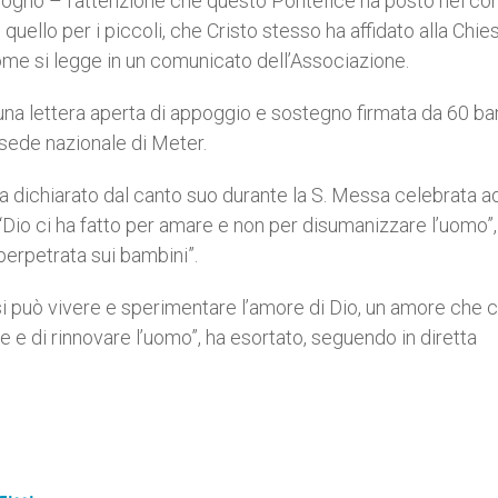
gno – l’attenzione che questo Pontefice ha posto nei con
ello per i piccoli, che Cristo stesso ha affidato alla Chies
ome si legge in un comunicato dell’Associazione.
 una lettera aperta di appoggio e sostegno firmata da 60 b
 sede nazionale di Meter.
 dichiarato dal canto suo durante la S. Messa celebrata a
Dio ci ha fatto per amare e non per disumanizzare l’uomo”,
perpetrata sui bambini”.
i può vivere e sperimentare l’amore di Dio, un amore che 
e di rinnovare l’uomo”, ha esortato, seguendo in diretta