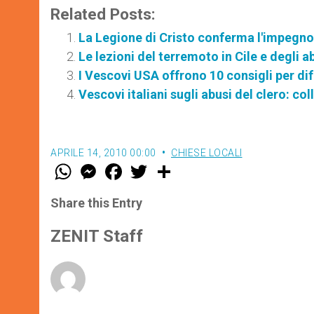
Related Posts:
La Legione di Cristo conferma l'impegno 
Le lezioni del terremoto in Cile e degli a
I Vescovi USA offrono 10 consigli per di
Vescovi italiani sugli abusi del clero: co
APRILE 14, 2010 00:00
CHIESE LOCALI
W
M
F
T
S
h
e
a
w
h
a
s
c
i
a
t
s
e
t
r
Share this Entry
s
e
b
t
e
A
n
o
e
p
g
o
r
ZENIT Staff
p
e
k
r