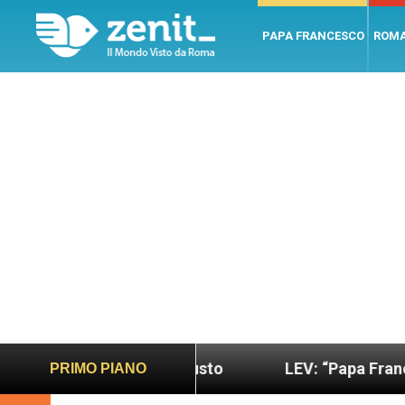
PAPA FRANCESCO
ROM
ndo più sano e giusto
LEV: “Papa Francesco. Un
PRIMO PIANO