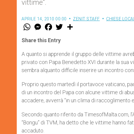
vittime”.
APRILE 14, 2010 00:00
ZENIT STAFF
CHIESE LOCA
W
M
F
T
S
h
e
a
w
h
a
s
c
i
a
t
s
e
t
r
Share this Entry
s
e
b
t
e
A
n
o
e
p
g
o
r
A quanto si apprende il gruppo delle vittime avr
p
e
k
privato con Papa Benedetto XVI durante la sua v
r
sembra alquanto difficile inserire un incontro con
Proprio questo martedì il portavoce vaticano, pa
di un incontro del Papa con alcune vittime di ab
accadere, avverrà “in un clima di raccoglimento e 
Secondo quanto riferito da TimesofMalta.com, l
“Bongu” di TVM, ha detto che le vittime hanno fa
accaduto.