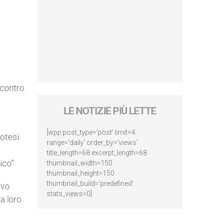
ncontro
LE NOTIZIE PIÙ LETTE
[wpp post_type='post' limit=4
potesi
range='daily' order_by='views'
title_length=68 excerpt_length=68
ico”.
thumbnail_width=150
thumbnail_height=150
thumbnail_build='predefined'
ivo
stats_views=0]
a loro