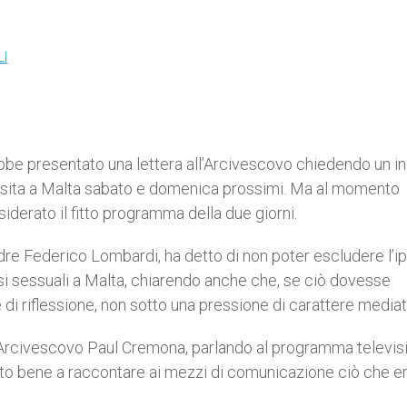
LI
ebbe presentato una lettera all’Arcivescovo chiedendo un i
isita a Malta sabato e domenica prossimi. Ma al momento
siderato il fitto programma della due giorni.
dre Federico Lombardi, ha detto di non poter escludere l’i
usi sessuali a Malta, chiarendo anche che, se ciò dovesse
di riflessione, non sotto una pressione di carattere mediat
’Arcivescovo Paul Cremona, parlando al programma televis
tto bene a raccontare ai mezzi di comunicazione ciò che er