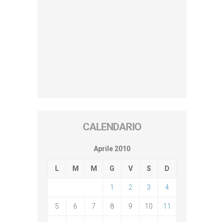
CALENDARIO
Aprile 2010
L
M
M
G
V
S
D
1
2
3
4
5
6
7
8
9
10
11