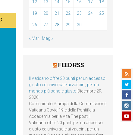
12
13
14
15
16
17
18
19
20
21
22
23
24
25
26
27
28
29
30
« Mar
Mag »
FEED RSS
Il Vaticano offre 20 punti per un accesso
giusto ed universale ai vaccini, per un
mondo più sano e giusto
Dicembre 29,
2020
Comunicato Stampa della Commissione
Vaticana Covid-19 e della Pontificia
Accademia per la Vita The post Il
Vaticano offre 20 punti per un accesso
giusto ed universale ai vaccini, per un