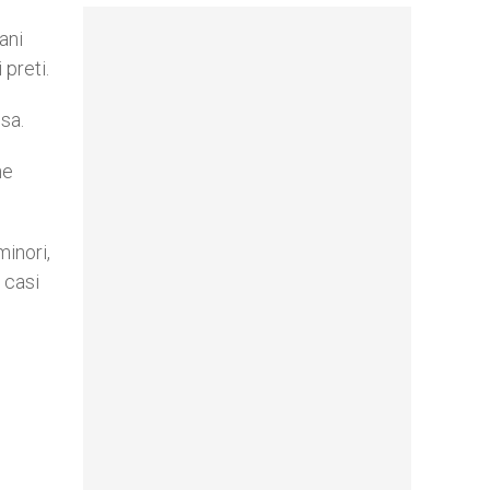
ani
 preti.
sa.
he
minori,
 casi