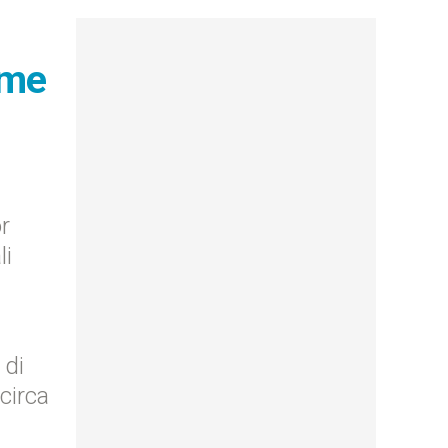
ime
r
li
 di
circa