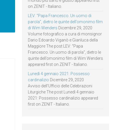
mondo più sano e giusto appeared first
on ZENIT - Italiano.
LEV: “Papa Francesco. Un uomo di
parola”, dietro le quinte dell’omonimo film
di Wim Wenders
Dicembre 29, 2020
Volume fotografico a cura di monsignor
Dario Edoardo Viganò e Gianluca della
Maggiore The post LEV: “Papa
Francesco. Un uomo di parola”, dietro le
quinte dell’omonimo film di Wim Wenders
appeared first on ZENIT - Italiano.
Lunedì 4 gennaio 2021: Possesso
cardinalizio
Dicembre 29, 2020
Avviso dell’Ufficio delle Celebrazioni
Liturgiche The post Lunedì 4 gennaio
2021: Possesso cardinalizio appeared
first on ZENIT - Italiano.