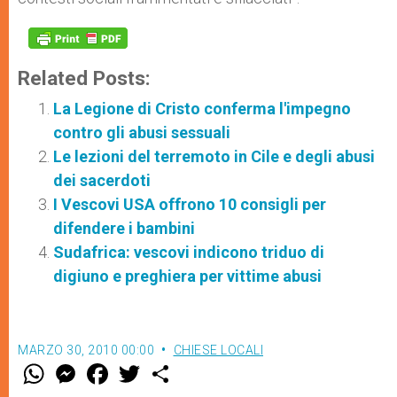
Related Posts:
La Legione di Cristo conferma l'impegno
contro gli abusi sessuali
Le lezioni del terremoto in Cile e degli abusi
dei sacerdoti
I Vescovi USA offrono 10 consigli per
difendere i bambini
Sudafrica: vescovi indicono triduo di
digiuno e preghiera per vittime abusi
MARZO 30, 2010 00:00
CHIESE LOCALI
W
M
F
T
S
h
e
a
w
h
a
s
c
i
a