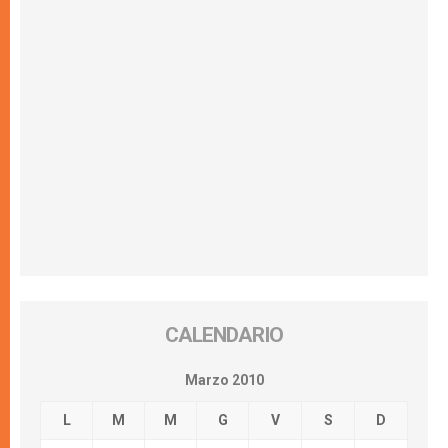
CALENDARIO
Marzo 2010
L
M
M
G
V
S
D