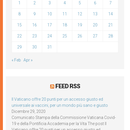
1
2
3
4
5
6
7
8
9
10
11
12
13
14
15
16
17
18
19
20
21
22
23
24
25
26
27
28
29
30
31
« Feb
Apr »
FEED RSS
Il Vaticano offre 20 punti per un accesso giusto ed
universale ai vaccini, per un mondo più sano e giusto
Dicembre 29, 2020
Comunicato Stampa della Commissione Vaticana Covid-
19 e della Pontificia Accademia per la Vita The post Il
Vaticano offre 20 punti per un accesso giusto ed