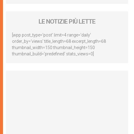
LE NOTIZIE PIÙ LETTE
[wpp post_type='post' limit=4 range='daily'
order_by='views' title_length=68 excerpt_length=68
thumbnail_width=150 thumbnail_height=150
thumbnail_build='predefined' stats_views=0]