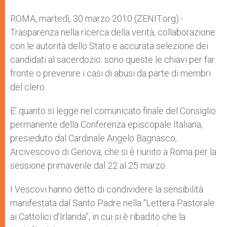
A
n
o
e
p
g
o
r
ROMA, martedì, 30 marzo 2010 (ZENIT.org).-
p
e
k
Trasparenza nella ricerca della verità, collaborazione
r
con le autorità dello Stato e accurata selezione dei
candidati al sacerdozio: sono queste le chiavi per far
fronte o prevenire i casi di abusi da parte di membri
del clero.
E’ quanto si legge nel comunicato finale del Consiglio
permanente della Conferenza episcopale Italiana,
presieduto dal Cardinale Angelo Bagnasco,
Arcivescovo di Genova, che si è riunito a Roma per la
sessione primaverile dal 22 al 25 marzo.
I Vescovi hanno detto di condividere la sensibilità
manifestata dal Santo Padre nella “Lettera Pastorale
ai Cattolici d’Irlanda”, in cui si è ribadito che la