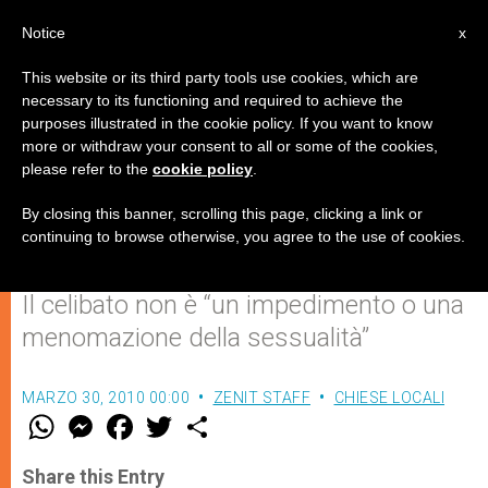
IT
Notice
x
This website or its third party tools use cookies, which are
necessary to its functioning and required to achieve the
purposes illustrated in the cookie policy. If you want to know
Vescovi italiani sugli abusi del
more or withdraw your consent to all or some of the cookies,
please refer to the
cookie policy
.
clero: collaborazione con le
autorità
By closing this banner, scrolling this page, clicking a link or
continuing to browse otherwise, you agree to the use of cookies.
Il celibato non è “un impedimento o una
menomazione della sessualità”
MARZO 30, 2010 00:00
ZENIT STAFF
CHIESE LOCALI
W
M
F
T
S
h
e
a
w
h
a
s
c
i
a
t
s
e
t
r
Share this Entry
s
e
b
t
e