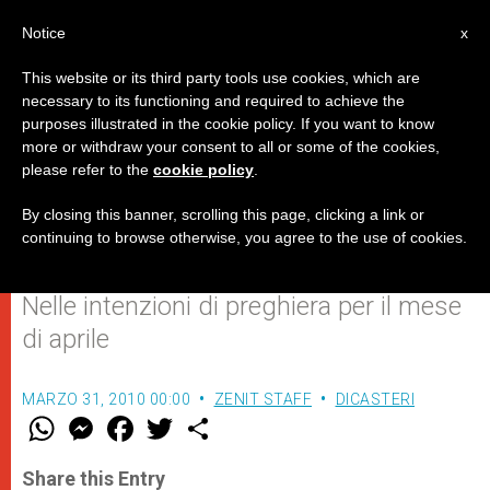
IT
Notice
x
This website or its third party tools use cookies, which are
necessary to its functioning and required to achieve the
purposes illustrated in the cookie policy. If you want to know
Benedetto XVI chiede rispetto,
more or withdraw your consent to all or some of the cookies,
please refer to the
cookie policy
.
tolleranza e dialogo tra le
religioni
By closing this banner, scrolling this page, clicking a link or
continuing to browse otherwise, you agree to the use of cookies.
Nelle intenzioni di preghiera per il mese
di aprile
MARZO 31, 2010 00:00
ZENIT STAFF
DICASTERI
W
M
F
T
S
h
e
a
w
h
a
s
c
i
a
t
s
e
t
r
Share this Entry
s
e
b
t
e