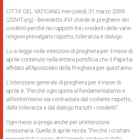
A
n
o
e
p
g
o
r
CITTA’ DEL VATICANO, mercoledì, 31 marzo 2009
p
e
k
(ZENIT.org).- Benedetto XVI chiede le preghiere dei
r
credenti perché nei rapporti tra i credenti delle varie
religioni prevalgano rispetto, tolleranza e dialogo.
Lo si legge nelle intenzioni di preghiera per il mese di
aprile contenute nella lettera pontificia che il Papa ha
affidato all’Apostolato della Preghiera per quest’anno.
L’intenzione generale di preghiera per il mese di
aprile è: “Perché ogni spinta al fondamentalismo e
alll’estremismo sia contrastata dal costante rispetto,
dalla tolleranza e dal dialogo tra tutti i credenti”.
Ogni mese si prega anche per un’intenzione
missionaria. Quella di aprile recita: “Perché i cristiani
perseguitati a causa del Vangelo, sostenuti dallo