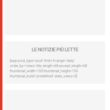
LE NOTIZIE PIÙ LETTE
[wpp post_type='post' limit=4 range='daily'
order_by='views' title_length=68 excerpt_length=68
thumbnail_width=150 thumbnail_height=150
thumbnail_build='predefined' stats_views=0]