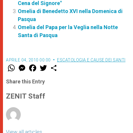
Cena del Signore"
Omelia di Benedetto XVI nella Domenica di
Pasqua
Omelia del Papa per la Veglia nella Notte
Santa di Pasqua
APRILE 04, 2010 00:00
ESCATOLOGIA E CAUSE DEI SANTI
W
M
F
T
S
h
e
a
w
h
a
s
c
i
a
t
s
e
t
r
Share this Entry
s
e
b
t
e
A
n
o
e
p
g
o
r
ZENIT Staff
p
e
k
r
View all articles