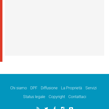
Chi siamo
DPF
Diffusione
La Proprietà
Servizi
Status legale
Copyright
Contattaci