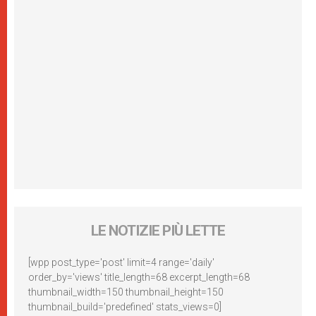
LE NOTIZIE PIÙ LETTE
[wpp post_type='post' limit=4 range='daily'
order_by='views' title_length=68 excerpt_length=68
thumbnail_width=150 thumbnail_height=150
thumbnail_build='predefined' stats_views=0]