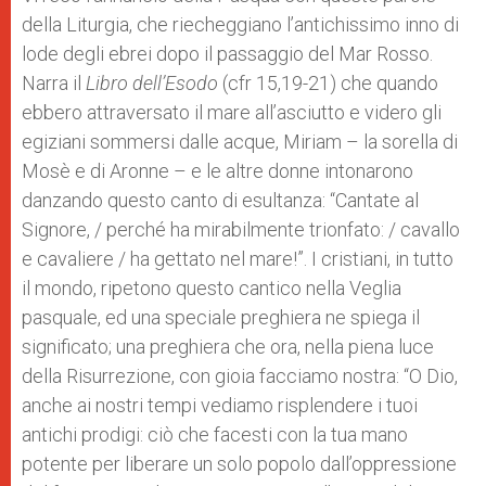
della Liturgia, che riecheggiano l’antichissimo inno di
lode degli ebrei dopo il passaggio del Mar Rosso.
Narra il
Libro dell’Esodo
(cfr 15,19-21) che quando
ebbero attraversato il mare all’asciutto e videro gli
egiziani sommersi dalle acque, Miriam – la sorella di
Mosè e di Aronne – e le altre donne intonarono
danzando questo canto di esultanza: “Cantate al
Signore, / perché ha mirabilmente trionfato: / cavallo
e cavaliere / ha gettato nel mare!”. I cristiani, in tutto
il mondo, ripetono questo cantico nella Veglia
pasquale, ed una speciale preghiera ne spiega il
significato; una preghiera che ora, nella piena luce
della Risurrezione, con gioia facciamo nostra: “O Dio,
anche ai nostri tempi vediamo risplendere i tuoi
antichi prodigi: ciò che facesti con la tua mano
potente per liberare un solo popolo dall’oppressione