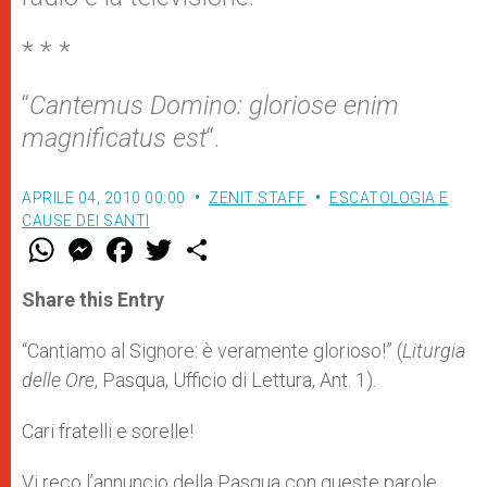
* * *
“
Cantemus Domino: gloriose enim
magnificatus est
“.
APRILE 04, 2010 00:00
ZENIT STAFF
ESCATOLOGIA E
CAUSE DEI SANTI
W
M
F
T
S
h
e
a
w
h
a
s
c
i
a
t
s
e
t
r
Share this Entry
s
e
b
t
e
A
n
o
e
p
g
o
r
“Cantiamo al Signore: è veramente glorioso!” (
Liturgia
p
e
k
delle Ore
, Pasqua, Ufficio di Lettura, Ant. 1).
r
Cari fratelli e sorelle!
Vi reco l’annuncio della Pasqua con queste parole