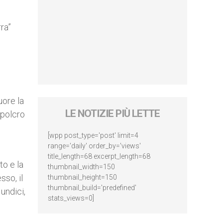
rra”
uore la
LE NOTIZIE PIÙ LETTE
epolcro
[wpp post_type='post' limit=4
range='daily' order_by='views'
title_length=68 excerpt_length=68
to e la
thumbnail_width=150
sso, il
thumbnail_height=150
thumbnail_build='predefined'
undici,
stats_views=0]