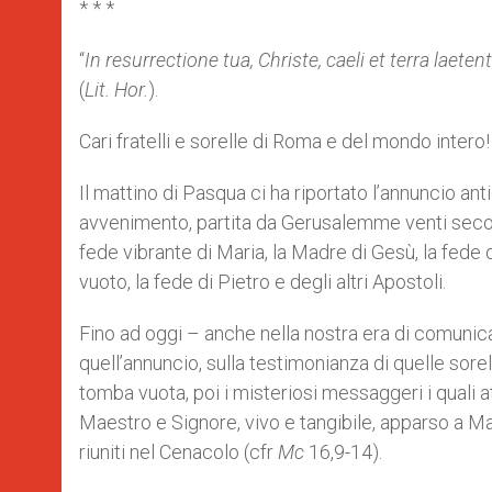
* * *
“
In resurrectione tua, Christe, caeli et terra laeten
(
Lit. Hor.
).
Cari fratelli e sorelle di Roma e del mondo intero!
Il mattino di Pasqua ci ha riportato l’annuncio an
avvenimento, partita da Gerusalemme venti secoli 
fede vibrante di Maria, la Madre di Gesù, la fede
vuoto, la fede di Pietro e degli altri Apostoli.
Fino ad oggi – anche nella nostra era di comunicaz
quell’annuncio, sulla testimonianza di quelle sorel
tomba vuota, poi i misteriosi messaggeri i quali at
Maestro e Signore, vivo e tangibile, apparso a Mari
riuniti nel Cenacolo (cfr
Mc
16,9-14).