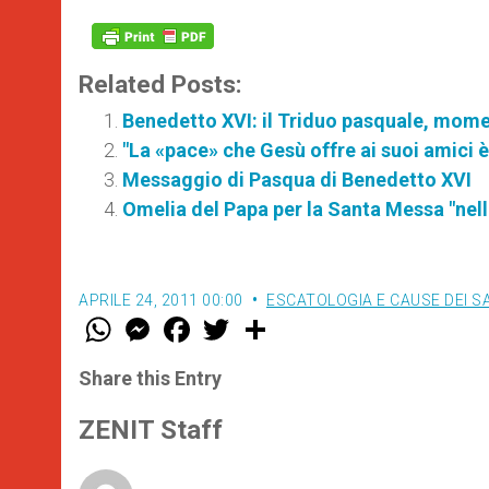
Related Posts:
Benedetto XVI: il Triduo pasquale, moment
"La «pace» che Gesù offre ai suoi amici è 
Messaggio di Pasqua di Benedetto XVI
Omelia del Papa per la Santa Messa "nel
APRILE 24, 2011 00:00
ESCATOLOGIA E CAUSE DEI S
W
M
F
T
S
h
e
a
w
h
a
s
c
i
a
t
s
e
t
r
Share this Entry
s
e
b
t
e
A
n
o
e
p
g
o
r
ZENIT Staff
p
e
k
r