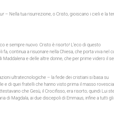
tur
– Nella tua risurrezione, o Cristo, gioiscano i cieli e la te
tico e sempre nuovo: Cristo è risorto! L’eco di questo
fa, continua a risuonare nella Chiesa, che porta viva nel c
 di Maddalena e delle altre donne, che per prime videro il s
ioni ultratecnologiche – la fede dei cristiani si basa su
le e di quei fratelli che hanno visto prima il masso rovescia
testavano che Gesù, il Crocifisso, era risorto; quindi Lui ste
a di Magdala, ai due discepoli di Emmaus, infine a tutti gli 