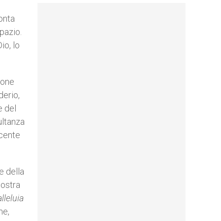
onta
pazio.
io, lo
ione
derio,
e del
ultanza
scente
re della
nostra
alleluia
me,