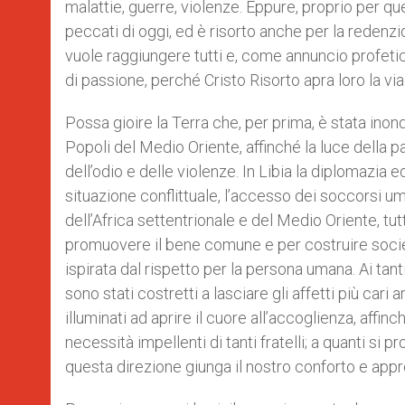
malattie, guerre, violenze. Eppure, proprio per qu
peccati di oggi, ed è risorto anche per la redenz
vuole raggiungere tutti e, come annuncio profetic
di passione, perché Cristo Risorto apra loro la via 
Possa gioire la Terra che, per prima, è stata inond
Popoli del Medio Oriente, affinché la luce della p
dell’odio e delle violenze. In Libia la diplomazia e
situazione conflittuale, l’accesso dei soccorsi u
dell’Africa settentrionale e del Medio Oriente, tutt
promuovere il bene comune e per costruire società,
ispirata dal rispetto per la persona umana. Ai tant
sono stati costretti a lasciare gli affetti più cari a
illuminati ad aprire il cuore all’accoglienza, affi
necessità impellenti di tanti fratelli; a quanti si
questa direzione giunga il nostro conforto e ap