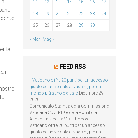
un
11
12
13
14
15
16
17
ssano
18
19
20
21
22
23
24
ecente
25
26
27
28
29
30
« Mar
Mag »
er la
FEED RSS
cui
Il Vaticano offre 20 punti per un accesso
giusto ed universale ai vaccini, per un
 nostro
mondo più sano e giusto
Dicembre 29,
sto
2020
Comunicato Stampa della Commissione
Vaticana Covid-19 e della Pontificia
Accademia per la Vita The post Il
Vaticano offre 20 punti per un accesso
giusto ed universale ai vaccini, per un