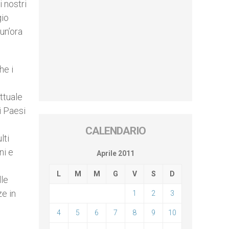
 nostri
gio
un’ora
he i
attuale
i Paesi
CALENDARIO
lti
ni e
Aprile 2011
L
M
M
G
V
S
D
lle
ze in
1
2
3
4
5
6
7
8
9
10