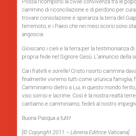
Possa ricomporsi la civile convivenza tra le popo
cammino di riconciliazione e di perdono per cura
trovare consolazione e speranza la terra del Gi
terremoto, e i Paesi che nei mesi scorsi sono sta
angoscia.
Gioiscano i cieli e la terra per la testimonianza d
propria fede nel Signore Gesù. L’annuncio della su
Cari fratelli e sorelle! Cristo risorto cammina dava
finalmente vivremo tutti come un’unica famiglia, fig
Camminiamo dietro a Lui, in questo mondo ferito,
viso sorrisi e lacrime. Così è la nostra realtà ter
cantiamo e camminiamo, fedeli al nostro impegno 
Buona Pasqua a tutti!
[© Copyright 2011 – Libreria Editrice Vaticana]