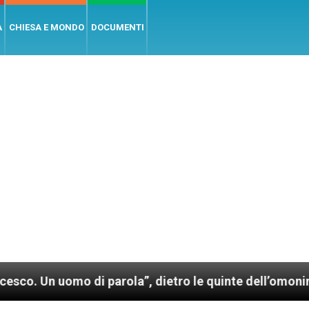
A
CHIESA E MONDO
DOCUMENTI
 di parola”, dietro le quinte dell’omonimo film di W