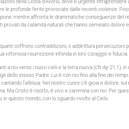
lazioni della Costa d’Avorio, dove è urgente intraprendere 
re le profonde ferite provocate dalle recenti violenze. Po
appone, mentre affronta le drammatiche conseguenze del r
ti provati da calamità naturali che hanno seminato dolore e
i quanti soffrono contraddizioni, o addirittura persecuzioni p
a vittoriosa risurrezione infonda in loro coraggio e fiducia.
nti a noi verso i nuovi cieli e la terra nuova (cfr
Ap
21,1), in 
li dello stesso Padre. Lui è con noi fino alla fine dei tempi.
 cantando l’
alleluia
. Nel nostro cuore c’è gioia e dolore, sul
rena. Ma Cristo è risorto, è vivo e cammina con noi. Per que
in questo mondo, con lo sguardo rivolto al Cielo.