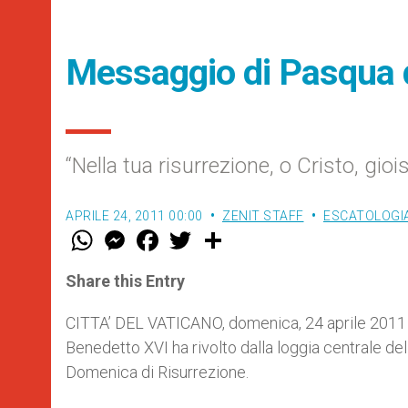
Messaggio di Pasqua 
“Nella tua risurrezione, o Cristo, gioisc
APRILE 24, 2011 00:00
ZENIT STAFF
ESCATOLOGIA
W
M
F
T
S
h
e
a
w
h
a
s
c
i
a
t
s
e
t
r
Share this Entry
s
e
b
t
e
A
n
o
e
p
g
o
r
CITTA’ DEL VATICANO, domenica, 24 aprile 2011 
p
e
k
Benedetto XVI ha rivolto dalla loggia centrale del
r
Domenica di Risurrezione.