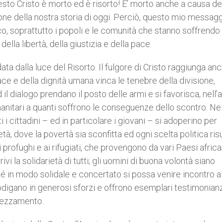
esto Cristo è morto ed è risorto! E’ morto anche a causa dei
ione della nostra storia di oggi. Perciò, questo mio messag
o, soprattutto i popoli e le comunità che stanno soffrendo 
della libertà, della giustizia e della pace.
ata dalla luce del Risorto. Il fulgore di Cristo raggiunga anc
ace e della dignità umana vinca le tenebre della divisione,
d il dialogo prendano il posto delle armi e si favorisca, nell’
manitari a quanti soffrono le conseguenze dello scontro. Ne
i i cittadini – ed in particolare i giovani – si adoperino per
 dove la povertà sia sconfitta ed ogni scelta politica risu
i profughi e ai rifugiati, che provengono da vari Paesi africa
rrivi la solidarietà di tutti; gli uomini di buona volontà siano
nché in modo solidale e concertato si possa venire incontro a
 prodigano in generosi sforzi e offrono esemplari testimonian
prezzamento.