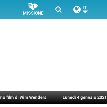
IT
MISSIONE
im Wenders
Lunedì 4 gennaio 2021: Possesso car