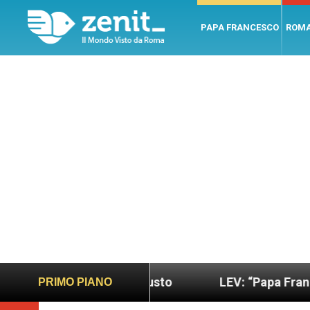
PAPA FRANCESCO
ROM
più sano e giusto
LEV: “Papa Francesco. Un uomo
PRIMO PIANO