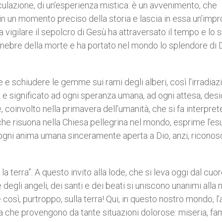
peculazione, di un’esperienza mistica: è un avvenimento, che
in un momento preciso della storia e lascia in essa un’impr
 vigilare il sepolcro di Gesù ha attraversato il tempo e lo s
tenebre della morte e ha portato nel mondo lo splendore di D
 e schiudere le gemme sui rami degli alberi, così l’irradiaz
 e significato ad ogni speranza umana, ad ogni attesa, desi
 coinvolto nella primavera dell’umanità, che si fa interpret
he risuona nella Chiesa pellegrina nel mondo, esprime l’es
 di ogni anima umana sinceramente aperta a Dio, anzi, ricono
e la terra”. A questo invito alla lode, che si leva oggi dal cuo
 degli angeli, dei santi e dei beati si uniscono unanimi alla 
 così, purtroppo, sulla terra! Qui, in questo nostro mondo, l’
a che provengono da tante situazioni dolorose: miseria, fa