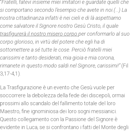
“
Fratelli, fatevi insieme miei imitatori e guardate quelli che
si comportano secondo l’esempio che avete in noi.(…) La
nostra cittadinanza infatti è nei cieli e di là aspettiamo
come salvatore il Signore nostro Gesù Cristo, il quale
trasfigurerà il nostro misero corpo
per conformarlo al suo
corpo glorioso, in virtù del potere che egli ha di
sottomettere a sé tutte le cose. Perciò fratelli miei
carissimi e tanto desiderati, mia gioia e mia corona,
rimanete in questo modo saldi nel Signore, carissimi!”
(Fil
3,17-4,1).
La Trasfigurazione è un evento che Gesù vuole per
soccorrere la debolezza della fede dei discepoli, ormai
prossimi allo scandalo del fallimento totale del loro
Maestro, fine ignominiosa dei loro sogni messianici.
Questo collegamento con la Passione del Signore è
evidente in Luca, se si confrontano i fatti del Monte degli