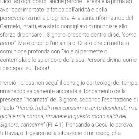
Dico “ad ogni costo” anche perché Teresa è la prima ad
aver sperimentato la fatica dell’aridità e della
perseveranza nella preghiera. Alla santa riformatrice del
Carmelo, infatti, era stato consigliato di rinunciare allo
sforzo di pensare il Signore, presente dentro di sé, “
come
uomo
”. Ma è proprio l’umanità di Cristo che ci mette in
comunione profonda con Dio e ci permette di
contemplare lo splendore della sua Persona divina, come
i discepoli sul Tabor!
Perciò Teresa non seguì il consiglio dei teologi del tempo,
rimanendo saldamente ancorata al fondamento della
presenza “incarnata” del Signore, secondo l’esortazione di
Paolo: “
Perciò, fratelli miei carissimi e tanto desiderati, mia
gioia e mia corona, rimanete in questo modo saldi nel
Signore, carissimi!
” (Fil 4,1). Pensando a Gesù, le pareva,
tuttavia, di trovarsi nella situazione di un cieco, che