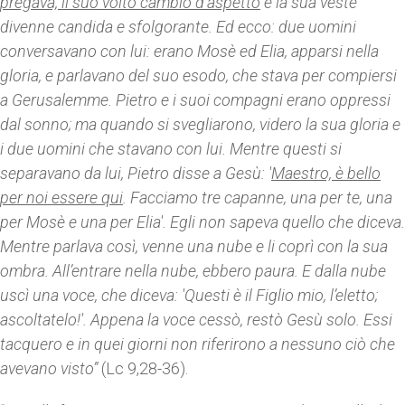
pregava, il suo volto cambiò d’aspetto
e la sua veste
divenne candida e sfolgorante. Ed ecco: due uomini
conversavano con lui: erano Mosè ed Elia, apparsi nella
gloria, e parlavano del suo esodo, che stava per compiersi
a Gerusalemme. Pietro e i suoi compagni erano oppressi
dal sonno; ma quando si svegliarono, videro la sua gloria e
i due uomini che stavano con lui. Mentre questi si
separavano da lui, Pietro disse a Gesù: '
Maestro, è bello
per noi essere qui
. Facciamo tre capanne, una per te, una
per Mosè e una per Elia'. Egli non sapeva quello che diceva.
Mentre parlava così, venne una nube e li coprì con la sua
ombra. All’entrare nella nube, ebbero paura. E dalla nube
uscì una voce, che diceva: 'Questi è il Figlio mio, l’eletto;
ascoltatelo!'. Appena la voce cessò, restò Gesù solo. Essi
tacquero e in quei giorni non riferirono a nessuno ciò che
avevano visto”
(Lc 9,28-36).