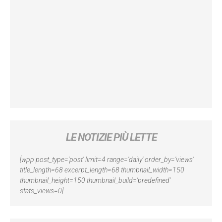
LE NOTIZIE PIÙ LETTE
[wpp post_type='post' limit=4 range='daily' order_by='views'
title_length=68 excerpt_length=68 thumbnail_width=150
thumbnail_height=150 thumbnail_build='predefined'
stats_views=0]