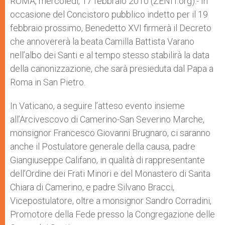
ROMA, mercoledì, 17 febbraio 2010 (ZENIT.org).- In
p
e
k
occasione del Concistoro pubblico indetto per il 19
r
febbraio prossimo, Benedetto XVI firmerà il Decreto
che annovererà la beata Camilla Battista Varano
nell’albo dei Santi e al tempo stesso stabilirà la data
della canonizzazione, che sarà presieduta dal Papa a
Roma in San Pietro.
In Vaticano, a seguire l’atteso evento insieme
all’Arcivescovo di Camerino-San Severino Marche,
monsignor Francesco Giovanni Brugnaro, ci saranno
anche il Postulatore generale della causa, padre
Giangiuseppe Califano, in qualità di rappresentante
dell’Ordine dei Frati Minori e del Monastero di Santa
Chiara di Camerino, e padre Silvano Bracci,
Vicepostulatore, oltre a monsignor Sandro Corradini,
Promotore della Fede presso la Congregazione delle