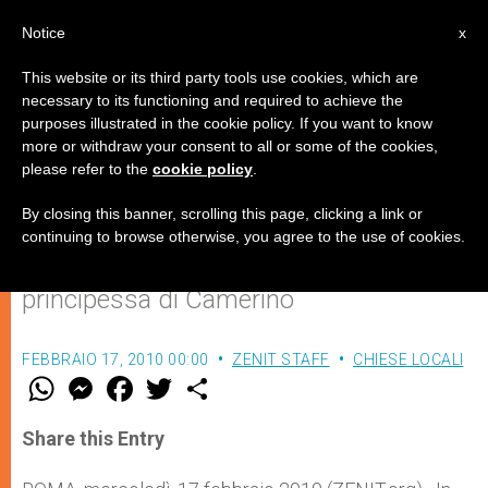
IT
Notice
x
This website or its third party tools use cookies, which are
necessary to its functioning and required to achieve the
purposes illustrated in the cookie policy. If you want to know
Sarà proclamata santa una
more or withdraw your consent to all or some of the cookies,
please refer to the
cookie policy
.
grande mistica francescana
By closing this banner, scrolling this page, clicking a link or
continuing to browse otherwise, you agree to the use of cookies.
La beata Camilla Battista Varano,
principessa di Camerino
FEBBRAIO 17, 2010 00:00
ZENIT STAFF
CHIESE LOCALI
W
M
F
T
S
h
e
a
w
h
a
s
c
i
a
t
s
e
t
r
Share this Entry
s
e
b
t
e
A
n
o
e
p
g
o
r