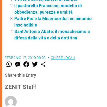
Il pastorello Francisco, modello di
obbedienza, purezza e umiltà
Padre Pio e la Misericordia: un binomio
inscindibile
Sant’Antonio Abate: il monachesimo a
difesa della vita e della dottrina
FEBBRAIO 17, 2010 00:00
CHIESE LOCALI
W
M
F
T
S
h
e
a
w
h
a
s
c
i
a
t
s
e
t
r
Share this Entry
s
e
b
t
e
A
n
o
e
p
g
o
r
ZENIT Staff
p
e
k
r