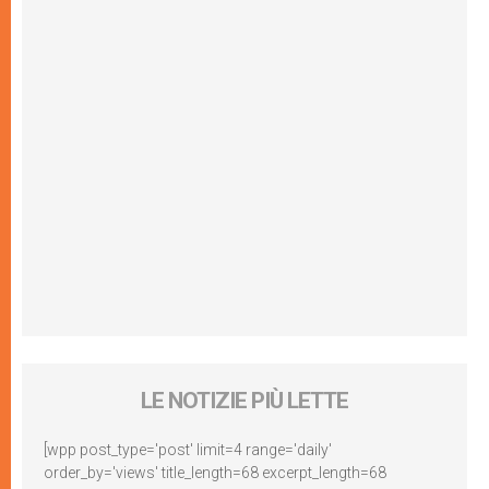
LE NOTIZIE PIÙ LETTE
[wpp post_type='post' limit=4 range='daily'
order_by='views' title_length=68 excerpt_length=68