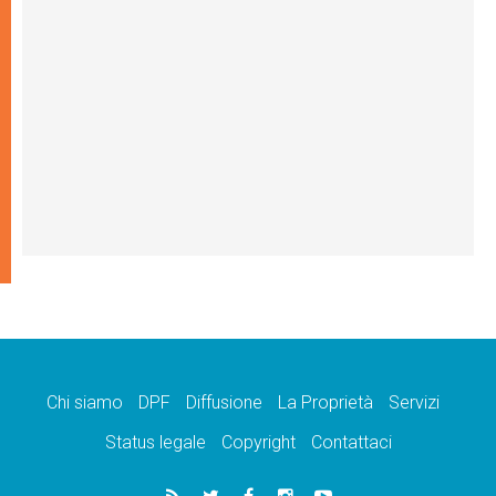
Chi siamo
DPF
Diffusione
La Proprietà
Servizi
Status legale
Copyright
Contattaci