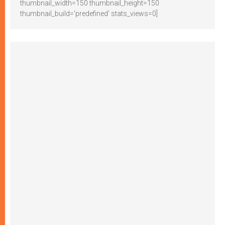
thumbnail_width=150 thumbnail_height=150
thumbnail_build='predefined' stats_views=0]