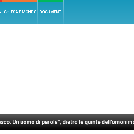
A
CHIESA E MONDO
DOCUMENTI
o di parola”, dietro le quinte dell’omonimo film di W