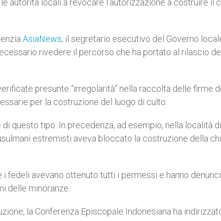
e autorità locali a revocare l’autorizzazione a costruire il 
genzia
AsiaNews
, il segretario esecutivo del Governo local
ecessario rivedere il percorso che ha portato al rilascio de
rificate presunte “irregolarità” nella raccolta delle firme d
essarie per la costruzione del luogo di culto.
 di questo tipo. In precedenza, ad esempio, nella località d
musulmani estremisti aveva bloccato la costruzione della ch
e i fedeli avevano ottenuto tutti i permessi e hanno denunc
timi delle minoranze.
uzione, la Conferenza Episcopale Indonesiana ha indirizzat