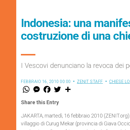
Indonesia: una manife
costruzione di una ch
I Vescovi denunciano la revoca dei p
FEBBRAIO 16, 2010 00:00
ZENIT STAFF
CHIESE LO
W
M
F
T
S
h
e
a
w
h
a
s
c
i
a
t
s
e
t
r
Share this Entry
s
e
b
t
e
A
n
o
e
p
g
o
r
JAKARTA, martedì, 16 febbraio 2010 (ZENIT.org).
p
e
k
villaggio di Curug Mekar (provincia di Giava Occ
r