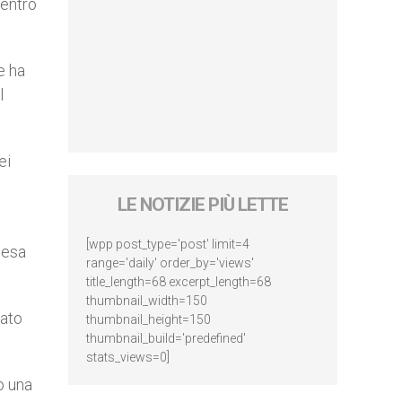
centro
e ha
l
ei
LE NOTIZIE PIÙ LETTE
i
[wpp post_type='post' limit=4
iesa
range='daily' order_by='views'
title_length=68 excerpt_length=68
thumbnail_width=150
iato
thumbnail_height=150
thumbnail_build='predefined'
stats_views=0]
o una