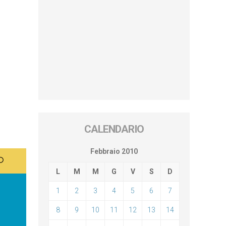
CALENDARIO
Febbraio 2010
L
M
M
G
V
S
D
1
2
3
4
5
6
7
8
9
10
11
12
13
14