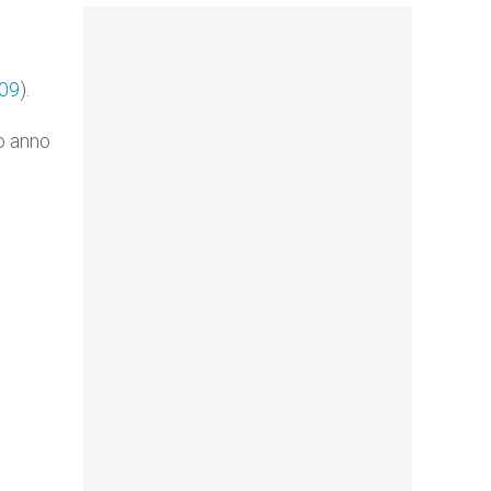
009
).
vo anno