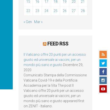
15
16
17
18
19
20
21
22
23
24
25
26
27
28
« Gen
Mar »
FEED RSS
Il Vaticano offre 20 punti per un accesso
giusto ed universale ai vaccini, per un
mondo più sano e giusto
Dicembre 29,
2020
Comunicato Stampa della Commissione
Vaticana Covid-19 e della Pontificia
Accademia per la Vita The post Il
Vaticano offre 20 punti per un accesso
giusto ed universale ai vaccini, per un
mondo più sano e giusto appeared first
on ZENIT - Italiano.