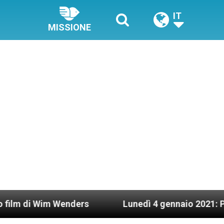
IT
MISSIONE
im Wenders
Lunedì 4 gennaio 2021: Possesso ca