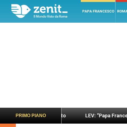
PAPA FRANCESCO
ROM
più sano e giusto
LEV: “Papa Francesco. Un uom
PRIMO PIANO