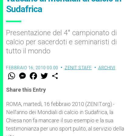
Sudafrica
Presentazione del 4° campionato di
calcio per sacerdoti e seminaristi di
tutto il mondo
FEBBRAIO 16, 2010 00:00
ZENIT STAFF
ARCHIVI
W
M
F
T
S
h
e
a
w
h
a
s
c
i
a
t
s
e
t
r
Share this Entry
s
e
b
t
e
A
n
o
e
p
g
o
r
ROMA, martedì, 16 febbraio 2010 (ZENIT.org).-
p
e
k
Nell’anno dei Mondiali di calcio in Sudafrica, la
r
Chiesa non fa mancare il suo esempio e la sua
testimonianza per uno sport pulito, al servizio della