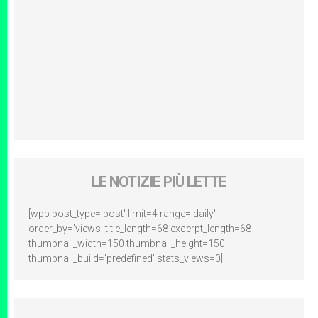
LE NOTIZIE PIÙ LETTE
[wpp post_type='post' limit=4 range='daily'
order_by='views' title_length=68 excerpt_length=68
thumbnail_width=150 thumbnail_height=150
thumbnail_build='predefined' stats_views=0]