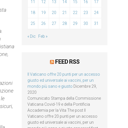
11
12
13
14
15
16
17
sta
18
19
20
21
22
23
24
25
26
27
28
29
30
31
a.
« Dic
Feb »
n
istiana
one,
FEED RSS
Il Vaticano offre 20 punti per un accesso
giusto ed universale ai vaccini, per un
azioni
mondo più sano e giusto
Dicembre 29,
enzione
2020
 le
Comunicato Stampa della Commissione
Vaticana Covid-19 e della Pontificia
sicuri,
Accademia per la Vita The post Il
Vaticano offre 20 punti per un accesso
giusto ed universale ai vaccini, per un
lla