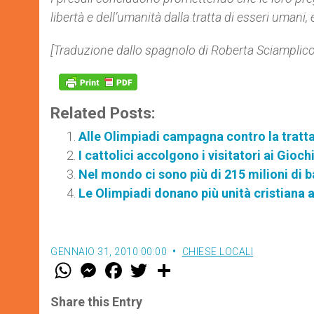
libertà e dell’umanità dalla tratta di esseri umani
[Traduzione dallo spagnolo di Roberta Sciamplicot
Related Posts:
Alle Olimpiadi campagna contro la tratta
I cattolici accolgono i visitatori ai Gioc
Nel mondo ci sono più di 215 milioni di b
Le Olimpiadi donano più unità cristiana 
GENNAIO 31, 2010 00:00
CHIESE LOCALI
W
M
F
T
S
h
e
a
w
h
a
s
c
i
a
t
s
e
t
r
Share this Entry
s
e
b
t
e