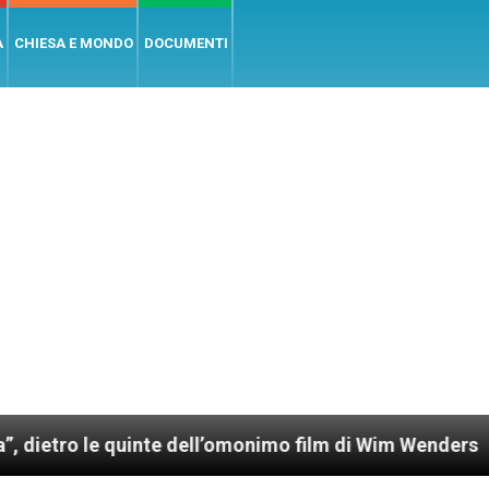
A
CHIESA E MONDO
DOCUMENTI
e quinte dell’omonimo film di Wim Wenders
Lun