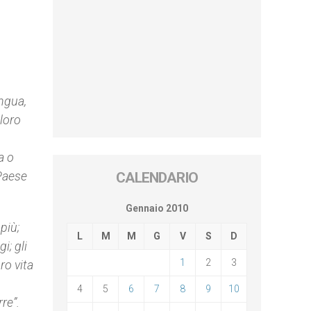
ngua,
 loro
a o
 Paese
CALENDARIO
Gennaio 2010
più;
L
M
M
G
V
S
D
i; gli
1
2
3
ro vita
4
5
6
7
8
9
10
re”.