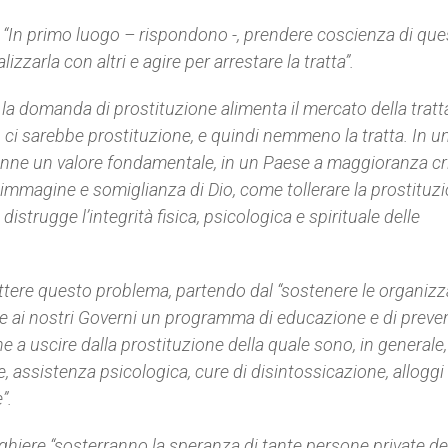
. “In primo luogo – rispondono -, prendere coscienza di que
lizzarla con altri e agire per arrestare la tratta”.
a domanda di prostituzione alimenta il mercato della tratt
n ci sarebbe prostituzione, e quindi nemmeno la tratta. In u
onne un valore fondamentale, in un Paese a maggioranza cr
immagine e somiglianza di Dio, come tollerare la prostituzi
istrugge l’integrità fisica, psicologica e spirituale delle
tere questo problema, partendo dal “sostenere le organizz
ere ai nostri Governi un programma di educazione e di prev
e a uscire dalla prostituzione della quale sono, in generale,
e, assistenza psicologica, cure di disintossicazione, alloggi 
”.
hiere “sosterranno la speranza di tante persone private de