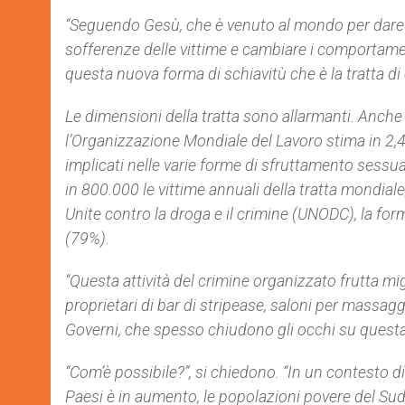
“Seguendo Gesù, che è venuto al mondo per dare l
sofferenze delle vittime e cambiare i comportamen
questa nuova forma di schiavitù che è la tratta di
Le dimensioni della tratta sono allarmanti. Anche s
l’Organizzazione Mondiale del Lavoro stima in 2,4 m
implicati nelle varie forme di sfruttamento sessual
in 800.000 le vittime annuali della tratta mondial
Unite contro la droga e il crimine (UNODC), la for
(79%).
“Questa attività del crimine organizzato frutta migl
proprietari di bar di stripease, saloni per massaggi
Governi, che spesso chiudono gli occhi su questa r
“Com’è possibile?”, si chiedono. “In un contesto di
Paesi è in aumento, le popolazioni povere del Sud e 