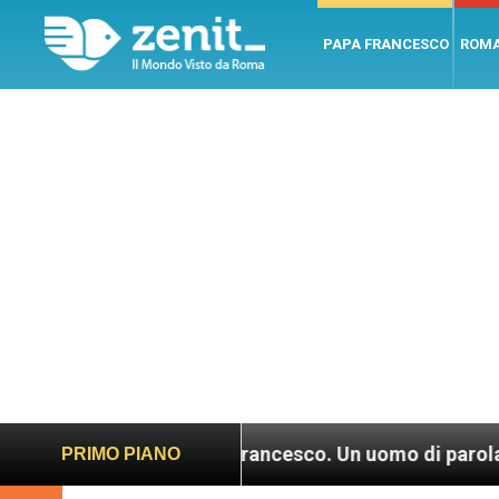
PAPA FRANCESCO
ROM
LEV: “Papa Francesco. Un uomo di parola”, dietro l
PRIMO PIANO