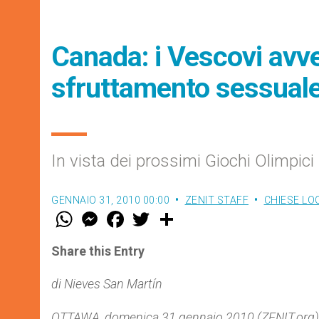
Canada: i Vescovi avve
sfruttamento sessual
In vista dei prossimi Giochi Olimpici
GENNAIO 31, 2010 00:00
ZENIT STAFF
CHIESE LO
W
M
F
T
S
h
e
a
w
h
a
s
c
i
a
t
s
e
t
r
Share this Entry
s
e
b
t
e
A
n
o
e
p
g
o
r
di Nieves San Martín
p
e
k
r
OTTAWA, domenica 31 gennaio 2010 (ZENIT.org).- Me