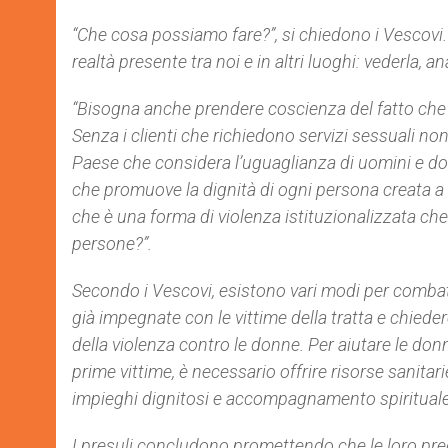
“Che cosa possiamo fare?”, si chiedono i Vescovi
realtà presente tra noi e in altri luoghi: vederla, ana
“Bisogna anche prendere coscienza del fatto che l
Senza i clienti che richiedono servizi sessuali no
Paese che considera l’uguaglianza di uomini e d
che promuove la dignità di ogni persona creata a 
che è una forma di violenza istituzionalizzata che d
persone?”.
Secondo i Vescovi, esistono vari modi per combat
già impegnate con le vittime della tratta e chied
della violenza contro le donne. Per aiutare le donn
prime vittime, è necessario offrire risorse sanitari
impieghi dignitosi e accompagnamento spirituale
I presuli concludono promettendo che le loro preg