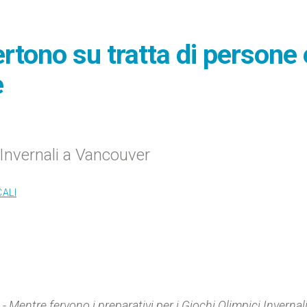
rtono su tratta di persone 
e
 Invernali a Vancouver
CALI
ntre fervono i preparativi per i Giochi Olimpici Invernali