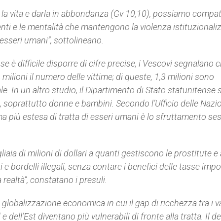
a vita e darla in abbondanza (Gv 10,10), possiamo compati
ti e le mentalità che mantengono la violenza istituzionaliz
 esseri umani”, sottolineano.
e è difficile disporre di cifre precise, i Vescovi segnalano 
ilioni il numero delle vittime; di queste, 1,3 milioni sono
e. In un altro studio, il Dipartimento di Stato statunitense 
e, soprattutto donne e bambini. Secondo l’Ufficio delle Nazi
ma più estesa di tratta di esseri umani è lo sfruttamento se
iaia di milioni di dollari a quanti gestiscono le prostitute e 
 e bordelli illegali, senza contare i benefici delle tasse imp
ealtà”, constatano i presuli.
 globalizzazione economica in cui il gap di ricchezza tra i v
dell’Est diventano più vulnerabili di fronte alla tratta. Il d