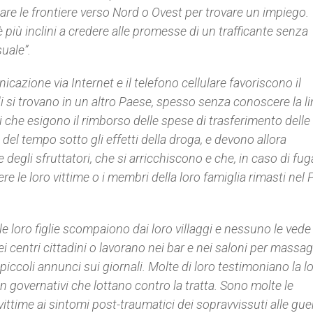
rsare le frontiere verso Nord o Ovest per trovare un impiego.
è più inclini a credere alle promesse di un trafficante senza
suale”.
icazione via Internet e il telefono cellulare favoriscono il
 si trovano in un altro Paese, spesso senza conoscere la li
i che esigono il rimborso delle spese di trasferimento delle
del tempo sotto gli effetti della droga, e devono allora
 degli sfruttatori, che si arricchiscono e che, in caso di fug
 le loro vittime o i membri della loro famiglia rimasti nel
e loro figlie scompaiono dai loro villaggi e nessuno le vede 
 centri cittadini o lavorano nei bar e nei saloni per massagg
iccoli annunci sui giornali. Molte di loro testimoniano la lo
 governativi che lottano contro la tratta. Sono molte le
ttime ai sintomi post-traumatici dei sopravvissuti alle guer