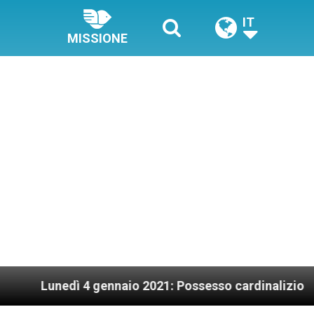
IT
MISSIONE
edì 4 gennaio 2021: Possesso cardinalizio
Papa