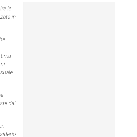
re le
zata in
che
stima
oni
ssuale
ai
oste dai
ari
esiderio