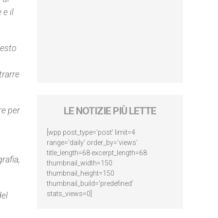
e il
uesto
trarre
re per
LE NOTIZIE PIÙ LETTE
[wpp post_type='post' limit=4
range='daily' order_by='views'
title_length=68 excerpt_length=68
rafia,
thumbnail_width=150
thumbnail_height=150
thumbnail_build='predefined'
stats_views=0]
del