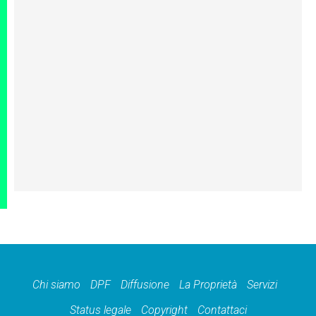
Chi siamo
DPF
Diffusione
La Proprietà
Servizi
Status legale
Copyright
Contattaci