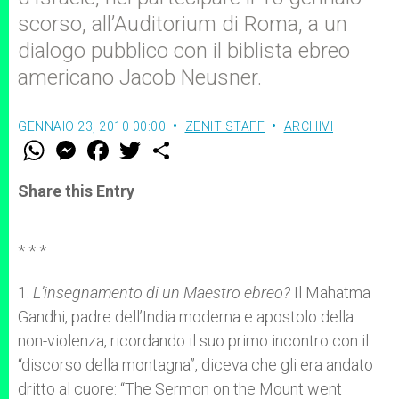
scorso, all’Auditorium di Roma, a un
dialogo pubblico con il biblista ebreo
americano Jacob Neusner.
GENNAIO 23, 2010 00:00
ZENIT STAFF
ARCHIVI
W
M
F
T
S
h
e
a
w
h
a
s
c
i
a
t
s
e
t
r
Share this Entry
s
e
b
t
e
A
n
o
e
p
g
o
r
p
e
k
* * *
r
1.
L’insegnamento di un Maestro ebreo?
Il Mahatma
Gandhi, padre dell’India moderna e apostolo della
non-violenza, ricordando il suo primo incontro con il
“discorso della montagna”, diceva che gli era andato
dritto al cuore: “The Sermon on the Mount went