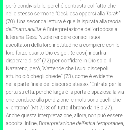
però condivisibile, perché contrasta col fatto che
nello stesso sermone “Gesù osa opporsi alla
Torah
”
(70). Una seconda lettura è quella ispirata alla
teoria
dell’inattuabilità
: è l’interpretazione dell’ortodossia
luterana. Gesù “vuole rendere consci i suoi
ascoltatori della loro inettitudine a compiere con le
loro forze quanto Dio esige… (e così) indurli a
disperare di sé” (72) per confidare in Dio solo. Il
Nazareno, però, “s’attende che i suoi discepoli
attuino ciò ch’egli chiede” (73), come è evidente
nella parte finale del discorso stesso: “Entrate per la
porta stretta, perché larga è la porta e spaziosa la via
che conduce alla perdizione, e molti sono quelli che
vi entrano” (Mt 7,13: cf. tutto il brano da 13 a 27).
Anche questa interpretazione, allora, non può essere
accolta. Infine, l’
interpretazione dell’etica temporanea
,