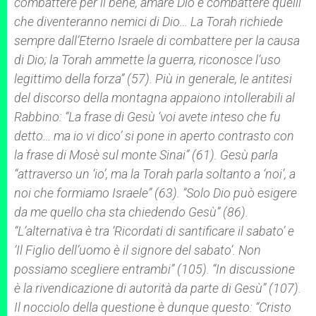
combattere per il bene, amare Dio e combattere quelli
che diventeranno nemici di Dio… La
Torah
richiede
sempre dall’Eterno Israele di combattere per la causa
di Dio; la
Torah
ammette la guerra, riconosce l’uso
legittimo della forza” (57). Più in generale, le antitesi
del discorso della montagna appaiono intollerabili al
Rabbino: “La frase di Gesù ‘voi avete inteso che fu
detto… ma io vi dico’ si pone in aperto contrasto con
la frase di Mosè sul monte Sinai” (61). Gesù parla
“attraverso un ‘io’, ma la
Torah
parla soltanto a ‘noi’, a
noi che formiamo Israele” (63). “Solo Dio può esigere
da me quello cha sta chiedendo Gesù” (86).
“L’alternativa è tra ‘Ricordati di santificare il sabato’ e
‘Il Figlio dell’uomo è il signore del sabato’. Non
possiamo scegliere entrambi” (105). “In discussione
è la rivendicazione di autorità da parte di Gesù” (107).
Il nocciolo della questione è dunque questo: “Cristo