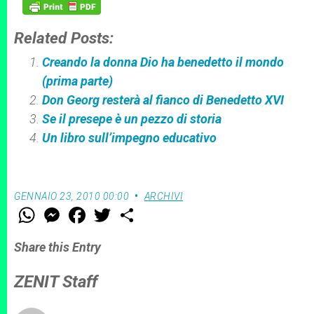
Related Posts:
Creando la donna Dio ha benedetto il mondo
(prima parte)
Don Georg resterà al fianco di Benedetto XVI
Se il presepe è un pezzo di storia
Un libro sull’impegno educativo
GENNAIO 23, 2010 00:00
ARCHIVI
W
M
F
T
S
h
e
a
w
h
a
s
c
i
a
t
s
e
t
r
Share this Entry
s
e
b
t
e
A
n
o
e
p
g
o
r
ZENIT Staff
p
e
k
r