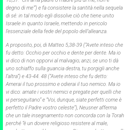
degno di me'”) e fa consistere la santità nella sequela
di sé: in tal modo egli dissolve ciò che tiene unito
Israele in quanto Israele, mettendo in pericolo
l’essenziale della fede del popolo dell’alleanza.
A proposito, poi, di Matteo 5,38-39 (“Avete inteso che
fu detto:
Occhio per occhio
e
dente per dente.
Ma io
vi dico di non opporvi al malvagio; anzi, se uno ti dà
uno schiaffo sulla guancia destra, tu porgigli anche
l’altra”) e 43-44. 48 (“Avete inteso che fu detto:
Amerai il tuo prossimo
e odierai il tuo nemico. Ma io
vi dico: amate i vostri nemici e pregate per quelli che
vi perseguitano” e “Voi, dunque, siate perfetti come è
perfetto il Padre vostro celeste”), Neusner afferma
che un tale insegnamento non concorda con la
Torah
perché “è un dovere religioso resistere al male,