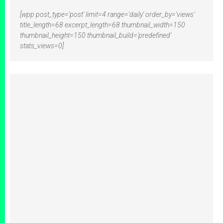
[wpp post_type='post' limit=4 range='daily' order_by='views'
title_length=68 excerpt_length=68 thumbnail_width=150
thumbnail_height=150 thumbnail_build='predefined'
stats_views=0]