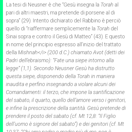
La tesi di Neusner è che “Gesù insegna la
Torah
al
pari di altri maestri, ma pretende di porsene al di
sopra” (29). Intento dichiarato del Rabbino è perciò
quello di “riaffermare semplicemente la
Torah
del
Sinai sopra e contro il Gesù di Matteo” (43). E questo
in nome del principio espresso all’inizio del trattato
della
Mishnah</i> (200 d.C.) chiamato
Avot
(detti dei
Padri dell’ebraismo): “Fate una siepe intorno alla
legge” (1,1). Secondo Neusner Gesù ha distrutto
questa siepe, disponendo della
Torah
in maniera
inaudita e perfino insegnando a violare alcuni dei
Comandamenti: il terzo, che impone la santificazione
del sabato, il quarto, quello dell’amore verso i genitori,
e infine la prescrizione della santità. Gesù pretende di
prendere il posto del sabato (cf. Mt 12,8: “Il Figlio
dell’uomo è signore del sabato”) e dei genitori (cf. Mt
10,37: “Chi ama padre o madre più di me, non è