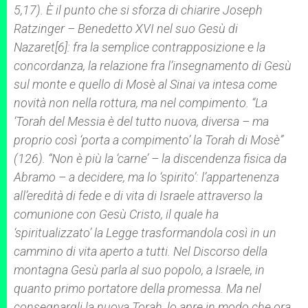
5,17). È il punto che si sforza di chiarire Joseph
Ratzinger – Benedetto XVI nel suo
Gesù di
Nazaret
[6]: fra la semplice contrapposizione e la
concordanza, la relazione fra l’insegnamento di Gesù
sul monte e quello di Mosè al Sinai va intesa come
novità non nella rottura, ma nel compimento. “La
‘
Torah
del Messia è del tutto nuova, diversa – ma
proprio così ‘porta a compimento’ la
Torah
di Mosè”
(126). “Non è più la ‘carne’ – la discendenza fisica da
Abramo – a decidere, ma lo ‘spirito’: l’appartenenza
all’eredità di fede e di vita di Israele attraverso la
comunione con Gesù Cristo, il quale ha
‘spiritualizzato’ la Legge trasformandola così in un
cammino di vita aperto a tutti. Nel Discorso della
montagna Gesù parla al suo popolo, a Israele, in
quanto primo portatore della promessa. Ma nel
consegnargli la nuova
Torah
, lo apre in modo che ora