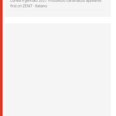
Lunedì 4 gennaio 2021: Possesso cardinalizio appeared
first on ZENIT - Italiano.