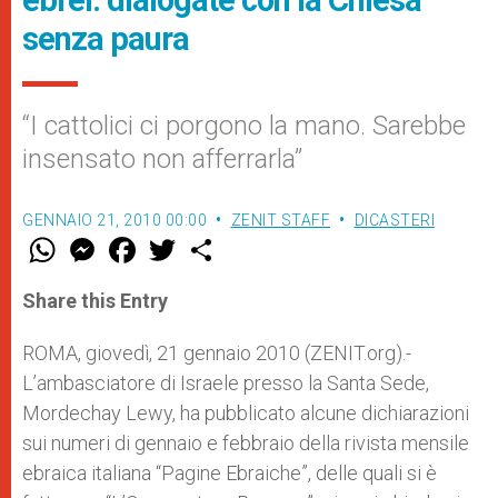
ebrei: dialogate con la Chiesa
senza paura
“I cattolici ci porgono la mano. Sarebbe
insensato non afferrarla”
GENNAIO 21, 2010 00:00
ZENIT STAFF
DICASTERI
W
M
F
T
S
h
e
a
w
h
a
s
c
i
a
t
s
e
t
r
Share this Entry
s
e
b
t
e
A
n
o
e
p
g
o
r
ROMA, giovedì, 21 gennaio 2010 (ZENIT.org).-
p
e
k
L’ambasciatore di Israele presso la Santa Sede,
r
Mordechay Lewy, ha pubblicato alcune dichiarazioni
sui numeri di gennaio e febbraio della rivista mensile
ebraica italiana “Pagine Ebraiche”, delle quali si è