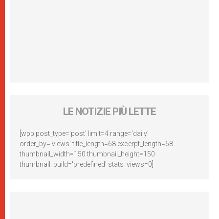
LE NOTIZIE PIÙ LETTE
[wpp post_type='post' limit=4 range='daily'
order_by='views' title_length=68 excerpt_length=68
thumbnail_width=150 thumbnail_height=150
thumbnail_build='predefined' stats_views=0]