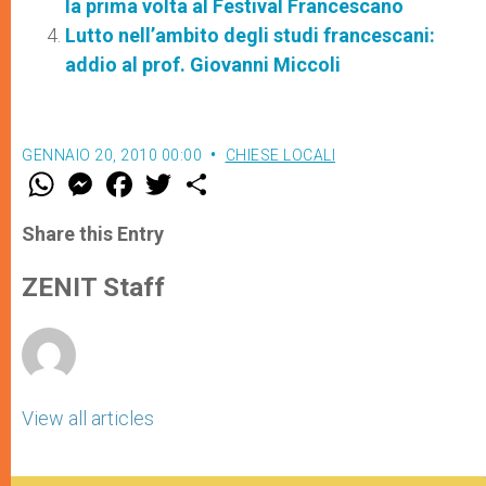
la prima volta al Festival Francescano
Lutto nell’ambito degli studi francescani:
addio al prof. Giovanni Miccoli
GENNAIO 20, 2010 00:00
CHIESE LOCALI
W
M
F
T
S
h
e
a
w
h
a
s
c
i
a
t
s
e
t
r
Share this Entry
s
e
b
t
e
A
n
o
e
p
g
o
r
ZENIT Staff
p
e
k
r
View all articles