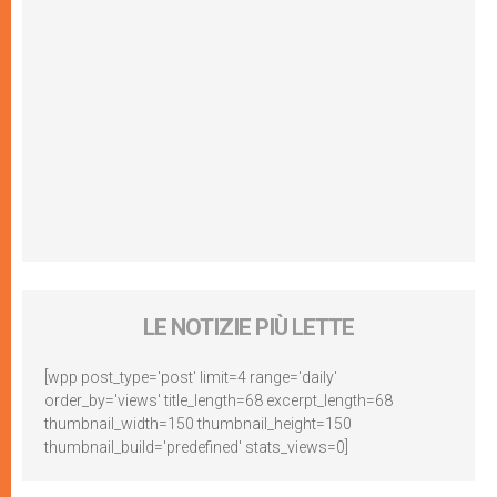
LE NOTIZIE PIÙ LETTE
[wpp post_type='post' limit=4 range='daily'
order_by='views' title_length=68 excerpt_length=68
thumbnail_width=150 thumbnail_height=150
thumbnail_build='predefined' stats_views=0]