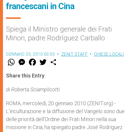
francescani in Cina
Spiega il Ministro generale dei Frati
Minori, padre Rodríguez Carballo
GENNAIO 20, 2010 00:00
ZENIT STAFF
CHIESE LOCALI
W
M
F
T
S
h
e
a
w
h
a
s
c
i
a
t
s
e
t
r
Share this Entry
s
e
b
t
e
A
n
o
e
p
g
o
r
di Roberta Sciamplicotti
p
e
k
r
ROMA, mercoledì, 20 gennaio 2010 (ZENIT.org).-
L’inculturazione e la diffusione del Vangelo sono due
delle priorità dell’Ordine dei Frati Minori nella sua
missione in Cina, ha spiegato padre José Rodríguez