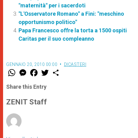
"maternità" per i sacerdoti
"L'Osservatore Romano" a Fini: "meschino
opportunismo politico"
Papa Francesco offre la torta a 1500 ospiti
Caritas per il suo compleanno
GENNAIO 20, 2010 00:00
DICASTERI
W
M
F
T
S
h
e
a
w
h
a
s
c
i
a
t
s
e
t
r
Share this Entry
s
e
b
t
e
A
n
o
e
p
g
o
r
ZENIT Staff
p
e
k
r