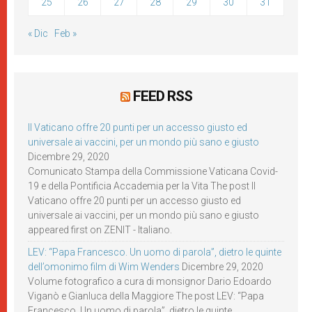
25
26
27
28
29
30
31
« Dic
Feb »
FEED RSS
Il Vaticano offre 20 punti per un accesso giusto ed
universale ai vaccini, per un mondo più sano e giusto
Dicembre 29, 2020
Comunicato Stampa della Commissione Vaticana Covid-
19 e della Pontificia Accademia per la Vita The post Il
Vaticano offre 20 punti per un accesso giusto ed
universale ai vaccini, per un mondo più sano e giusto
appeared first on ZENIT - Italiano.
LEV: “Papa Francesco. Un uomo di parola”, dietro le quinte
dell’omonimo film di Wim Wenders
Dicembre 29, 2020
Volume fotografico a cura di monsignor Dario Edoardo
Viganò e Gianluca della Maggiore The post LEV: “Papa
Francesco. Un uomo di parola”, dietro le quinte