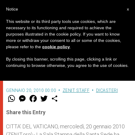
IT
Notice
x
This website or its third party tools use cookies, which are
necessary to its functioning and required to achieve the
purposes illustrated in the cookie policy. If you want to know
Benedetto XVI erige due nuovi
more or withdraw your consent to all or some of the cookies,
please refer to the
cookie policy
.
Vicariati Apostolici
By closing this banner, scrolling this page, clicking a link or
continuing to browse otherwise, you agree to the use of cookies.
In Ghana e in Etiopia
GENNAIO 20, 2010 00:00
ZENIT STAFF
DICASTERI
W
M
F
T
S
h
e
a
w
h
a
s
c
i
a
t
s
e
t
r
Share this Entry
s
e
b
t
e
A
n
o
e
p
g
o
r
CITTA’ DEL VATICANO, mercoledì, 20 gennaio 2010
p
e
k
(ZENIT.org).- La Sala Stampa della Santa Sede ha
r