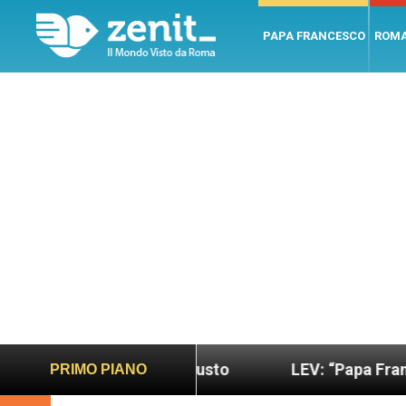
PAPA FRANCESCO
ROM
o più sano e giusto
LEV: “Papa Francesco. Un u
PRIMO PIANO