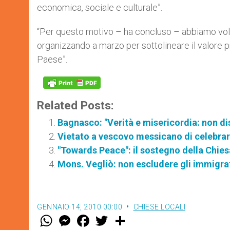
economica, sociale e culturale”.
“Per questo motivo – ha concluso – abbiamo volut
organizzando a marzo per sottolineare il valore p
Paese”.
Related Posts:
Bagnasco: "Verità e misericordia: non d
Vietato a vescovo messicano di celebrar
"Towards Peace": il sostegno della Chiesa
Mons. Vegliò: non escludere gli immigrati
GENNAIO 14, 2010 00:00
CHIESE LOCALI
W
M
F
T
S
h
e
a
w
h