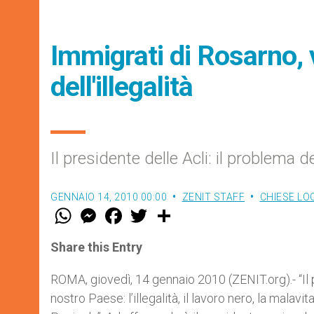
Immigrati di Rosarno, 
dell'illegalità
Il presidente delle Acli: il problema d
GENNAIO 14, 2010 00:00
ZENIT STAFF
CHIESE LO
W
M
F
T
S
h
e
a
w
h
a
s
c
i
a
t
s
e
t
r
Share this Entry
s
e
b
t
e
A
n
o
e
p
g
o
r
ROMA, giovedì, 14 gennaio 2010 (ZENIT.org).- “Il p
p
e
k
nostro Paese: l’illegalità, il lavoro nero, la malavi
r