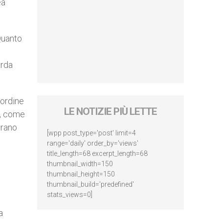
ea
 Quanto
arda
 ordine
LE NOTIZIE PIÙ LETTE
’, come
erano
[wpp post_type='post' limit=4
range='daily' order_by='views'
title_length=68 excerpt_length=68
thumbnail_width=150
thumbnail_height=150
thumbnail_build='predefined'
stats_views=0]
a