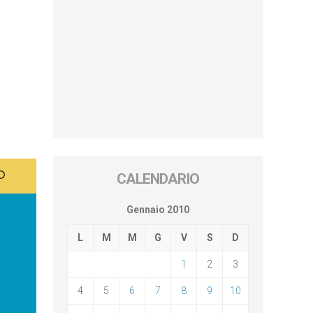
CALENDARIO
Gennaio 2010
L
M
M
G
V
S
D
1
2
3
4
5
6
7
8
9
10