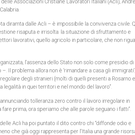
delle Associazioni Cristiane Lavoratori Italiani (Acli), Andr
 Calabria.
ota diramta dalle Acli – è impossibile la convivenza civile.
ione risaputa e irrisolta: la situazione di sfruttamento e
settori lavorativi, quello agricolo in particolare, che non rigu
organizzata, l’assenza dello Stato non solo come presidio di
–. Il problema allora non è ‘rimandare a casa gli immigrati
regolare degli stranieri (molti di quelli presenti a Rosarno 
 la legalità in quei territori e nel mondo del lavoro”.
 annunciando tolleranza zero contro il lavoro irregolare in
fare prima, ora speriamo che alle parole seguano i fatti”.
elle Acli ha poi puntato il dito contro chi “diffonde odio e
eno che già oggi rappresenta per l’Italia una grande risors