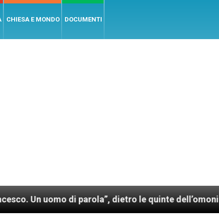
A
CHIESA E MONDO
DOCUMENTI
omo di parola”, dietro le quinte dell’omonimo film di