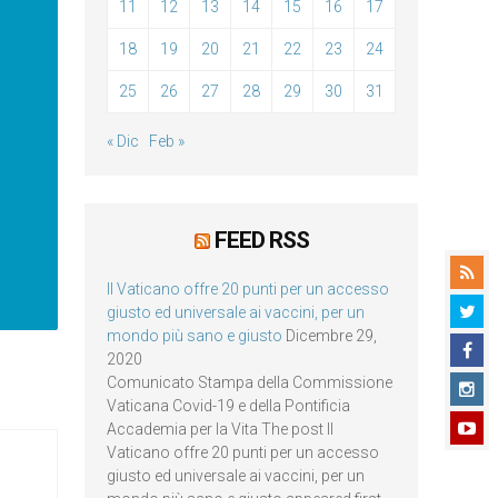
11
12
13
14
15
16
17
18
19
20
21
22
23
24
25
26
27
28
29
30
31
« Dic
Feb »
FEED RSS
Il Vaticano offre 20 punti per un accesso
giusto ed universale ai vaccini, per un
mondo più sano e giusto
Dicembre 29,
2020
Comunicato Stampa della Commissione
Vaticana Covid-19 e della Pontificia
Accademia per la Vita The post Il
Vaticano offre 20 punti per un accesso
giusto ed universale ai vaccini, per un