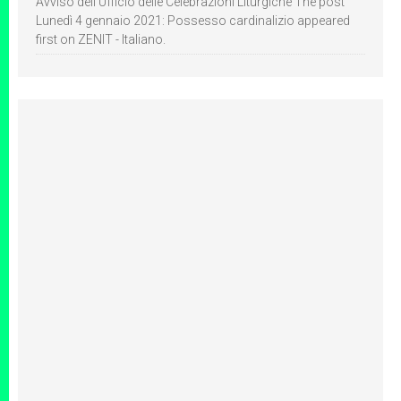
Avviso dell’Ufficio delle Celebrazioni Liturgiche The post
Lunedì 4 gennaio 2021: Possesso cardinalizio appeared
first on ZENIT - Italiano.