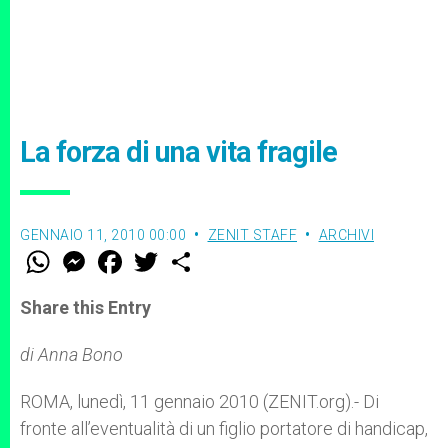
La forza di una vita fragile
GENNAIO 11, 2010 00:00
ZENIT STAFF
ARCHIVI
W
M
F
T
S
h
e
a
w
h
a
s
c
i
a
t
s
e
t
r
Share this Entry
s
e
b
t
e
A
n
o
e
p
g
o
r
di Anna Bono
p
e
k
r
ROMA, lunedì, 11 gennaio 2010 (ZENIT.org).- Di
fronte all’eventualità di un figlio portatore di handicap,