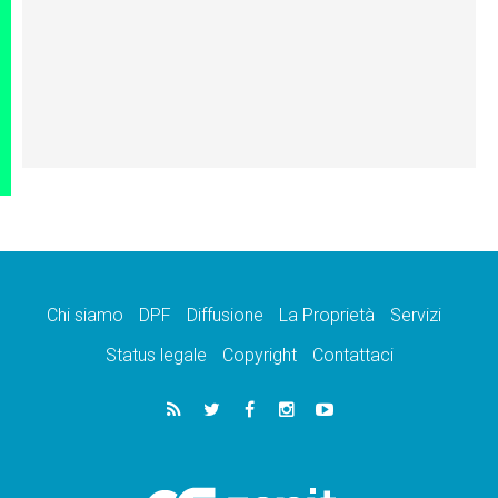
Chi siamo
DPF
Diffusione
La Proprietà
Servizi
Status legale
Copyright
Contattaci