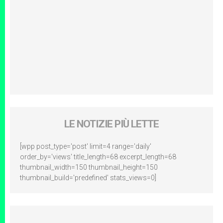
LE NOTIZIE PIÙ LETTE
[wpp post_type='post' limit=4 range='daily'
order_by='views' title_length=68 excerpt_length=68
thumbnail_width=150 thumbnail_height=150
thumbnail_build='predefined' stats_views=0]