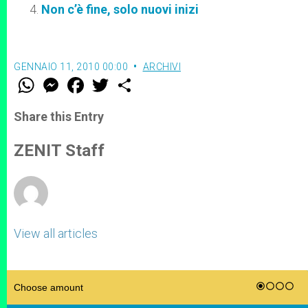
Non c’è fine, solo nuovi inizi
GENNAIO 11, 2010 00:00
ARCHIVI
W
M
F
T
S
h
e
a
w
h
a
s
c
i
a
t
s
e
t
r
Share this Entry
s
e
b
t
e
A
n
o
e
p
g
o
r
ZENIT Staff
p
e
k
r
View all articles