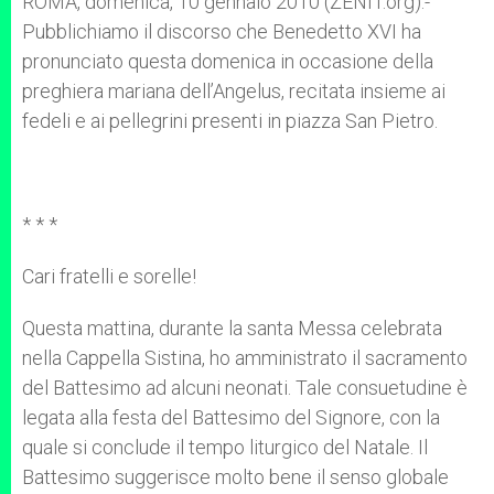
ROMA, domenica, 10 gennaio 2010 (ZENIT.org).-
p
e
k
Pubblichiamo il discorso che Benedetto XVI ha
r
pronunciato questa domenica in occasione della
preghiera mariana dell’Angelus, recitata insieme ai
fedeli e ai pellegrini presenti in piazza San Pietro.
* * *
Cari fratelli e sorelle!
Questa mattina, durante la santa Messa celebrata
nella Cappella Sistina, ho amministrato il sacramento
del Battesimo ad alcuni neonati. Tale consuetudine è
legata alla festa del Battesimo del Signore, con la
quale si conclude il tempo liturgico del Natale. Il
Battesimo suggerisce molto bene il senso globale