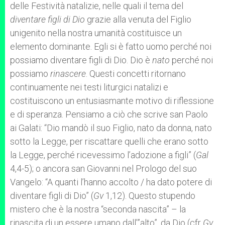
delle Festività natalizie, nelle quali il tema del
diventare figli di Dio
grazie alla venuta del Figlio
unigenito nella nostra umanità costituisce un
elemento dominante. Egli si è fatto uomo perché noi
possiamo diventare figli di Dio. Dio è
nato
perché noi
possiamo
rinascere
. Questi concetti ritornano
continuamente nei testi liturgici natalizi e
costituiscono un entusiasmante motivo di riflessione
e di speranza. Pensiamo a ciò che scrive san Paolo
ai Galati: “Dio mandò il suo Figlio, nato da donna, nato
sotto la Legge, per riscattare quelli che erano sotto
la Legge, perché ricevessimo l’adozione a figli” (
Gal
4,4-5); o ancora san Giovanni nel Prologo del suo
Vangelo: “A quanti l’hanno accolto / ha dato potere di
diventare figli di Dio” (
Gv
1,12). Questo stupendo
mistero che è la nostra “seconda nascita” – la
rinascita di un essere umano dall’”alto”, da Dio (cfr
Gv