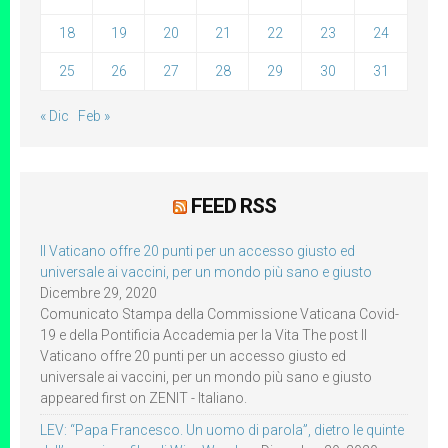
18
19
20
21
22
23
24
25
26
27
28
29
30
31
« Dic
Feb »
FEED RSS
Il Vaticano offre 20 punti per un accesso giusto ed
universale ai vaccini, per un mondo più sano e giusto
Dicembre 29, 2020
Comunicato Stampa della Commissione Vaticana Covid-
19 e della Pontificia Accademia per la Vita The post Il
Vaticano offre 20 punti per un accesso giusto ed
universale ai vaccini, per un mondo più sano e giusto
appeared first on ZENIT - Italiano.
LEV: “Papa Francesco. Un uomo di parola”, dietro le quinte