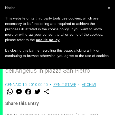
IT
Notice
x
This website or its third party tools use cookies, which are
necessary to its functioning and required to achieve the
purposes illustrated in the cookie policy. If you want to know
Benedetto XVI: “Dio è nato
more or withdraw your consent to all or some of the cookies,
please refer to the
cookie policy
.
perché noi possiamo rinascere”
By closing this banner, scrolling this page, clicking a link or
continuing to browse otherwise, you agree to the use of cookies.
Discorso introduttivo alla preghiera
dell’Angelus in piazza San Pietro
GENNAIO 10, 2010 00:00
ZENIT STAFF
ARCHIVI
W
M
F
T
S
h
e
a
w
h
a
s
c
i
a
t
s
e
t
r
Share this Entry
s
e
b
t
e
A
n
o
e
p
g
o
r