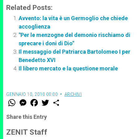
Related Posts:
Avvento: la vita è un Germoglio che chiede
accoglienza
"Per le menzogne del demonio rischiamo di
sprecare i doni di Dio"
Il messaggio del Patriarca Bartolomeo I per
Benedetto XVI
Il libero mercato e la questione morale
GENNAIO 10, 2010 00:00
ARCHIVI
W
M
F
T
S
h
e
a
w
h
a
s
c
i
a
t
s
e
t
r
Share this Entry
s
e
b
t
e
A
n
o
e
p
g
o
r
ZENIT Staff
p
e
k