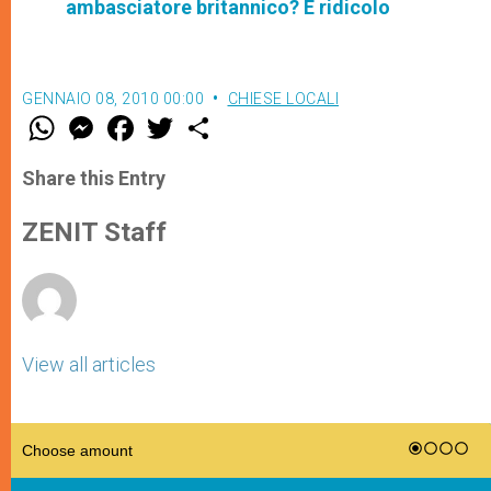
ambasciatore britannico? È ridicolo
GENNAIO 08, 2010 00:00
CHIESE LOCALI
W
M
F
T
S
h
e
a
w
h
a
s
c
i
a
t
s
e
t
r
Share this Entry
s
e
b
t
e
A
n
o
e
p
g
o
r
ZENIT Staff
p
e
k
r
View all articles