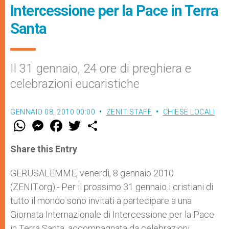
Intercessione per la Pace in Terra
Santa
Il 31 gennaio, 24 ore di preghiera e
celebrazioni eucaristiche
GENNAIO 08, 2010 00:00
ZENIT STAFF
CHIESE LOCALI
W
M
F
T
S
h
e
a
w
h
a
s
c
i
a
t
s
e
t
r
Share this Entry
s
e
b
t
e
A
n
o
e
p
g
o
r
GERUSALEMME, venerdì, 8 gennaio 2010
p
e
k
(ZENIT.org).- Per il prossimo 31 gennaio i cristiani di
r
tutto il mondo sono invitati a partecipare a una
Giornata Internazionale di Intercessione per la Pace
in Terra Santa, accompagnata da celebrazioni