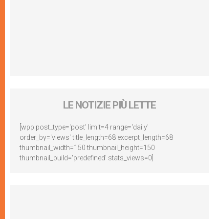
LE NOTIZIE PIÙ LETTE
[wpp post_type='post' limit=4 range='daily'
order_by='views' title_length=68 excerpt_length=68
thumbnail_width=150 thumbnail_height=150
thumbnail_build='predefined' stats_views=0]