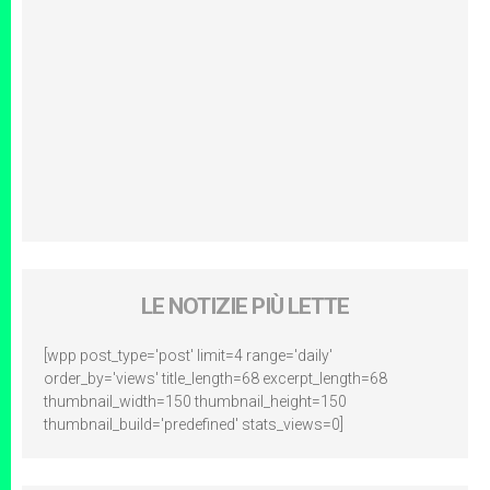
LE NOTIZIE PIÙ LETTE
[wpp post_type='post' limit=4 range='daily'
order_by='views' title_length=68 excerpt_length=68
thumbnail_width=150 thumbnail_height=150
thumbnail_build='predefined' stats_views=0]