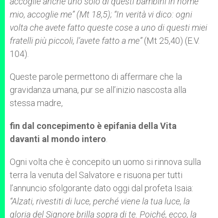
accoglie anche uno solo di questi bambini in nome
mio, accoglie me” (Mt 18,5); “In verità vi dico: ogni
volta che avete fatto queste cose a uno di questi miei
fratelli più piccoli, l’avete fatto a me”
(Mt 25,40) (E.V.
104).
Queste parole permettono di affermare che la
gravidanza umana, pur se all’inizio nascosta alla
stessa madre,
fin dal concepimento è epifania della Vita
davanti al mondo intero
.
Ogni volta che è concepito un uomo si rinnova sulla
terra la venuta del Salvatore e risuona per tutti
l’annuncio sfolgorante dato oggi dal profeta Isaia:
“Alzati, rivestiti di luce, perché viene la tua luce, la
gloria del Signore brilla sopra di te. Poiché, ecco, la