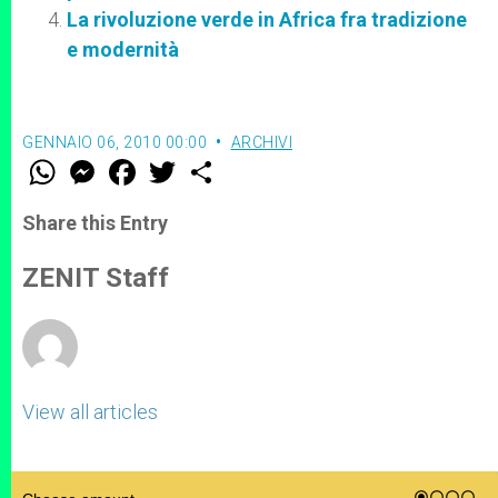
La rivoluzione verde in Africa fra tradizione
e modernità
GENNAIO 06, 2010 00:00
ARCHIVI
W
M
F
T
S
h
e
a
w
h
a
s
c
i
a
t
s
e
t
r
Share this Entry
s
e
b
t
e
A
n
o
e
p
g
o
r
ZENIT Staff
p
e
k
r
View all articles