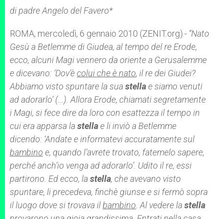
p
e
k
di padre Angelo del Favero*
r
ROMA, mercoledì, 6 gennaio 2010 (ZENIT.org).-
“
Nato
Gesù a Betlemme di Giudea, al tempo del re Erode,
ecco, alcuni Magi vennero da oriente a Gerusalemme
e dicevano: ‘Dov’è
colui che è nato
, il re dei Giudei?
Abbiamo visto spuntare la sua
stella
e siamo venuti
ad adorarlo’ (…). Allora Erode, chiamati segretamente
i Magi, si fece dire da loro con esattezza il tempo in
cui era apparsa la
stella
e li inviò a Betlemme
dicendo: ‘Andate e informatevi accuratamente sul
bambino
e, quando l’avrete trovato, fatemelo sapere,
perché anch’io venga ad adorarlo’. Udito il re, essi
partirono. Ed ecco, la
stella
, che avevano visto
spuntare, li precedeva, finchè giunse e si fermò sopra
il luogo dove si trovava il
bambino
. Al vedere la
stella
provarono una gioia grandissima. Entrati nella casa,