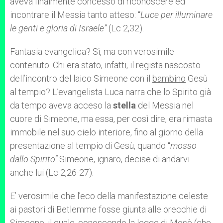
aveva finalmente concesso di riconoscere ed
incontrare il Messia tanto atteso: “
Luce per illuminare
le genti e gloria di Israele”
(Lc 2,32).
Fantasia evangelica? Sì, ma con verosimile
contenuto. Chi era stato, infatti, il regista nascosto
dell’incontro del laico Simeone con il
bambino
Gesù
al tempio? L’evangelista Luca narra che lo Spirito già
da tempo aveva acceso la
stella
del Messia nel
cuore di Simeone, ma essa, per così dire, era rimasta
immobile nel suo cielo interiore, fino al giorno della
presentazione al tempio di Gesù, quando “
mosso
dallo Spirito”
Simeone, ignaro, decise di andarvi
anche lui
(Lc 2,26-27).
E’ verosimile che l’eco della manifestazione celeste
ai pastori di Betlemme fosse giunta alle orecchie di
Simeone, il quale, conoscendo la legge di Mosè (che