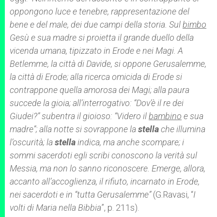
oppongono luce e tenebre, rappresentazione del
bene e del male, dei due campi della storia. Sul
bimbo
Gesù e sua madre si proietta il grande duello della
vicenda umana, tipizzato in Erode e nei Magi. A
Betlemme, la città di Davide, si oppone Gerusalemme,
la città di Erode; alla ricerca omicida di Erode si
contrappone quella amorosa dei Magi; alla paura
succede la gioia; all’interrogativo: “Dov’è il re dei
Giudei?” subentra il gioioso: “Videro il
bambino
e sua
madre”; alla notte si sovrappone la
stella
che illumina
l’oscurità; la
stella
indica, ma anche scompare; i
sommi sacerdoti egli scribi conoscono la verità sul
Messia, ma non lo sanno riconoscere. Emerge, allora,
accanto all’accoglienza, il rifiuto, incarnato in Erode,
nei sacerdoti e in “tutta Gerusalemme”
(G.Ravasi, “
I
volti di Maria nella Bibbia
”, p. 211s).