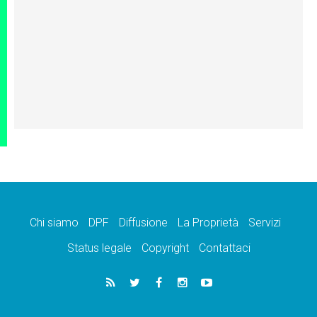
Chi siamo
DPF
Diffusione
La Proprietà
Servizi
Status legale
Copyright
Contattaci