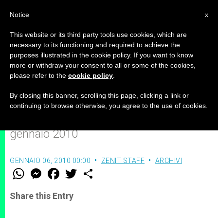
IT
Notice
x
This website or its third party tools use cookies, which are
necessary to its functioning and required to achieve the
purposes illustrated in the cookie policy. If you want to know
Epifania: la vita nel grembo è
more or withdraw your consent to all or some of the cookies,
please refer to the
cookie policy
.
luce del mondo
By closing this banner, scrolling this page, clicking a link or
continuing to browse otherwise, you agree to the use of cookies.
Solennità della Epifania del Signore, 6
gennaio 2010
GENNAIO 06, 2010 00:00
ZENIT STAFF
ARCHIVI
W
M
F
T
S
h
e
a
w
h
a
s
c
i
a
t
s
e
t
r
Share this Entry
s
e
b
t
e
A
n
o
e
p
g
o
r