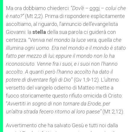
Ma ora dobbiamo chiederci: “
Dov’è –
oggi
–
colui che
è nato?”
(Mt 2,2). Prima di rispondere esplicitamente
ascoltiamo, al riguardo, l’annuncio dell’evangelista
Giovanni: la
stella
della sua parola ci guiderà con
certezza. “
Veniva nel mondo la luce vera, quella che
illumina ogni uomo. Era nel mondo e il mondo è stato
fatto per mezzo di lui; eppure il mondo non lo ha
riconosciuto. Venne fra i suoi, e i suoi non l’hanno
accolto. A quanti però l’hanno accolto ha dato il
potere di diventare figli di Dio
” (Gv 1,9-12). L’ultimo
versetto del vangelo odierno di Matteo mette a
fuoco storicamente questo rifiuto omicida di Cristo:
“
Avvertiti in sogno di non tornare da Erode, per
un’altra strada fecero ritorno al loro paese”
(Mt 2,12).
Avvertimento che ha salvato Gesù e tutti noi dalla