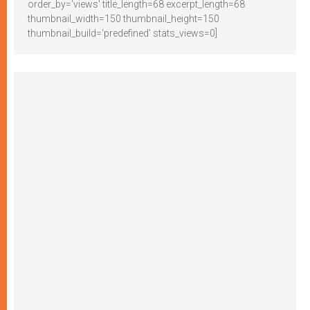
order_by='views' title_length=68 excerpt_length=68
thumbnail_width=150 thumbnail_height=150
thumbnail_build='predefined' stats_views=0]