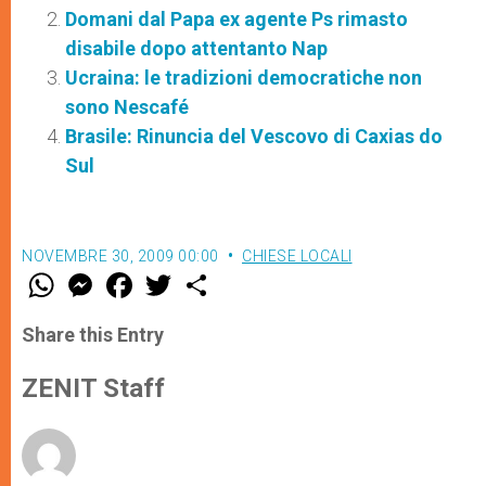
Domani dal Papa ex agente Ps rimasto
disabile dopo attentanto Nap
Ucraina: le tradizioni democratiche non
sono Nescafé
Brasile: Rinuncia del Vescovo di Caxias do
Sul
NOVEMBRE 30, 2009 00:00
CHIESE LOCALI
W
M
F
T
S
h
e
a
w
h
a
s
c
i
a
t
s
e
t
r
Share this Entry
s
e
b
t
e
A
n
o
e
p
g
o
r
ZENIT Staff
p
e
k
r