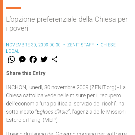
L’opzione preferenziale della Chiesa per
i poveri
NOVEMBRE 30, 2009 00:00
ZENIT STAFF
CHIESE
LOCALI
W
M
F
T
S
h
e
a
w
h
a
s
c
i
a
t
s
e
t
r
Share this Entry
s
e
b
t
e
A
n
o
e
p
g
o
r
INCHON, lunedì, 30 novembre 2009 (ZENIT.org).- La
p
e
k
Chiesa cattolica vede nelle misure per il recupero
r
dell’economia “una politica al servizio dei ricchi”, ha
sottolineato “
Eglises d’Asie
”, l’agenzia delle Missioni
Estere di Parigi (MEP).
Il piano di rilancio del Governo coreano per sottrarre