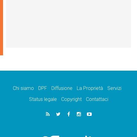
Chi siamo
DPF
Diffusione
La Proprietà
Servizi
Status legale
Copyright
Contattaci