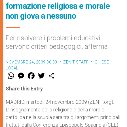
formazione religiosa e morale
non giova a nessuno
Per risolvere i problemi educativi
servono criteri pedagogici, afferma
NOVEMBRE 24, 2009 00:00
ZENIT STAFF
CHIESE
LOCALI
W
M
F
T
S
h
e
a
w
h
a
s
c
i
a
t
s
e
t
r
Share this Entry
s
e
b
t
e
A
n
o
e
p
g
o
r
MADRID, martedì, 24 novembre 2009 (ZENIT.org).-
p
e
k
L’insegnamento della religione e della morale
r
cattolica nella scuola sarà tra gli argomenti principali
trattati dalla Conferenza Episcopale Spagnola (CEE)