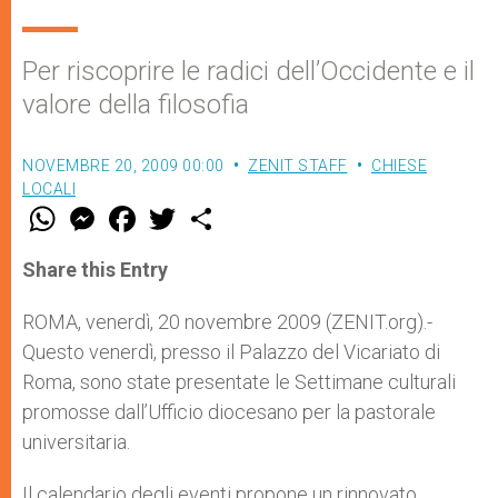
Per riscoprire le radici dell’Occidente e il
valore della filosofia
NOVEMBRE 20, 2009 00:00
ZENIT STAFF
CHIESE
LOCALI
W
M
F
T
S
h
e
a
w
h
a
s
c
i
a
t
s
e
t
r
Share this Entry
s
e
b
t
e
A
n
o
e
p
g
o
r
ROMA, venerdì, 20 novembre 2009 (ZENIT.org).-
p
e
k
Questo venerdì, presso il Palazzo del Vicariato di
r
Roma, sono state presentate le Settimane culturali
promosse dall’Ufficio diocesano per la pastorale
universitaria.
Il calendario degli eventi propone un rinnovato