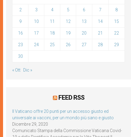
2
3
4
5
6
7
8
9
10
11
12
13
14
15
16
17
18
19
20
21
22
23
24
25
26
27
28
29
30
« Ott
Dic »
FEED RSS
Il Vaticano offre 20 punti per un accesso giusto ed
universale ai vaccini, per un mondo più sano e giusto
Dicembre 29, 2020
Comunicato Stampa della Commissione Vaticana Covid-