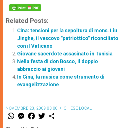
Related Posts:
Cina: tensioni per la sepoltura di mons. Liu
Jinghe, il vescovo "patriottico" riconciliato
con il Vaticano
Giovane sacerdote assasinato in Tunisia
Nella festa di don Bosco, il doppio
abbraccio ai giovani
In Cina, la musica come strumento di
evangelizzazione
NOVEMBRE 20, 2009 00:00
CHIESE LOCALI
W
M
F
T
S
h
e
a
w
h
a
s
c
i
a
t
s
e
t
r