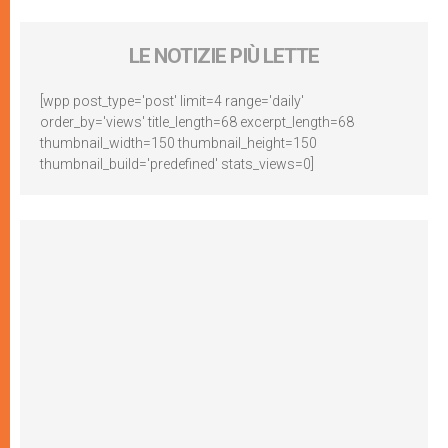
LE NOTIZIE PIÙ LETTE
[wpp post_type='post' limit=4 range='daily'
order_by='views' title_length=68 excerpt_length=68
thumbnail_width=150 thumbnail_height=150
thumbnail_build='predefined' stats_views=0]