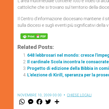
L’area multimediale contiene foto e video di alcun
cattoliche che si trovano sul territorio della dioce
Il Centro d’informazione diocesano mantiene il s
sulla diocesi e sugli eventi più significativi della
Related Posts:
648 lebbrosari nel mondo: cresce l'impegn
Il cardinale Scola incontra le consacrat
Progetto di edizione della Bibbia in com
L'elezione di Kirill, speranza per la pros
NOVEMBRE 10, 2009 00:00
CHIESE LOCALI
W
M
F
T
S
h
e
a
w
h
a
s
c
i
a