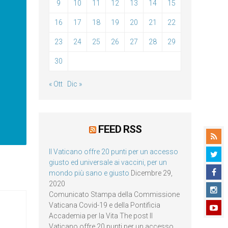
9
10
11
12
13
14
15
16
17
18
19
20
21
22
23
24
25
26
27
28
29
30
« Ott
Dic »
FEED RSS
Il Vaticano offre 20 punti per un accesso
giusto ed universale ai vaccini, per un
mondo più sano e giusto
Dicembre 29,
2020
Comunicato Stampa della Commissione
Vaticana Covid-19 e della Pontificia
Accademia per la Vita The post Il
Vaticano offre 20 punti per un accesso