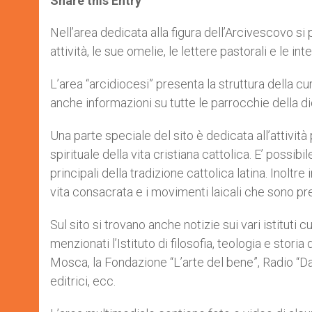
Share this Entry
s
e
b
t
e
A
n
o
e
p
g
o
r
Nell’area dedicata alla figura dell’Arcivescovo si 
p
e
k
attività, le sue omelie, le lettere pastorali e le inte
r
L’area “arcidiocesi” presenta la struttura della cu
anche informazioni su tutte le parrocchie della di
Una parte speciale del sito è dedicata all’attività
spirituale della vita cristiana cattolica. E’ possibi
principali della tradizione cattolica latina. Inolt
vita consacrata e i movimenti laicali che sono pre
Sul sito si trovano anche notizie sui vari istituti c
menzionati l’Istituto di filosofia, teologia e stori
Mosca, la Fondazione “L’arte del bene”, Radio “
editrici, ecc.