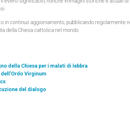
i eventi significativi, nonché immagini storiche e attuali di
si.
ito in continuo aggiornamento, pubblicando regolarmente n
 vita della Chiesa cattolica nel mondo.
o della Chiesa per i malati di lebbra
e dell’Ordo Virginum
ics
ecuzione del dialogo