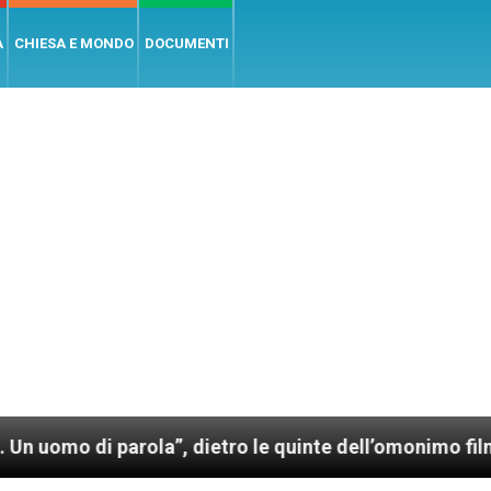
A
CHIESA E MONDO
DOCUMENTI
parola”, dietro le quinte dell’omonimo film di Wim W