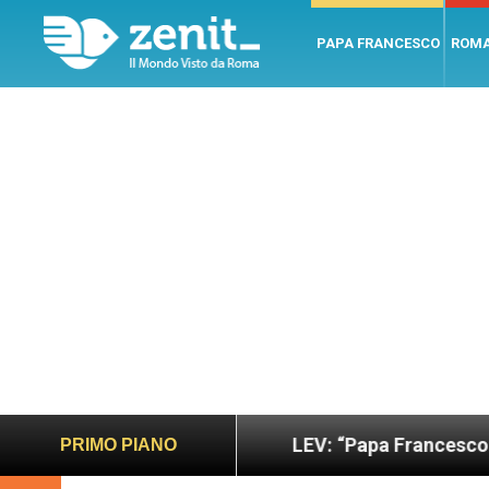
PAPA FRANCESCO
ROM
sano e giusto
LEV: “Papa Francesco. Un uomo di 
PRIMO PIANO