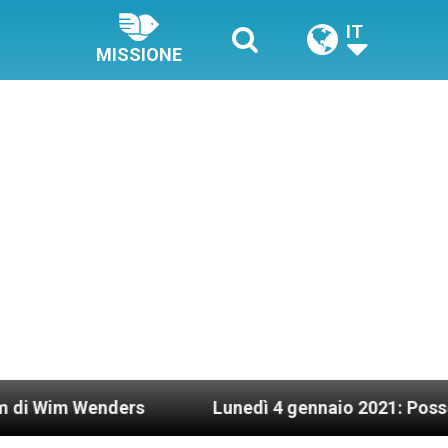
IT
MISSIONE
enders
Lunedì 4 gennaio 2021: Possesso cardina