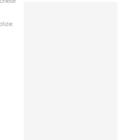
 chiese
otizie