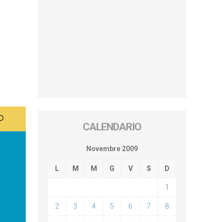
CALENDARIO
Novembre 2009
L
M
M
G
V
S
D
1
2
3
4
5
6
7
8