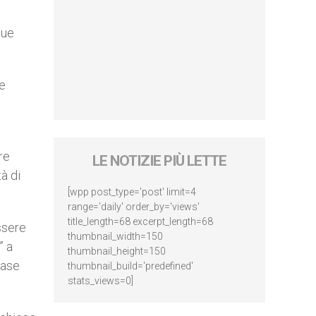
sue
ne
ere
LE NOTIZIE PIÙ LETTE
à di
[wpp post_type='post' limit=4
range='daily' order_by='views'
title_length=68 excerpt_length=68
essere
thumbnail_width=150
” a
thumbnail_height=150
case
thumbnail_build='predefined'
stats_views=0]