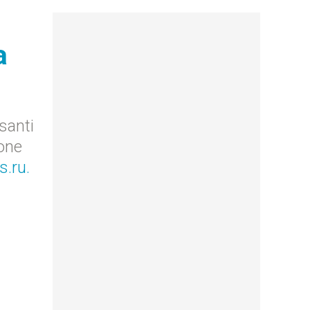
a
santi
ione
s.ru
.