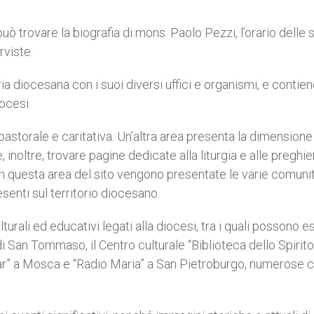
può trovare la biografia di mons. Paolo Pezzi, l’orario delle 
rviste.
ria diocesana con i suoi diversi uffici e organismi, e contie
ocesi.
 pastorale e caritativa. Un’altra area presenta la dimensione
le, inoltre, trovare pagine dedicate alla liturgia e alle preghi
re in questa area del sito vengono presentate le varie comunit
senti sul territorio diocesano.
ulturali ed educativi legati alla diocesi, tra i quali possono 
a di San Tommaso, il Centro culturale “Biblioteca dello Spirito
Dar” a Mosca e “Radio Maria” a San Pietroburgo, numerose 