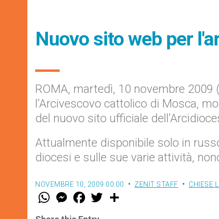
Nuovo sito web per l'a
ROMA, martedì, 10 novembre 2009 (ZEN
l’Arcivescovo cattolico di Mosca, mo
del nuovo sito ufficiale dell’Arcidio
Attualmente disponibile solo in russ
diocesi e sulle sue varie attività, no
NOVEMBRE 10, 2009 00:00
ZENIT STAFF
CHIESE 
W
M
F
T
S
h
e
a
w
h
a
s
c
i
a
t
s
e
t
r