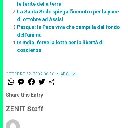
le ferite della terra"
La Santa Sede spiega l'incontro per la pace
di ottobre ad Assisi
Pasqua: la Pace viva che zampilla dal fondo
dell’anima
In India, ferve la lotta per la libertà di
coscienza
OTTOBRE 22, 2009 00:00
ARCHIVI
W
M
F
T
S
h
e
a
w
h
a
s
c
i
a
t
s
e
t
r
Share this Entry
s
e
b
t
e
A
n
o
e
p
g
o
r
ZENIT Staff
p
e
k
r