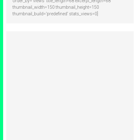
order_by='views' title_length=68 excerpt_length=68
thumbnail_width=150 thumbnail_height=150
thumbnail_build='predefined' stats_views=0]