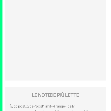
LE NOTIZIE PIÙ LETTE
[wpp post_type='post' limit=4 range='daily'