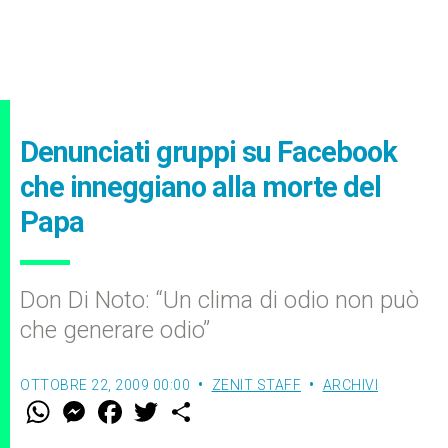
Denunciati gruppi su Facebook
che inneggiano alla morte del
Papa
Don Di Noto: “Un clima di odio non può
che generare odio”
OTTOBRE 22, 2009 00:00
ZENIT STAFF
ARCHIVI
W
M
F
T
S
h
e
a
w
h
a
s
c
i
a