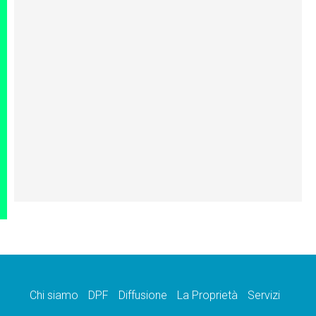
Chi siamo
DPF
Diffusione
La Proprietà
Servizi