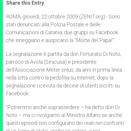
t
s
e
t
r
Share this Entry
s
e
b
t
e
A
n
o
e
p
g
o
r
ROMA, giovedì, 22 ottobre 2009 (ZENIT.org).- Sono
p
e
k
stati denunciati alla Polizia Postale e delle
r
Comunicazioni di Catania, due gruppi su Facebook
che inneggiano e auspicano la “Morte del Papa!”.
La segnalazione è partita da don Fortunato Di Noto,
parroco di Avola (Siracusa) e presidente
dell’Associazione Meter onlus, da anni in prima linea
nella lotta contro la pedofilia su Internet, dopo la
segnalazione ricevuta da decine di utenti iscritti su
Facebook.
“Potremmo anche soprassedere – ha detto don Di
Noto – ma ci rivolgiamo al Ministro Alfano se anche
questi episodi non configurano dei reati nei confronti
di un ‘capo di stato’, anche se estero, e per