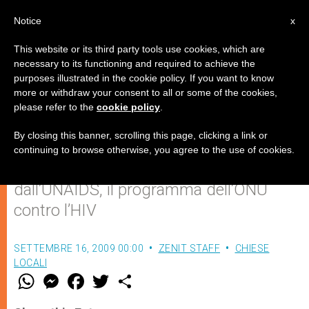
IT
Notice
x
This website or its third party tools use cookies, which are
necessary to its functioning and required to achieve the
purposes illustrated in the cookie policy. If you want to know
Un epidemiologo francese dà
more or withdraw your consent to all or some of the cookies,
please refer to the
cookie policy
.
ragione al Papa sul preservativo
By closing this banner, scrolling this page, clicking a link or
continuing to browse otherwise, you agree to the use of cookies.
E ricorda il parere condiviso
dall’UNAIDS, il programma dell’ONU
contro l’HIV
SETTEMBRE 16, 2009 00:00
ZENIT STAFF
CHIESE
LOCALI
W
M
F
T
S
h
e
a
w
h
a
s
c
i
a
t
s
e
t
r