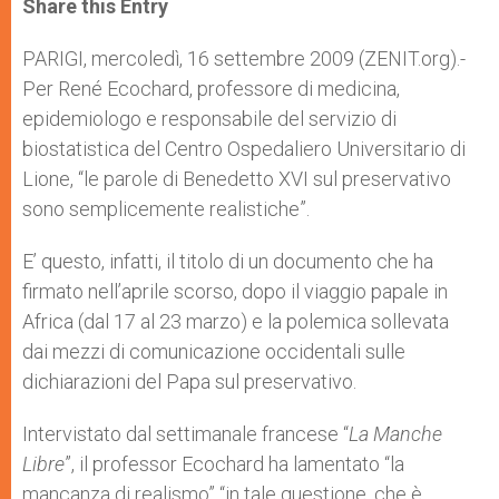
Share this Entry
s
e
b
t
e
A
n
o
e
p
g
o
r
PARIGI, mercoledì, 16 settembre 2009 (ZENIT.org).-
p
e
k
Per René Ecochard, professore di medicina,
r
epidemiologo e responsabile del servizio di
biostatistica del Centro Ospedaliero Universitario di
Lione, “le parole di Benedetto XVI sul preservativo
sono semplicemente realistiche”.
E’ questo, infatti, il titolo di un documento che ha
firmato nell’aprile scorso, dopo il viaggio papale in
Africa (dal 17 al 23 marzo) e la polemica sollevata
dai mezzi di comunicazione occidentali sulle
dichiarazioni del Papa sul preservativo.
Intervistato dal settimanale francese “
La Manche
Libre
”, il professor Ecochard ha lamentato “la
mancanza di realismo” “in tale questione, che è