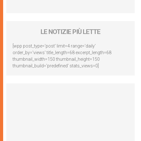
LE NOTIZIE PIÙ LETTE
[wpp post_type='post' limit=4 range='daily'
order_by='views' title_length=68 excerpt_length=68
thumbnail_width=150 thumbnail_height=150
thumbnail_build='predefined' stats_views=0]