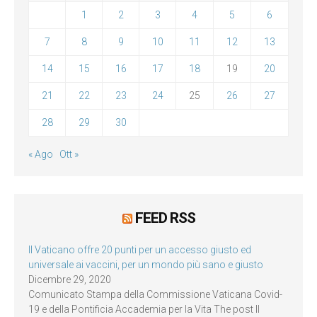
1
2
3
4
5
6
7
8
9
10
11
12
13
14
15
16
17
18
19
20
21
22
23
24
25
26
27
28
29
30
« Ago
Ott »
FEED RSS
Il Vaticano offre 20 punti per un accesso giusto ed
universale ai vaccini, per un mondo più sano e giusto
Dicembre 29, 2020
Comunicato Stampa della Commissione Vaticana Covid-
19 e della Pontificia Accademia per la Vita The post Il