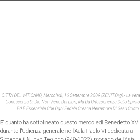
CITTA' DEL VATICANO, Mercoledì, 16 Settembre 2009 (ZENIT.org).- La Vera
Conoscenza Di Dio Non Viene Dai Libri, Ma Da Un'esperienza Dello Spirito
Ed È Essenziale Che Ogni Fedele Cresca Nell’amore Di Gesù Cristo.
E' quanto ha sottolineato questo mercoledì Benedetto XVI
durante l'Udienza generale nell'Aula Paolo VI dedicata a
Simeone il Nuovo Teologo (949-1022), monaco dell'Asia