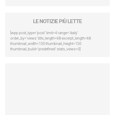
LE NOTIZIE PIÙ LETTE
[wpp post_type='post' limit=4 range='daily'
order_by='views' title_length=68 excerpt_length=68
thumbnail_width=150 thumbnail_height=150
thumbnail_build='predefined' stats_views=0]