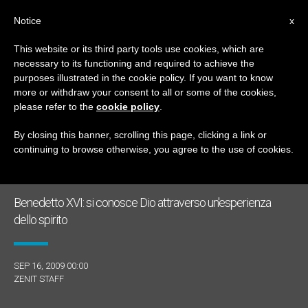
IT
Notice
x
This website or its third party tools use cookies, which are
necessary to its functioning and required to achieve the
GIORNO
purposes illustrated in the cookie policy. If you want to know
Settembre 16th, 2009
more or withdraw your consent to all or some of the cookies,
please refer to the
cookie policy
.
By closing this banner, scrolling this page, clicking a link or
continuing to browse otherwise, you agree to the use of cookies.
ULTIME NOTIZIE
Benedetto XVI: si conosce Dio attraverso un'esperienza
dello spirito
SEP 16, 2009 00:00
ZENIT STAFF