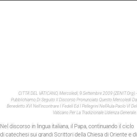
CITTA' DEL VATICANO, Mercoledì, 9 Settembre 2009 (ZENIT.org).-
Pubblichiamo Di Seguito Il Discorso Pronunciato Questo Mercoledì Da
Benedetto XVI Nell'incontrare I Fedeli Ed I Pellegrini Nell'Aula Paolo VI Del
Vaticano Per La Tradizionale Udienza Generale.
Nel discorso in lingua italiana, il Papa, continuando il ciclo
di catechesi sui grandi Scrittori della Chiesa di Oriente e di