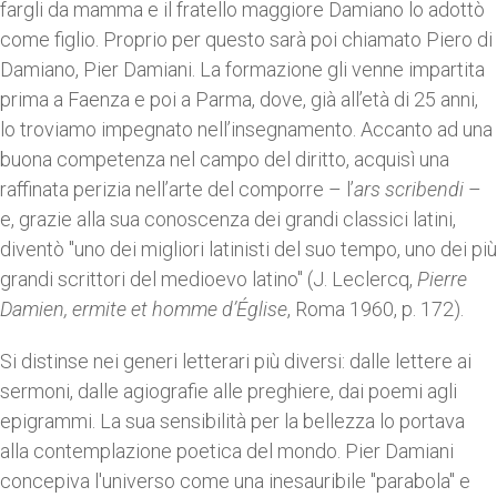
fargli da mamma e il fratello maggiore Damiano lo adottò
come figlio. Proprio per questo sarà poi chiamato Piero di
Damiano, Pier Damiani. La formazione gli venne impartita
prima a Faenza e poi a Parma, dove, già all’età di 25 anni,
lo troviamo impegnato nell’insegnamento. Accanto ad una
buona competenza nel campo del diritto, acquisì una
raffinata perizia nell’arte del comporre – l’
ars scribendi
–
e, grazie alla sua conoscenza dei grandi classici latini,
diventò "uno dei migliori latinisti del suo tempo, uno dei più
grandi scrittori del medioevo latino" (J. Leclercq,
Pierre
Damien, ermite et homme d’Église
, Roma 1960, p. 172).
Si distinse nei generi letterari più diversi: dalle lettere ai
sermoni, dalle agiografie alle preghiere, dai poemi agli
epigrammi. La sua sensibilità per la bellezza lo portava
alla contemplazione poetica del mondo. Pier Damiani
concepiva l'universo come una inesauribile "parabola" e