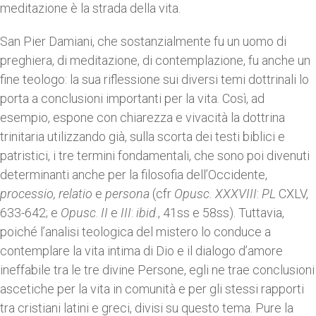
meditazione è la strada della vita.
San Pier Damiani, che sostanzialmente fu un uomo di
preghiera, di meditazione, di contemplazione, fu anche un
fine teologo: la sua riflessione sui diversi temi dottrinali lo
porta a conclusioni importanti per la vita. Così, ad
esempio, espone con chiarezza e vivacità la dottrina
trinitaria utilizzando già, sulla scorta dei testi biblici e
patristici, i tre termini fondamentali, che sono poi divenuti
determinanti anche per la filosofia dell’Occidente,
processio, relatio
e
persona
(cfr
Opusc. XXXVIII
:
PL
CXLV,
633-642; e
Opusc
.
II
e
III
:
ibid
., 41ss e 58ss). Tuttavia,
poiché l’analisi teologica del mistero lo conduce a
contemplare la vita intima di Dio e il dialogo d’amore
ineffabile tra le tre divine Persone, egli ne trae conclusioni
ascetiche per la vita in comunità e per gli stessi rapporti
tra cristiani latini e greci, divisi su questo tema. Pure la