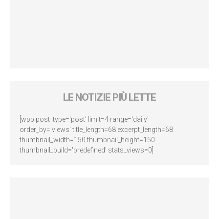
LE NOTIZIE PIÙ LETTE
[wpp post_type='post' limit=4 range='daily'
order_by='views' title_length=68 excerpt_length=68
thumbnail_width=150 thumbnail_height=150
thumbnail_build='predefined' stats_views=0]