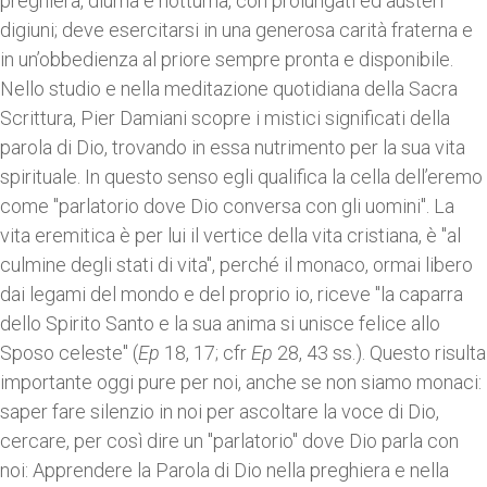
preghiera, diurna e notturna, con prolungati ed austeri
digiuni; deve esercitarsi in una generosa carità fraterna e
in un’obbedienza al priore sempre pronta e disponibile.
Nello studio e nella meditazione quotidiana della Sacra
Scrittura, Pier Damiani scopre i mistici significati della
parola di Dio, trovando in essa nutrimento per la sua vita
spirituale. In questo senso egli qualifica la cella dell’eremo
come "parlatorio dove Dio conversa con gli uomini". La
vita eremitica è per lui il vertice della vita cristiana, è "al
culmine degli stati di vita", perché il monaco, ormai libero
dai legami del mondo e del proprio io, riceve "la caparra
dello Spirito Santo e la sua anima si unisce felice allo
Sposo celeste" (
Ep
18, 17; cfr
Ep
28, 43 ss.). Questo risulta
importante oggi pure per noi, anche se non siamo monaci:
saper fare silenzio in noi per ascoltare la voce di Dio,
cercare, per così dire un "parlatorio" dove Dio parla con
noi: Apprendere la Parola di Dio nella preghiera e nella