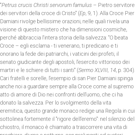
"
Petrus crucis Christi servorum famulus
– Pietro servitore
dei servitori della croce di Cristo" (
Ep
, 9, 1). Alla Croce Pier
Damiani rivolge bellissime orazioni, nelle quali rivela una
visione di questo mistero che ha dimensioni cosmiche,
perché abbraccia l'intera storia della salvezza: "O beata
Croce – egli esclama - ti venerano, ti predicano e ti
onorano la fede dei patriarchi, i vaticini dei profeti, il
senato giudicante degli apostoli, l’esercito vittorioso dei
martiri e le schiere di tutti i santi" (
Sermo
XLVIII, 14
, p. 304).
Cari fratelli e sorelle, l’esempio di san Pier Damiani spinga
anche noi a guardare sempre alla Croce come al supremo
atto di amore di Dio nei confronti dell’uomo, che ci ha
donato la salvezza. Per lo svolgimento della vita
eremitica, questo grande monaco redige una Regola in cui
sottolinea fortemente il "rigore dell’eremo": nel silenzio del
chiostro, il monaco è chiamato a trascorrere una vita di