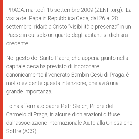
A
n
o
e
p
g
o
r
PRAGA, martedì, 15 settembre 2009 (ZENIT.org).- La
p
e
k
visita del Papa in Repubblica Ceca, dal 26 al 28
r
settembre, ridarà a Cristo “visibilità e presenza” in un
Paese in cui solo un quarto degli abitanti si dichiara
credente.
Nel gesto del Santo Padre, che appena giunto nella
capitale ceca ha previsto di incoronare
canonicamente il venerato Bambin Gesù di Praga, è
molto evidente questa intenzione, che avrà una
grande importanza.
Lo ha affermato padre Petr Sleich, Priore del
Carmelo di Praga, in alcune dichiarazioni diffuse
dall’associazione internazionale Aiuto alla Chiesa che
Soffre (ACS).