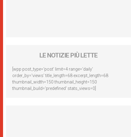
LE NOTIZIE PIÙ LETTE
[wpp post_type='post' limit=4 range='daily'
order_by='views' title_length=68 excerpt_length=68
thumbnail_width=150 thumbnail_height=150
thumbnail_build='predefined' stats_views=0]