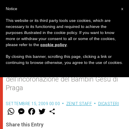
IT
Notice
x
This website or its third party tools use cookies, which are
necessary to its functioning and required to achieve the
purposes illustrated in the cookie policy. If you want to know
“Il Papa vuole dare visibilità a
more or withdraw your consent to all or some of the cookies,
please refer to the
cookie policy
.
Cristo nella Repubblica Ceca”
By closing this banner, scrolling this page, clicking a link or
continuing to browse otherwise, you agree to the use of cookies.
Il Priore del Carmelo praghese parla
dell’incoronazione del Bambin Gesù di
Praga
SETTEMBRE 15, 2009 00:00
ZENIT STAFF
DICASTERI
W
M
F
T
S
h
e
a
w
h
a
s
c
i
a
t
s
e
t
r
Share this Entry
s
e
b
t
e