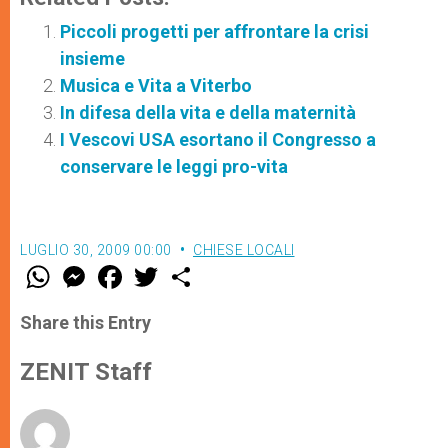
Piccoli progetti per affrontare la crisi
insieme
Musica e Vita a Viterbo
In difesa della vita e della maternità
I Vescovi USA esortano il Congresso a
conservare le leggi pro-vita
LUGLIO 30, 2009 00:00
CHIESE LOCALI
W
M
F
T
S
h
e
a
w
h
a
s
c
i
a
t
s
e
t
r
Share this Entry
s
e
b
t
e
A
n
o
e
p
g
o
r
ZENIT Staff
p
e
k
r