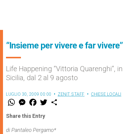
“Insieme per vivere e far vivere”
Life Happening “Vittoria Quarenghi”, in
Sicilia, dal 2 al 9 agosto
LUGLIO 30, 2009 00:00
ZENIT STAFF
CHIESE LOCALI
W
M
F
T
S
h
e
a
w
h
a
s
c
i
a
t
s
e
t
r
Share this Entry
s
e
b
t
e
A
n
o
e
p
g
o
r
di Pantaleo Pergamo*
p
e
k