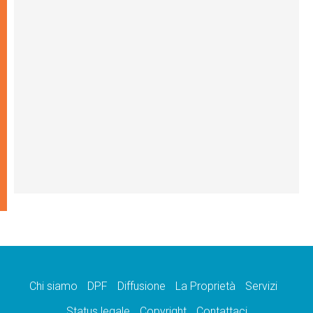
Chi siamo
DPF
Diffusione
La Proprietà
Servizi
Status legale
Copyright
Contattaci