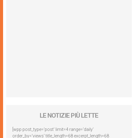
LE NOTIZIE PIÙ LETTE
[wpp post_type='post' limit=4 range='daily'
order_by='views' title_length=68 excerpt_length=68