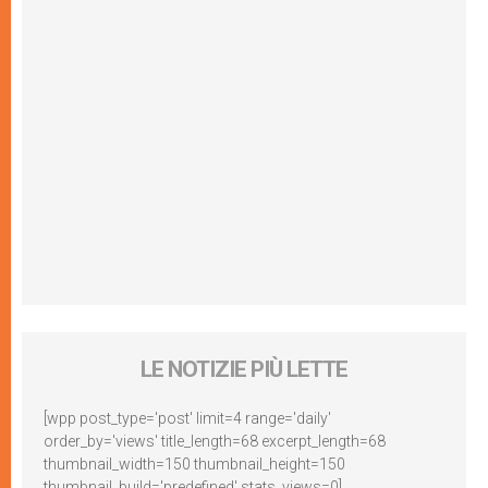
LE NOTIZIE PIÙ LETTE
[wpp post_type='post' limit=4 range='daily'
order_by='views' title_length=68 excerpt_length=68
thumbnail_width=150 thumbnail_height=150
thumbnail_build='predefined' stats_views=0]