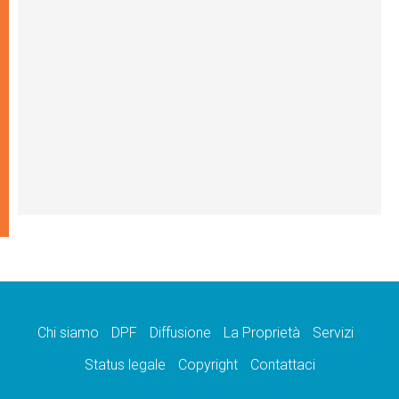
Chi siamo
DPF
Diffusione
La Proprietà
Servizi
Status legale
Copyright
Contattaci