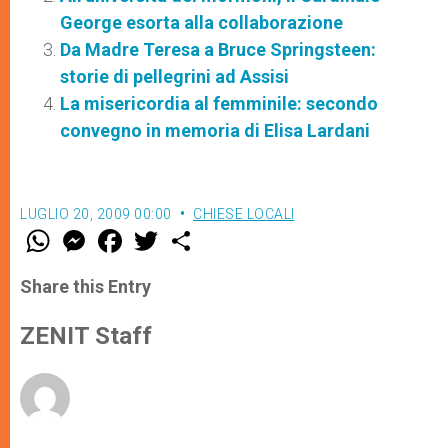
George esorta alla collaborazione
Da Madre Teresa a Bruce Springsteen:
storie di pellegrini ad Assisi
La misericordia al femminile: secondo
convegno in memoria di Elisa Lardani
LUGLIO 20, 2009 00:00
CHIESE LOCALI
W
M
F
T
S
h
e
a
w
h
a
s
c
i
a
t
s
e
t
r
Share this Entry
s
e
b
t
e
A
n
o
e
p
g
o
r
ZENIT Staff
p
e
k
r