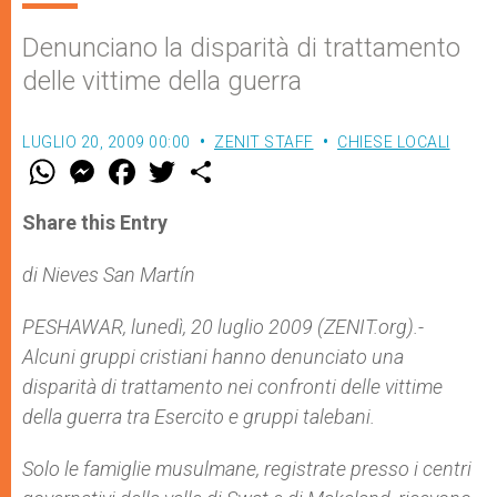
Denunciano la disparità di trattamento
delle vittime della guerra
LUGLIO 20, 2009 00:00
ZENIT STAFF
CHIESE LOCALI
W
M
F
T
S
h
e
a
w
h
a
s
c
i
a
t
s
e
t
r
Share this Entry
s
e
b
t
e
A
n
o
e
p
g
o
r
di Nieves San Martín
p
e
k
r
PESHAWAR, lunedì, 20 luglio 2009 (ZENIT.org).-
Alcuni gruppi cristiani hanno denunciato una
disparità di trattamento nei confronti delle vittime
della guerra tra Esercito e gruppi talebani.
Solo le famiglie musulmane, registrate presso i centri